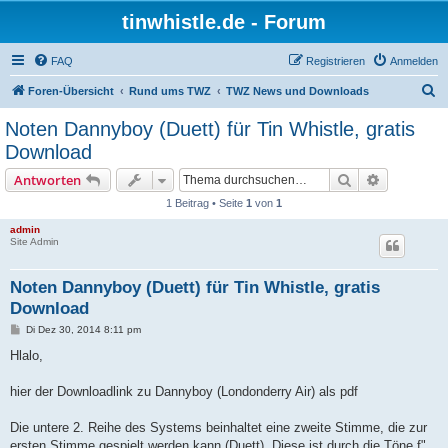
tinwhistle.de - Forum
FAQ
Registrieren
Anmelden
S
Foren-Übersicht
Rund ums TWZ
TWZ News und Downloads
u
Noten Dannyboy (Duett) für Tin Whistle, gratis
c
Download
h
Suche
Erweiterte
Antworten
e
1 Beitrag • Seite
1
von
1
admin
Site Admin
Noten Dannyboy (Duett) für Tin Whistle, gratis
Download
B
Di Dez 30, 2014 8:11 pm
e
i
Hlalo,
t
r
a
hier der Downloadlink zu Dannyboy (Londonderry Air) als pdf
g
Die untere 2. Reihe des Systems beinhaltet eine zweite Stimme, die zur
ersten Stimme gespielt werden kann (Duett). Diese ist durch die Töne f"