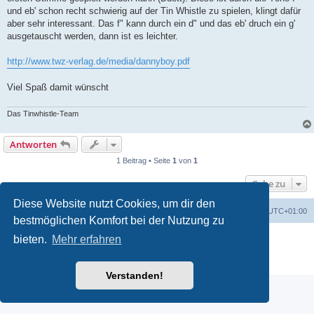
und eb' schon recht schwierig auf der Tin Whistle zu spielen, klingt dafür
aber sehr interessant. Das f" kann durch ein d" und das eb' druch ein g'
ausgetauscht werden, dann ist es leichter.
http://www.twz-verlag.de/media/dannyboy.pdf
Viel Spaß damit wünscht
Das Tinwhistle-Team
Antworten
1 Beitrag • Seite
1
von
1
Gehe zu
Diese Website nutzt Cookies, um dir den
Foren-Übersicht
Alle Cookies löschen
Alle Zeiten sind
UTC+01:00
bestmöglichen Komfort bei der Nutzung zu
Powered by
phpBB
® Forum Software © phpBB Limited
bieten.
Mehr erfahren
Deutsche Übersetzung durch
phpBB.de
Datenschutz
|
Nutzungsbedingungen
Verstanden!