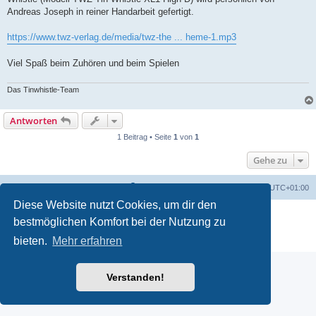
Andreas Joseph in reiner Handarbeit gefertigt.
https://www.twz-verlag.de/media/twz-the ... heme-1.mp3
Viel Spaß beim Zuhören und beim Spielen
Das Tinwhistle-Team
Antworten
1 Beitrag • Seite
1
von
1
Gehe zu
Foren-Übersicht
Alle Cookies löschen
Alle Zeiten sind
UTC+01:00
Diese Website nutzt Cookies, um dir den
Powered by
phpBB
® Forum Software © phpBB Limited
bestmöglichen Komfort bei der Nutzung zu
Deutsche Übersetzung durch
phpBB.de
Datenschutz
|
Nutzungsbedingungen
bieten.
Mehr erfahren
Verstanden!