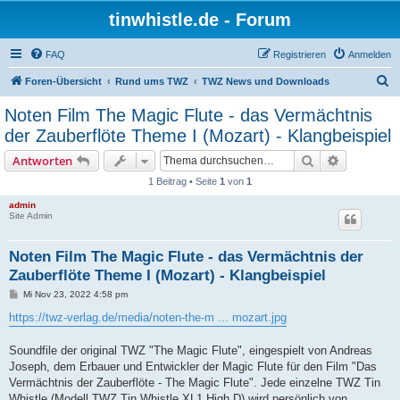
tinwhistle.de - Forum
FAQ
Registrieren
Anmelden
S
Foren-Übersicht
Rund ums TWZ
TWZ News und Downloads
u
Noten Film The Magic Flute - das Vermächtnis
c
der Zauberflöte Theme I (Mozart) - Klangbeispiel
h
Suche
Erweiterte
Antworten
e
1 Beitrag • Seite
1
von
1
admin
Site Admin
Noten Film The Magic Flute - das Vermächtnis der
Zauberflöte Theme I (Mozart) - Klangbeispiel
B
Mi Nov 23, 2022 4:58 pm
e
i
https://twz-verlag.de/media/noten-the-m ... mozart.jpg
t
r
a
Soundfile der original TWZ "The Magic Flute", eingespielt von Andreas
g
Joseph, dem Erbauer und Entwickler der Magic Flute für den Film "Das
Vermächtnis der Zauberflöte - The Magic Flute". Jede einzelne TWZ Tin
Whistle (Modell TWZ Tin Whistle XL1 High D) wird persönlich von