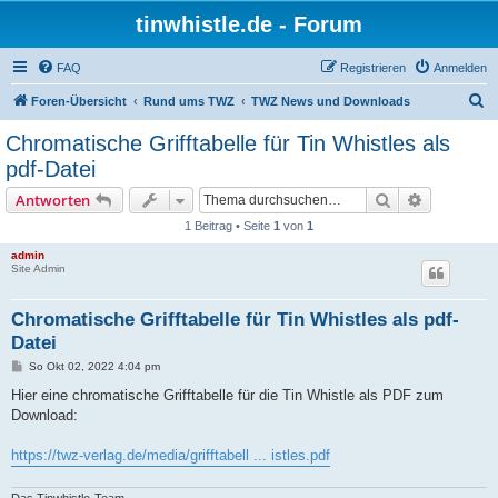
tinwhistle.de - Forum
FAQ
Registrieren
Anmelden
S
Foren-Übersicht
Rund ums TWZ
TWZ News und Downloads
u
Chromatische Grifftabelle für Tin Whistles als
c
pdf-Datei
h
Suche
Erweiterte
Antworten
e
1 Beitrag • Seite
1
von
1
admin
Site Admin
Chromatische Grifftabelle für Tin Whistles als pdf-
Datei
B
So Okt 02, 2022 4:04 pm
e
i
Hier eine chromatische Grifftabelle für die Tin Whistle als PDF zum
t
Download:
r
a
g
https://twz-verlag.de/media/grifftabell ... istles.pdf
Das Tinwhistle-Team