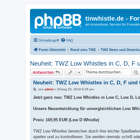
tinwhistle.de - Fo
ein kostenloser Service für Freunde
Schnellzugriff
FAQ
Foren-Übersicht
Rund ums TWZ
TWZ News und Downlo
Neuheit: TWZ Low Whistles in C, D, F
Antworten
Neuheit: TWZ Low Whistles in C, D, F un
B
von
admin
»
Di Aug 20, 2019 6:26 pm
e
i
Jetzt ganz neu: TWZ Low Whistles in Low C, Low D, 
t
r
a
Unsere Neuentwicklung für unvergleichlichen Low Whi
g
Preis: 169,95 EUR (Low D Whistle)
TWZ Low Whistles bestechen durch ihre leichte Spielbarke
spielen und zu kontrollieren. Sie werden niemals schrill o