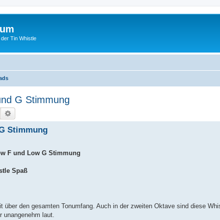
rum
 der Tin Whistle
ads
 und G Stimmung
Suche
Erweiterte Suche
d G Stimmung
Low F und Low G Stimmung
stle Spaß
it über den gesamten Tonumfang. Auch in der zweiten Oktave sind diese Whis
der unangenehm laut.