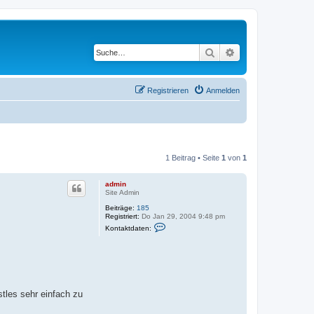
Suche
Erweiterte Suche
Registrieren
Anmelden
1 Beitrag • Seite
1
von
1
admin
Site Admin
Beiträge:
185
Registriert:
Do Jan 29, 2004 9:48 pm
K
Kontaktdaten:
o
n
t
a
k
t
d
a
tles sehr einfach zu
t
e