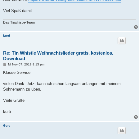
Viel Spaß damit
Das Tinwhistle-Team
kurti
Re: Tin Whistle Weihnachtslieder gratis, kostenlos,
Download
B
Mi Nov 07, 2018 8:15 pm
e
i
Klasse Service,
t
r
a
vielen Dank. Jetzt kann ich schon langsam anfangen mit meinem
g
Sohnemann zu üben.
Viele Grüße
kurti
Gert