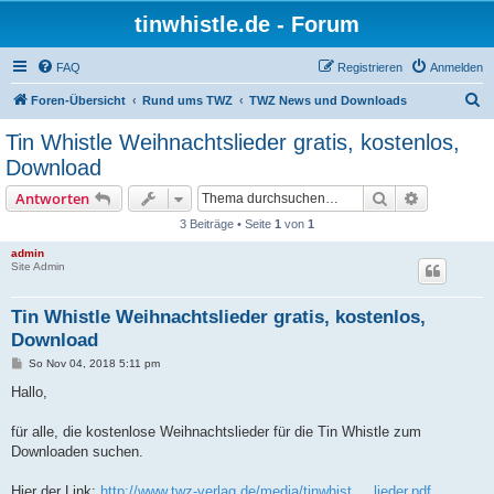
tinwhistle.de - Forum
FAQ
Registrieren
Anmelden
S
Foren-Übersicht
Rund ums TWZ
TWZ News und Downloads
u
Tin Whistle Weihnachtslieder gratis, kostenlos,
c
Download
h
Suche
Erweiterte
Antworten
e
3 Beiträge • Seite
1
von
1
admin
Site Admin
Tin Whistle Weihnachtslieder gratis, kostenlos,
Download
B
So Nov 04, 2018 5:11 pm
e
i
Hallo,
t
r
a
für alle, die kostenlose Weihnachtslieder für die Tin Whistle zum
g
Downloaden suchen.
Hier der Link:
http://www.twz-verlag.de/media/tinwhist ... lieder.pdf