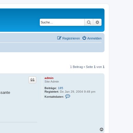
Suche
Erweiterte Suche
Registrieren
Anmelden
1 Beitrag • Seite
1
von
1
admin
Site Admin
Beiträge:
185
Registriert:
Do Jan 29, 2004 9:48 pm
ssante
K
Kontaktdaten:
o
n
t
a
k
t
d
a
t
N
e