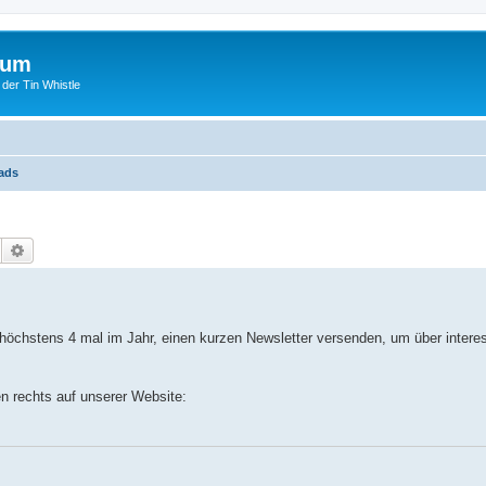
rum
 der Tin Whistle
ads
Suche
Erweiterte Suche
 höchstens 4 mal im Jahr, einen kurzen Newsletter versenden, um über intere
n rechts auf unserer Website: