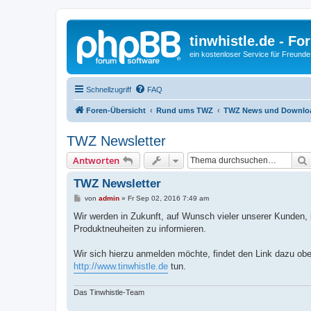
tinwhistle.de - Fo
ein kostenloser Service für Freunde
Schnellzugriff
FAQ
Foren-Übersicht
Rund ums TWZ
TWZ News und Downlo
TWZ Newsletter
Antworten
TWZ Newsletter
B
von
admin
»
Fr Sep 02, 2016 7:49 am
e
i
Wir werden in Zukunft, auf Wunsch vieler unserer Kunden,
t
Produktneuheiten zu informieren.
r
a
g
Wir sich hierzu anmelden möchte, findet den Link dazu obe
http://www.tinwhistle.de
tun.
Das Tinwhistle-Team