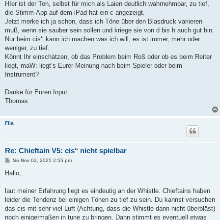
HIer ist der Ton, selbst für mich als Laien deutlich wahrnehmbar, zu tief,
die Stimm-App auf dem iPad hat ein c angezeigt.
Jetzt merke ich ja schon, dass ich Töne über den Blasdruck variieren
muß, wenn sie sauber sein sollen und kriege sie von d bis h auch gut hin.
Nur beim cis‘‘ kann ich machen was ich will, es ist immer, mehr oder
weniger, zu tief.
Könnt Ihr einschätzen, ob das Problem beim Roß oder ob es beim Reiter
liegt, maW: liegt‘s Eurer Meinung nach beim Spieler oder beim
Instrument?
Danke für Euren Input
Thomas
Fila
Re: Chieftain V5: cis‘‘ nicht spielbar
B
So Nov 02, 2025 2:55 pm
e
i
Hallo,
t
r
a
laut meiner Erfahrung liegt es eindeutig an der Whistle. Chieftains haben
g
leider die Tendenz bei einigen Tönen zu tief zu sein. Du kannst versuchen
das cis mit sehr viel Luft (Achtung, dass die Whistle dann nicht überbläst)
noch einigermaßen in tune zu bringen. Dann stimmt es eventuell etwas