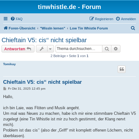
tinwhistle.de - Forum
FAQ
Registrieren
Anmelden
S
Foren-Übersicht
"Wissln lernen"
Low Tin Whistle Forum
u
Chieftain V5: cis‘‘ nicht spielbar
c
Suche
Erweiterte
Antworten
h
2 Beiträge • Seite
1
von
1
e
Tomikay
Chieftain V5: cis‘‘ nicht spielbar
B
Fr Okt 31, 2025 12:45 pm
e
i
Hallo,
t
r
a
ich bin Laie, was Flöten und Musik angeht.
g
Um mal was Neues zu machen, habe ich mir eine stimmbare Chieftain V5
zugelegt (eine Tin Whistle ist mir zu hoch gestimmt, der Klang nervt
mich).
Problem ist das cis‘‘ (also der „Griff“ mit komplett offenen Löchern, nicht
überblasen).