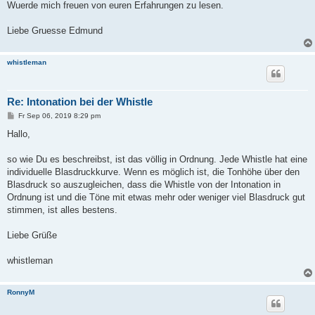
Wuerde mich freuen von euren Erfahrungen zu lesen.
Liebe Gruesse Edmund
whistleman
Re: Intonation bei der Whistle
B
Fr Sep 06, 2019 8:29 pm
e
i
Hallo,
t
r
a
so wie Du es beschreibst, ist das völlig in Ordnung. Jede Whistle hat eine
g
individuelle Blasdruckkurve. Wenn es möglich ist, die Tonhöhe über den
Blasdruck so auszugleichen, dass die Whistle von der Intonation in
Ordnung ist und die Töne mit etwas mehr oder weniger viel Blasdruck gut
stimmen, ist alles bestens.
Liebe Grüße
whistleman
RonnyM