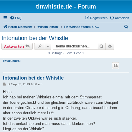
tinwhistle.de - Forum
FAQ
Registrieren
Anmelden
S
Foren-Übersicht
"Wissln lernen"
Tin Whistle Forum für Fortgeschrittene
u
Intonation bei der Whistle
c
Suche
Erweiterte
Antworten
h
3 Beiträge • Seite
1
von
1
e
katazumurai
Intonation bei der Whistle
B
Di Sep 03, 2019 6:50 am
e
i
Hallo,
t
Ich hab bei meinen Whistles einmal mit dem Stimmgeraet
r
a
die Toene gecheckt und bei gleichem Luftdruck waren zum Beispiel
g
in der ersten Oktave e d fis und g in Ordnung, das a brauchte dann
aber schon deutlich mehr Luft.
In der zweiten Oktave war es nich staerker.
Ist das einfach so und man muss damit klarkommen?
Liegt es an der Whistle?