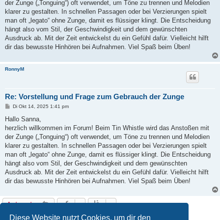
a
der Zunge („Tonguing“) oft verwendet, um Töne zu trennen und Melodien
g
klarer zu gestalten. In schnellen Passagen oder bei Verzierungen spielt
man oft „legato“ ohne Zunge, damit es flüssiger klingt. Die Entscheidung
hängt also vom Stil, der Geschwindigkeit und dem gewünschten
Ausdruck ab. Mit der Zeit entwickelst du ein Gefühl dafür. Vielleicht hilft
dir das bewusste Hinhören bei Aufnahmen. Viel Spaß beim Üben!
RonnyM
Re: Vorstellung und Frage zum Gebrauch der Zunge
B
Di Okt 14, 2025 1:41 pm
e
i
Hallo Sanna,
t
herzlich willkommen im Forum! Beim Tin Whistle wird das Anstoßen mit
r
a
der Zunge („Tonguing“) oft verwendet, um Töne zu trennen und Melodien
g
klarer zu gestalten. In schnellen Passagen oder bei Verzierungen spielt
man oft „legato“ ohne Zunge, damit es flüssiger klingt. Die Entscheidung
hängt also vom Stil, der Geschwindigkeit und dem gewünschten
Ausdruck ab. Mit der Zeit entwickelst du ein Gefühl dafür. Vielleicht hilft
dir das bewusste Hinhören bei Aufnahmen. Viel Spaß beim Üben!
Antworten
6 Beiträge • Seite
1
von
1
Diese Website nutzt Cookies, um dir den