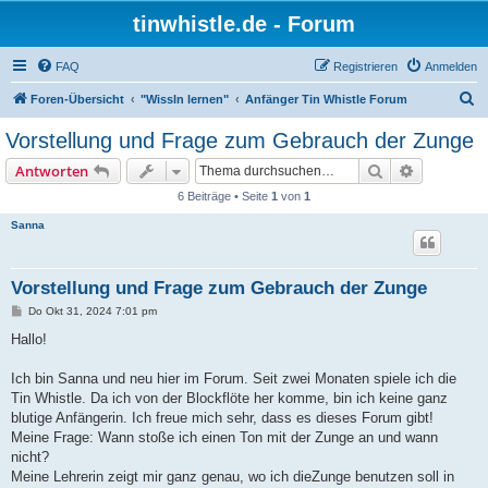
tinwhistle.de - Forum
FAQ
Registrieren
Anmelden
S
Foren-Übersicht
"Wissln lernen"
Anfänger Tin Whistle Forum
u
Vorstellung und Frage zum Gebrauch der Zunge
c
Suche
Erweiterte
Antworten
h
6 Beiträge • Seite
1
von
1
e
Sanna
Vorstellung und Frage zum Gebrauch der Zunge
B
Do Okt 31, 2024 7:01 pm
e
i
Hallo!
t
r
a
Ich bin Sanna und neu hier im Forum. Seit zwei Monaten spiele ich die
g
Tin Whistle. Da ich von der Blockflöte her komme, bin ich keine ganz
blutige Anfängerin. Ich freue mich sehr, dass es dieses Forum gibt!
Meine Frage: Wann stoße ich einen Ton mit der Zunge an und wann
nicht?
Meine Lehrerin zeigt mir ganz genau, wo ich dieZunge benutzen soll in