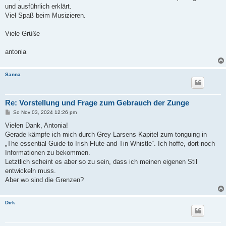
und ausführlich erklärt.
Viel Spaß beim Musizieren.
Viele Grüße
antonia
Sanna
Re: Vorstellung und Frage zum Gebrauch der Zunge
B
So Nov 03, 2024 12:26 pm
e
i
Vielen Dank, Antonia!
t
Gerade kämpfe ich mich durch Grey Larsens Kapitel zum tonguing in
r
a
„The essential Guide to Irish Flute and Tin Whistle“. Ich hoffe, dort noch
g
Informationen zu bekommen.
Letztlich scheint es aber so zu sein, dass ich meinen eigenen Stil
entwickeln muss.
Aber wo sind die Grenzen?
Dirk