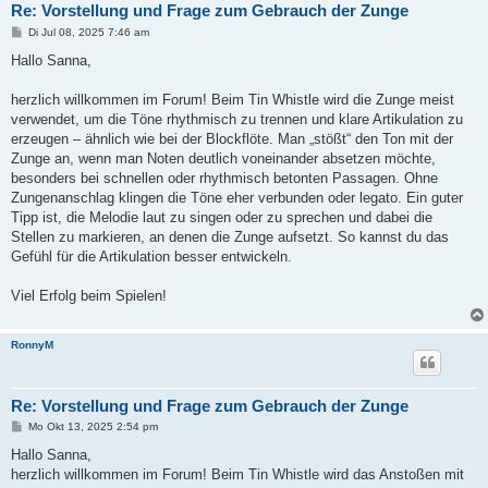
Re: Vorstellung und Frage zum Gebrauch der Zunge
B
Di Jul 08, 2025 7:46 am
e
i
Hallo Sanna,
t
r
a
herzlich willkommen im Forum! Beim Tin Whistle wird die Zunge meist
g
verwendet, um die Töne rhythmisch zu trennen und klare Artikulation zu
erzeugen – ähnlich wie bei der Blockflöte. Man „stößt“ den Ton mit der
Zunge an, wenn man Noten deutlich voneinander absetzen möchte,
besonders bei schnellen oder rhythmisch betonten Passagen. Ohne
Zungenanschlag klingen die Töne eher verbunden oder legato. Ein guter
Tipp ist, die Melodie laut zu singen oder zu sprechen und dabei die
Stellen zu markieren, an denen die Zunge aufsetzt. So kannst du das
Gefühl für die Artikulation besser entwickeln.
Viel Erfolg beim Spielen!
RonnyM
Re: Vorstellung und Frage zum Gebrauch der Zunge
B
Mo Okt 13, 2025 2:54 pm
e
i
Hallo Sanna,
t
herzlich willkommen im Forum! Beim Tin Whistle wird das Anstoßen mit
r