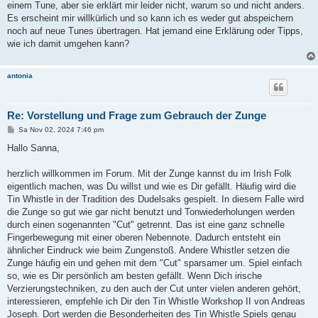
einem Tune, aber sie erklärt mir leider nicht, warum so und nicht anders.
Es erscheint mir willkürlich und so kann ich es weder gut abspeichern
noch auf neue Tunes übertragen. Hat jemand eine Erklärung oder Tipps,
wie ich damit umgehen kann?
antonia
Re: Vorstellung und Frage zum Gebrauch der Zunge
B
Sa Nov 02, 2024 7:46 pm
e
i
Hallo Sanna,
t
r
a
herzlich willkommen im Forum. Mit der Zunge kannst du im Irish Folk
g
eigentlich machen, was Du willst und wie es Dir gefällt. Häufig wird die
Tin Whistle in der Tradition des Dudelsaks gespielt. In diesem Falle wird
die Zunge so gut wie gar nicht benutzt und Tonwiederholungen werden
durch einen sogenannten "Cut" getrennt. Das ist eine ganz schnelle
Fingerbewegung mit einer oberen Nebennote. Dadurch entsteht ein
ähnlicher Eindruck wie beim Zungenstoß. Andere Whistler setzen die
Zunge häufig ein und gehen mit dem "Cut" sparsamer um. Spiel einfach
so, wie es Dir persönlich am besten gefällt. Wenn Dich irische
Verzierungstechniken, zu den auch der Cut unter vielen anderen gehört,
interessieren, empfehle ich Dir den Tin Whistle Workshop II von Andreas
Joseph. Dort werden die Besonderheiten des Tin Whistle Spiels genau