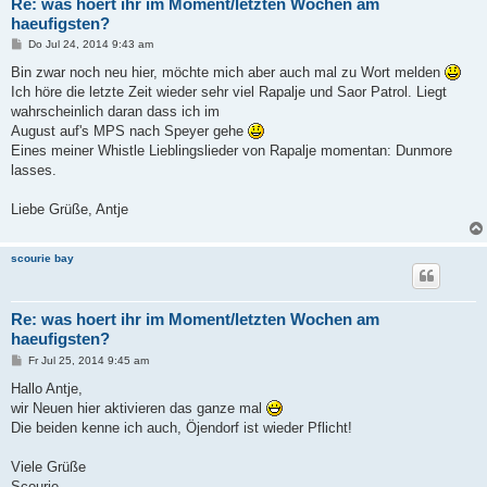
Re: was hoert ihr im Moment/letzten Wochen am
haeufigsten?
B
Do Jul 24, 2014 9:43 am
e
i
Bin zwar noch neu hier, möchte mich aber auch mal zu Wort melden
t
Ich höre die letzte Zeit wieder sehr viel Rapalje und Saor Patrol. Liegt
r
a
wahrscheinlich daran dass ich im
g
August auf's MPS nach Speyer gehe
Eines meiner Whistle Lieblingslieder von Rapalje momentan: Dunmore
lasses.
Liebe Grüße, Antje
scourie bay
Re: was hoert ihr im Moment/letzten Wochen am
haeufigsten?
B
Fr Jul 25, 2014 9:45 am
e
i
Hallo Antje,
t
wir Neuen hier aktivieren das ganze mal
r
a
Die beiden kenne ich auch, Öjendorf ist wieder Pflicht!
g
Viele Grüße
Scourie