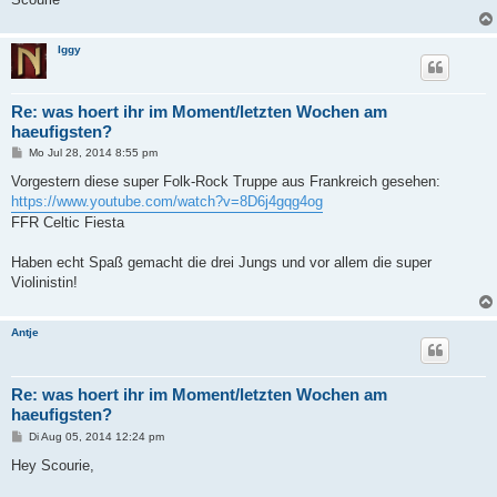
Iggy
Re: was hoert ihr im Moment/letzten Wochen am
haeufigsten?
B
Mo Jul 28, 2014 8:55 pm
e
i
Vorgestern diese super Folk-Rock Truppe aus Frankreich gesehen:
t
https://www.youtube.com/watch?v=8D6j4gqg4og
r
a
FFR Celtic Fiesta
g
Haben echt Spaß gemacht die drei Jungs und vor allem die super
Violinistin!
Antje
Re: was hoert ihr im Moment/letzten Wochen am
haeufigsten?
B
Di Aug 05, 2014 12:24 pm
e
i
Hey Scourie,
t
r