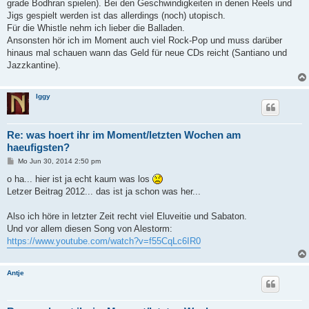
a
grade Bodhran spielen). Bei den Geschwindigkeiten in denen Reels und
g
Jigs gespielt werden ist das allerdings (noch) utopisch.
Für die Whistle nehm ich lieber die Balladen.
Ansonsten hör ich im Moment auch viel Rock-Pop und muss darüber
hinaus mal schauen wann das Geld für neue CDs reicht (Santiano und
Jazzkantine).
Iggy
Re: was hoert ihr im Moment/letzten Wochen am
haeufigsten?
B
Mo Jun 30, 2014 2:50 pm
e
i
o ha... hier ist ja echt kaum was los
t
Letzer Beitrag 2012... das ist ja schon was her...
r
a
g
Also ich höre in letzter Zeit recht viel Eluveitie und Sabaton.
Und vor allem diesen Song von Alestorm:
https://www.youtube.com/watch?v=f55CqLc6IR0
Antje