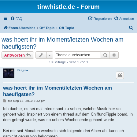
tinwhistle.de - Forum
FAQ
Registrieren
Anmelden
S
Foren-Übersicht
Off Topic
Off Topic
u
was hoert ihr im Moment/letzten Wochen am
c
haeufigsten?
h
Suche
Erweiterte
Antworten
e
10 Beiträge • Seite
1
von
1
Brigitte
was hoert ihr im Moment/letzten Wochen am
haeufigsten?
B
Mo Sep 13, 2010 3:32 pm
e
i
Ich dachte, es sei mal interessant zu sehen, welche Musik hier so
t
gehoert wird. Inspiriert von einem thread auf dem ChiffundFipple board, in
r
a
dem gefragt wurde, was so uebers Wochenende gehoert wurde.
g
Bei mir seit Monaten wechseln sich folgende drei Alben ab, kann ich
garnicht genug von bekommen.