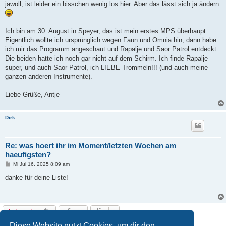
a
jawoll, ist leider ein bisschen wenig los hier. Aber das lässt sich ja ändern
g
Ich bin am 30. August in Speyer, das ist mein erstes MPS überhaupt.
Eigentlich wollte ich ursprünglich wegen Faun und Omnia hin, dann habe
ich mir das Programm angeschaut und Rapalje und Saor Patrol entdeckt.
Die beiden hatte ich noch gar nicht auf dem Schirm. Ich finde Rapalje
super, und auch Saor Patrol, ich LIEBE Trommeln!!! (und auch meine
ganzen anderen Instrumente).
Liebe Grüße, Antje
Dirk
Re: was hoert ihr im Moment/letzten Wochen am
haeufigsten?
B
Mi Jul 16, 2025 8:09 am
e
i
danke für deine Liste!
t
r
a
g
Antworten
10 Beiträge • Seite
1
von
1
Diese Website nutzt Cookies, um dir den