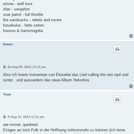
a
omnia - wolf love
g
irfan - seraphim
soar patrol - full throttle
the sandsacks - rebels and rovers
furunkulus - fette zeiten
hoosoo & transmogolia
Eowyn
B
Do Aug 09, 2012 12:13 pm
e
i
Also ich hoere momentan von Eluveitie das Lied calling the rain rauf und
t
runter , und ausserdem das neue Album Helvetios .
r
a
g
Tinah
B
Fr Aug 10, 2012 12:11 pm
e
i
wie immer, querbeet.
t
Einiges an Irish Folk in der Hoffnung mittrommeln zu können (ich lerne
r