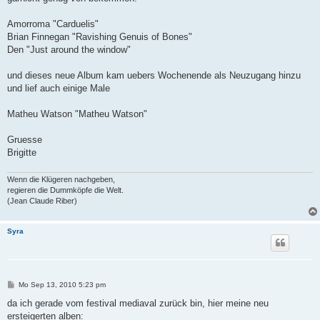
Amorroma "Carduelis"
Brian Finnegan "Ravishing Genuis of Bones"
Den "Just around the window"
und dieses neue Album kam uebers Wochenende als Neuzugang hinzu
und lief auch einige Male
Matheu Watson "Matheu Watson"
Gruesse
Brigitte
Wenn die Klügeren nachgeben,
regieren die Dummköpfe die Welt.
(Jean Claude Riber)
Syra
B
Mo Sep 13, 2010 5:23 pm
e
i
da ich gerade vom festival mediaval zurück bin, hier meine neu
t
ersteigerten alben:
r