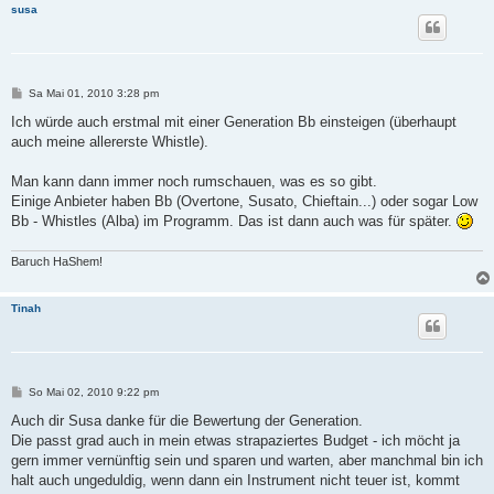
susa
B
Sa Mai 01, 2010 3:28 pm
e
i
Ich würde auch erstmal mit einer Generation Bb einsteigen (überhaupt
t
auch meine allererste Whistle).
r
a
g
Man kann dann immer noch rumschauen, was es so gibt.
Einige Anbieter haben Bb (Overtone, Susato, Chieftain...) oder sogar Low
Bb - Whistles (Alba) im Programm. Das ist dann auch was für später.
Baruch HaShem!
Tinah
B
So Mai 02, 2010 9:22 pm
e
i
Auch dir Susa danke für die Bewertung der Generation.
t
Die passt grad auch in mein etwas strapaziertes Budget - ich möcht ja
r
a
gern immer vernünftig sein und sparen und warten, aber manchmal bin ich
g
halt auch ungeduldig, wenn dann ein Instrument nicht teuer ist, kommt