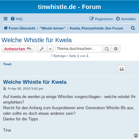
tinwhistle.de - Forum
FAQ
Registrieren
Anmelden
S
Foren-Übersicht
"Wissln lernen"
Kwela, Pennywhistle-Jive Forum
u
Welche Whistle für Kwela
c
Suche
Erweiterte
Antworten
h
7 Beiträge • Seite
1
von
1
e
Tinah
Welche Whistle für Kwela
B
Fr Apr 30, 2010 5:42 pm
e
i
Auf kwela.de werden ja einige Whistles vorgeschlagen - welche würdet Ihr
t
empfehlen?
r
a
Reicht für den Anfang zum Ausprobieren eine Generation Whistle Bb aus,
g
oder sollte es doch etwas anderes sein?
Danke für die Tipps
Tina