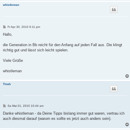
whistleman
B
Fr Apr 30, 2010 6:11 pm
e
i
Hallo,
t
r
a
die Generation in Bb reicht für den Anfang auf jeden Fall aus. Die klingt
g
richtig gut und lässt sich leicht spielen.
Viele Grüße
whistleman
Tinah
B
Sa Mai 01, 2010 10:44 am
e
i
Danke whistleman - da Deine Tipps bislang immer gut waren, vertrau ich
t
auch diesmal darauf (warum es sollte es jetzt auch anders sein).
r
a
g