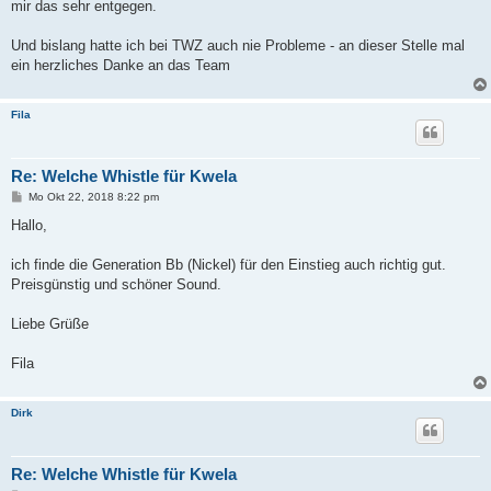
mir das sehr entgegen.
Und bislang hatte ich bei TWZ auch nie Probleme - an dieser Stelle mal
ein herzliches Danke an das Team
Fila
Re: Welche Whistle für Kwela
B
Mo Okt 22, 2018 8:22 pm
e
i
Hallo,
t
r
a
ich finde die Generation Bb (Nickel) für den Einstieg auch richtig gut.
g
Preisgünstig und schöner Sound.
Liebe Grüße
Fila
Dirk
Re: Welche Whistle für Kwela