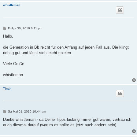
whistleman
B
Fr Apr 30, 2010 6:11 pm
e
i
Hallo,
t
r
a
die Generation in Bb reicht für den Anfang auf jeden Fall aus. Die klingt
g
richtig gut und lässt sich leicht spielen.
Viele Grüße
whistleman
Tinah
B
Sa Mai 01, 2010 10:44 am
e
i
Danke whistleman - da Deine Tipps bislang immer gut waren, vertrau ich
t
auch diesmal darauf (warum es sollte es jetzt auch anders sein).
r
a
g