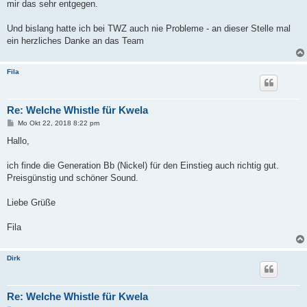
mir das sehr entgegen.
Und bislang hatte ich bei TWZ auch nie Probleme - an dieser Stelle mal
ein herzliches Danke an das Team
Fila
Re: Welche Whistle für Kwela
B
Mo Okt 22, 2018 8:22 pm
e
i
Hallo,
t
r
a
ich finde die Generation Bb (Nickel) für den Einstieg auch richtig gut.
g
Preisgünstig und schöner Sound.
Liebe Grüße
Fila
Dirk
Re: Welche Whistle für Kwela