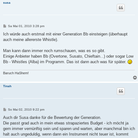
susa
B
Sa Mai 01, 2010 3:28 pm
e
i
Ich würde auch erstmal mit einer Generation Bb einsteigen (überhaupt
t
auch meine allererste Whistle).
r
a
g
Man kann dann immer noch rumschauen, was es so gibt.
Einige Anbieter haben Bb (Overtone, Susato, Chieftain...) oder sogar Low
Bb - Whistles (Alba) im Programm. Das ist dann auch was für später.
Baruch HaShem!
Tinah
B
So Mai 02, 2010 9:22 pm
e
i
Auch dir Susa danke für die Bewertung der Generation.
t
Die passt grad auch in mein etwas strapaziertes Budget - ich möcht ja
r
a
gern immer vernünftig sein und sparen und warten, aber manchmal bin ich
g
halt auch ungeduldig, wenn dann ein Instrument nicht teuer ist, kommt