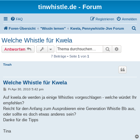
tinwhistle.de - Forum
FAQ
Registrieren
Anmelden
S
Foren-Übersicht
"Wissln lernen"
Kwela, Pennywhistle-Jive Forum
u
Welche Whistle für Kwela
c
Suche
Erweiterte
Antworten
h
7 Beiträge • Seite
1
von
1
e
Tinah
Welche Whistle für Kwela
B
Fr Apr 30, 2010 5:42 pm
e
i
Auf kwela.de werden ja einige Whistles vorgeschlagen - welche würdet Ihr
t
empfehlen?
r
a
Reicht für den Anfang zum Ausprobieren eine Generation Whistle Bb aus,
g
oder sollte es doch etwas anderes sein?
Danke für die Tipps
Tina