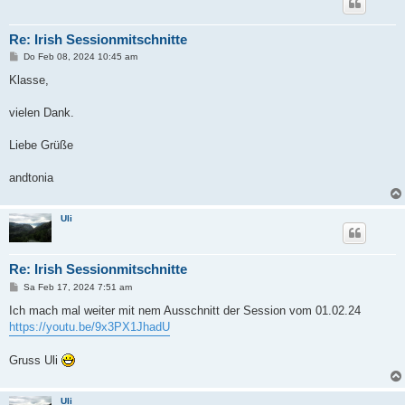
Re: Irish Sessionmitschnitte
B
Do Feb 08, 2024 10:45 am
e
i
Klasse,
t
r
a
vielen Dank.
g
Liebe Grüße
andtonia
Uli
Re: Irish Sessionmitschnitte
B
Sa Feb 17, 2024 7:51 am
e
i
Ich mach mal weiter mit nem Ausschnitt der Session vom 01.02.24
t
https://youtu.be/9x3PX1JhadU
r
a
g
Gruss Uli
Uli