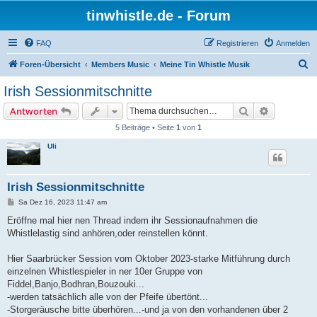
tinwhistle.de - Forum
FAQ
Registrieren
Anmelden
S
Foren-Übersicht
Members Music
Meine Tin Whistle Musik
u
Irish Sessionmitschnitte
c
Suche
Erweiterte
Antworten
h
5 Beiträge • Seite
1
von
1
e
Uli
Irish Sessionmitschnitte
B
Sa Dez 16, 2023 11:47 am
e
i
Eröffne mal hier nen Thread indem ihr Sessionaufnahmen die
t
Whistlelastig sind anhören,oder reinstellen könnt.
r
a
g
Hier Saarbrücker Session vom Oktober 2023-starke Mitführung durch
einzelnen Whistlespieler in ner 10er Gruppe von
Fiddel,Banjo,Bodhran,Bouzouki...
-werden tatsächlich alle von der Pfeife übertönt...
-Storgeräusche bitte überhören...-und ja von den vorhandenen über 2