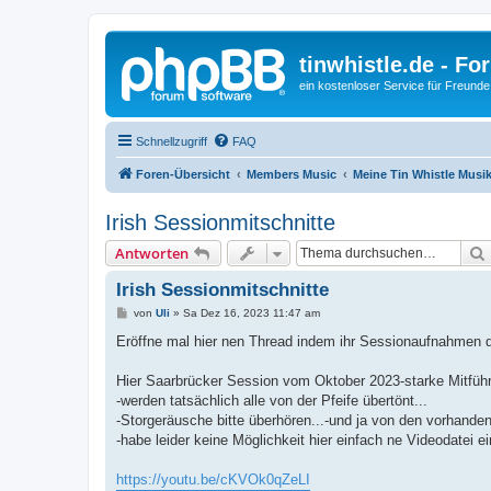
tinwhistle.de - Fo
ein kostenloser Service für Freunde
Schnellzugriff
FAQ
Foren-Übersicht
Members Music
Meine Tin Whistle Musi
Irish Sessionmitschnitte
Antworten
Irish Sessionmitschnitte
B
von
Uli
»
Sa Dez 16, 2023 11:47 am
e
i
Eröffne mal hier nen Thread indem ihr Sessionaufnahmen die
t
r
a
Hier Saarbrücker Session vom Oktober 2023-starke Mitführ
g
-werden tatsächlich alle von der Pfeife übertönt...
-Storgeräusche bitte überhören...-und ja von den vorhand
-habe leider keine Möglichkeit hier einfach ne Videodatei e
https://youtu.be/cKVOk0qZeLI