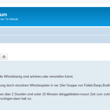
rum
 der Tin Whistle
k
Suche
Erweiterte Suche
 Whistlelastig sind anhören,oder reinstellen könnt.
ung durch einzelnen Whistlespieler in ner 10er Gruppe von Fiddel,Banjo,Bodh
enen über 2 Stunden sind unter 15 Minuten übriggeblieben-musst Zeit zum zuh
inzufügen-dann halt so: