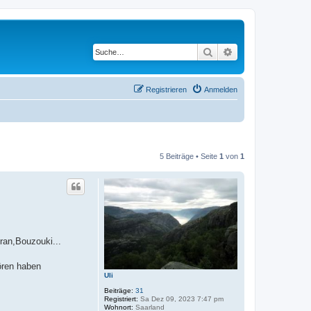
Suche
Erweiterte Suche
Registrieren
Anmelden
5 Beiträge • Seite
1
von
1
ran,Bouzouki...
ören haben
Uli
Beiträge:
31
Registriert:
Sa Dez 09, 2023 7:47 pm
Wohnort:
Saarland