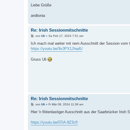
Liebe Grüße
andtonia
Re: Irish Sessionmitschnitte
B
von
Uli
»
Sa Feb 17, 2024 7:51 am
e
i
Ich mach mal weiter mit nem Ausschnitt der Session vom 
t
https://youtu.be/9x3PX1JhadU
r
a
g
Gruss Uli
Re: Irish Sessionmitschnitte
B
von
Uli
»
Fr Mär 08, 2024 11:38 am
e
i
Hier 'n flötenlastiger Ausschnitt aus der Saarbrücker Iris
t
r
a
https://youtu.be/07iA-9Z3cfI
g