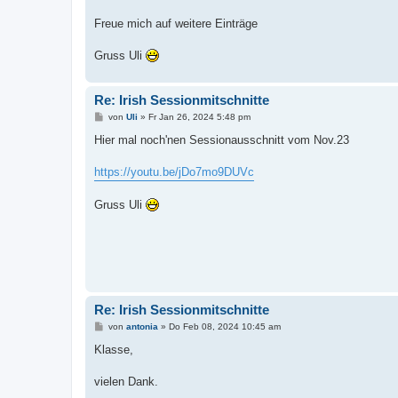
Freue mich auf weitere Einträge
Gruss Uli
Re: Irish Sessionmitschnitte
B
von
Uli
»
Fr Jan 26, 2024 5:48 pm
e
i
Hier mal noch'nen Sessionausschnitt vom Nov.23
t
r
a
https://youtu.be/jDo7mo9DUVc
g
Gruss Uli
Re: Irish Sessionmitschnitte
B
von
antonia
»
Do Feb 08, 2024 10:45 am
e
i
Klasse,
t
r
a
vielen Dank.
g