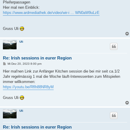
Pfeiferpassagen
Hier mal nen Einblick:
https://www.ardmediathek.de/video/wir-i ... WN0aW9uLzE
Gruss Uli
Uli
Re: Irish sessions in eurer Region
B
Mi Dez 20, 2023 8:00 pm
e
i
Hier mal'nen Link zur Anfänger Kitchen session die bei mir seit ca.1/2
t
Jahr regelmässig 1 mal die Woche läuft-Interessenten zum Mitspielen
r
a
immer willkommen:
g
https://youtu.be/Rflh88NR8yM
Gruss Uli
Uli
Re: Irish sessions in eurer Region