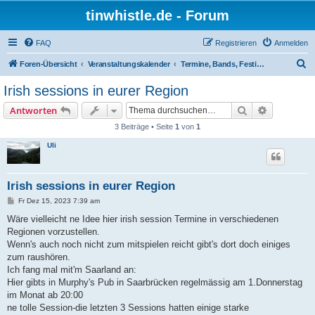
tinwhistle.de - Forum
FAQ
Registrieren
Anmelden
S
Foren-Übersicht
Veranstaltungskalender
Termine, Bands, Festivals und Co.
u
Irish sessions in eurer Region
c
Suche
Erweiterte
Antworten
h
3 Beiträge • Seite
1
von
1
e
Uli
Irish sessions in eurer Region
B
Fr Dez 15, 2023 7:39 am
e
i
Wäre vielleicht ne Idee hier irish session Termine in verschiedenen
t
Regionen vorzustellen.
r
a
Wenn's auch noch nicht zum mitspielen reicht gibt's dort doch einiges
g
zum raushören.
Ich fang mal mit'm Saarland an:
Hier gibts in Murphy's Pub in Saarbrücken regelmässig am 1.Donnerstag
im Monat ab 20:00
ne tolle Session-die letzten 3 Sessions hatten einige starke