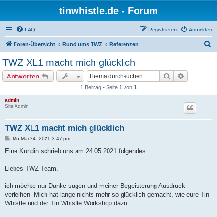
tinwhistle.de - Forum
FAQ
Registrieren
Anmelden
S
Foren-Übersicht
Rund ums TWZ
Referenzen
u
TWZ XL1 macht mich glücklich
c
Suche
Erweiterte
Antworten
h
1 Beitrag • Seite
1
von
1
e
admin
Site Admin
TWZ XL1 macht mich glücklich
B
Mo Mai 24, 2021 3:47 pm
e
i
Eine Kundin schrieb uns am 24.05.2021 folgendes:
t
r
a
Liebes TWZ Team,
g
ich möchte nur Danke sagen und meiner Begeisterung Ausdruck
verleihen. Mich hat lange nichts mehr so glücklich gemacht, wie eure Tin
Whistle und der Tin Whistle Workshop dazu.