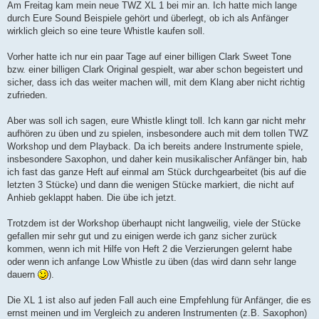
Am Freitag kam mein neue TWZ XL 1 bei mir an. Ich hatte mich lange
durch Eure Sound Beispiele gehört und überlegt, ob ich als Anfänger
wirklich gleich so eine teure Whistle kaufen soll.
Vorher hatte ich nur ein paar Tage auf einer billigen Clark Sweet Tone
bzw. einer billigen Clark Original gespielt, war aber schon begeistert und
sicher, dass ich das weiter machen will, mit dem Klang aber nicht richtig
zufrieden.
Aber was soll ich sagen, eure Whistle klingt toll. Ich kann gar nicht mehr
aufhören zu üben und zu spielen, insbesondere auch mit dem tollen TWZ
Workshop und dem Playback. Da ich bereits andere Instrumente spiele,
insbesondere Saxophon, und daher kein musikalischer Anfänger bin, hab
ich fast das ganze Heft auf einmal am Stück durchgearbeitet (bis auf die
letzten 3 Stücke) und dann die wenigen Stücke markiert, die nicht auf
Anhieb geklappt haben. Die übe ich jetzt.
Trotzdem ist der Workshop überhaupt nicht langweilig, viele der Stücke
gefallen mir sehr gut und zu einigen werde ich ganz sicher zurück
kommen, wenn ich mit Hilfe von Heft 2 die Verzierungen gelernt habe
oder wenn ich anfange Low Whistle zu üben (das wird dann sehr lange
dauern
).
Die XL 1 ist also auf jeden Fall auch eine Empfehlung für Anfänger, die es
ernst meinen und im Vergleich zu anderen Instrumenten (z.B. Saxophon)