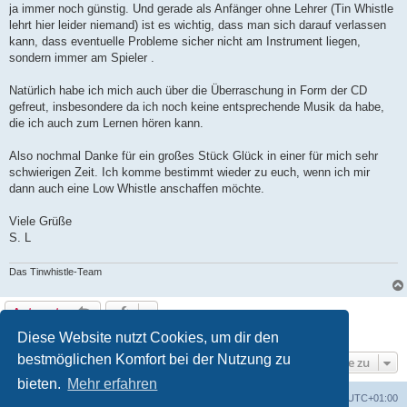
ja immer noch günstig. Und gerade als Anfänger ohne Lehrer (Tin Whistle
lehrt hier leider niemand) ist es wichtig, dass man sich darauf verlassen
kann, dass eventuelle Probleme sicher nicht am Instrument liegen,
sondern immer am Spieler .
Natürlich habe ich mich auch über die Überraschung in Form der CD
gefreut, insbesondere da ich noch keine entsprechende Musik da habe,
die ich auch zum Lernen hören kann.
Also nochmal Danke für ein großes Stück Glück in einer für mich sehr
schwierigen Zeit. Ich komme bestimmt wieder zu euch, wenn ich mir
dann auch eine Low Whistle anschaffen möchte.
Viele Grüße
S. L
Das Tinwhistle-Team
Antworten
1 Beitrag • Seite
1
von
1
Diese Website nutzt Cookies, um dir den
bestmöglichen Komfort bei der Nutzung zu
Gehe zu
bieten.
Mehr erfahren
Foren-Übersicht
Alle Cookies löschen
Alle Zeiten sind
UTC+01:00