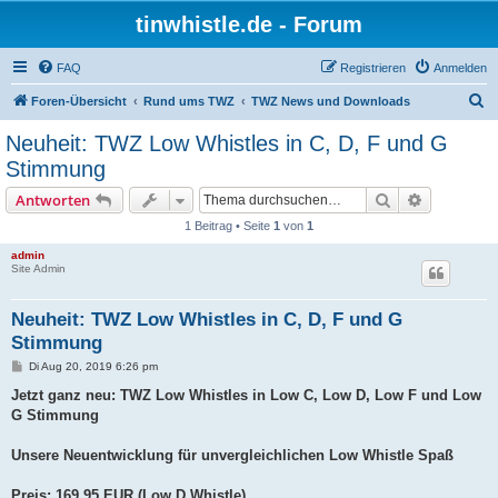
tinwhistle.de - Forum
FAQ
Registrieren
Anmelden
S
Foren-Übersicht
Rund ums TWZ
TWZ News und Downloads
u
Neuheit: TWZ Low Whistles in C, D, F und G
c
Stimmung
h
Suche
Erweiterte
Antworten
e
1 Beitrag • Seite
1
von
1
admin
Site Admin
Neuheit: TWZ Low Whistles in C, D, F und G
Stimmung
B
Di Aug 20, 2019 6:26 pm
e
i
Jetzt ganz neu: TWZ Low Whistles in Low C, Low D, Low F und Low
t
G Stimmung
r
a
g
Unsere Neuentwicklung für unvergleichlichen Low Whistle Spaß
Preis: 169,95 EUR (Low D Whistle)