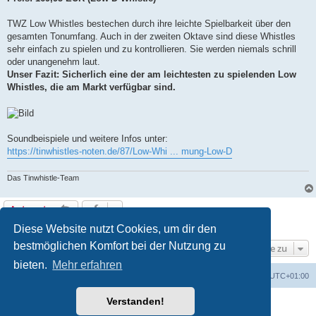
TWZ Low Whistles bestechen durch ihre leichte Spielbarkeit über den
gesamten Tonumfang. Auch in der zweiten Oktave sind diese Whistles
sehr einfach zu spielen und zu kontrollieren. Sie werden niemals schrill
oder unangenehm laut.
Unser Fazit: Sicherlich eine der am leichtesten zu spielenden Low
Whistles, die am Markt verfügbar sind.
Soundbeispiele und weitere Infos unter:
https://tinwhistles-noten.de/87/Low-Whi ... mung-Low-D
Das Tinwhistle-Team
Antworten
1 Beitrag • Seite
1
von
1
Diese Website nutzt Cookies, um dir den
bestmöglichen Komfort bei der Nutzung zu
Gehe zu
bieten.
Mehr erfahren
Foren-Übersicht
Alle Cookies löschen
Alle Zeiten sind
UTC+01:00
Verstanden!
Powered by
phpBB
® Forum Software © phpBB Limited
Deutsche Übersetzung durch
phpBB.de