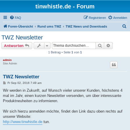
tinwhistle.de - Forum
FAQ
Registrieren
Anmelden
S
Foren-Übersicht
Rund ums TWZ
TWZ News und Downloads
u
TWZ Newsletter
c
Suche
Erweiterte
Antworten
h
1 Beitrag • Seite
1
von
1
e
admin
Site Admin
TWZ Newsletter
B
Fr Sep 02, 2016 7:49 am
e
i
Wir werden in Zukunft, auf Wunsch vieler unserer Kunden, höchstens 4
t
mal im Jahr, einen kurzen Newsletter versenden, um über interessante
r
a
Produktneuheiten zu informieren.
g
Wir sich hierzu anmelden möchte, findet den Link dazu oben rechts auf
unserer Website:
http://www.tinwhistle.de
tun.