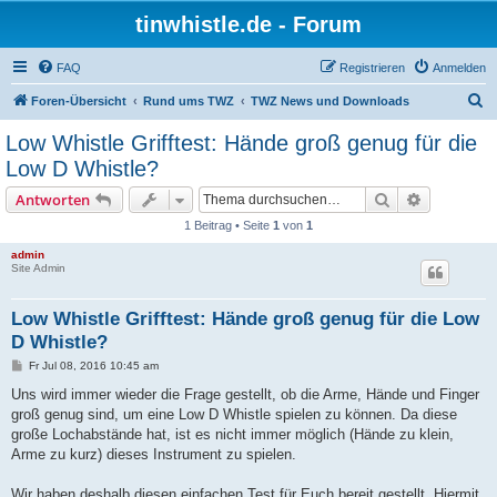
tinwhistle.de - Forum
FAQ
Registrieren
Anmelden
S
Foren-Übersicht
Rund ums TWZ
TWZ News und Downloads
u
Low Whistle Grifftest: Hände groß genug für die
c
Low D Whistle?
h
Suche
Erweiterte
Antworten
e
1 Beitrag • Seite
1
von
1
admin
Site Admin
Low Whistle Grifftest: Hände groß genug für die Low
D Whistle?
B
Fr Jul 08, 2016 10:45 am
e
i
Uns wird immer wieder die Frage gestellt, ob die Arme, Hände und Finger
t
groß genug sind, um eine Low D Whistle spielen zu können. Da diese
r
a
große Lochabstände hat, ist es nicht immer möglich (Hände zu klein,
g
Arme zu kurz) dieses Instrument zu spielen.
Wir haben deshalb diesen einfachen Test für Euch bereit gestellt. Hiermit