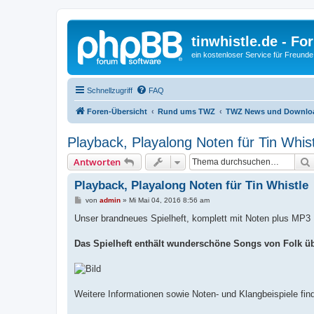
tinwhistle.de - Fo
ein kostenloser Service für Freunde
Schnellzugriff
FAQ
Foren-Übersicht
Rund ums TWZ
TWZ News und Downlo
Playback, Playalong Noten für Tin Whist
Antworten
Playback, Playalong Noten für Tin Whistle
B
von
admin
»
Mi Mai 04, 2016 8:56 am
e
i
Unser brandneues Spielheft, komplett mit Noten plus MP
t
r
a
Das Spielheft enthält wunderschöne Songs von Folk übe
g
Weitere Informationen sowie Noten- und Klangbeispiele finde