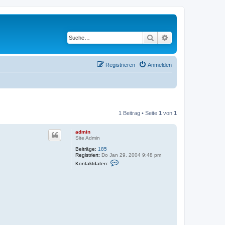
Suche
Erweiterte Suche
Registrieren
Anmelden
1 Beitrag • Seite
1
von
1
admin
Site Admin
Beiträge:
185
Registriert:
Do Jan 29, 2004 9:48 pm
K
Kontaktdaten:
o
n
t
a
k
t
d
a
t
e