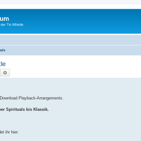
rum
 der Tin Whistle
ads
le
Suche
Erweiterte Suche
3 Download Playback-Arrangements.
r Spirituals bis Klassik.
t ihr hier: