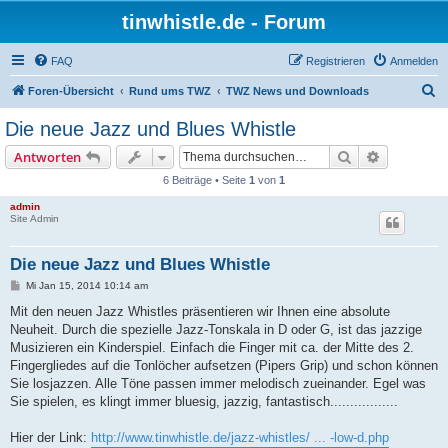
tinwhistle.de - Forum
FAQ
Registrieren
Anmelden
S
Foren-Übersicht
Rund ums TWZ
TWZ News und Downloads
u
Die neue Jazz und Blues Whistle
c
Suche
Erweiterte
Antworten
h
6 Beiträge • Seite
1
von
1
e
admin
Site Admin
Die neue Jazz und Blues Whistle
B
Mi Jan 15, 2014 10:14 am
e
i
Mit den neuen Jazz Whistles präsentieren wir Ihnen eine absolute
t
Neuheit. Durch die spezielle Jazz-Tonskala in D oder G, ist das jazzige
r
a
Musizieren ein Kinderspiel. Einfach die Finger mit ca. der Mitte des 2.
g
Fingergliedes auf die Tonlöcher aufsetzen (Pipers Grip) und schon können
Sie losjazzen. Alle Töne passen immer melodisch zueinander. Egel was
Sie spielen, es klingt immer bluesig, jazzig, fantastisch.................
Hier der Link:
http://www.tinwhistle.de/jazz-whistles/ ... -low-d.php