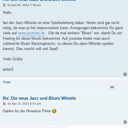
B
So Apr 06, 2014 7:38 pm
e
i
Hallo,
t
r
a
bei der Jazz-Whistle ist eine Spielanleitung dabei. Noten sind gar nicht
g
nötig, da man ja frei improvisieren kann. Anregungen bekommst Du ganz
viele auf
www.youtube.de
. Gib da mal einfach "Blues" ein, damit Du ein
Feeling für diese Musik bekommst. Auf youtube findet man auch
zahlreiche Blues Backingtracks, zu denen Du dann Whistle spielen
kannst. Das macht voll viel Spaß.
Viele Grüße
peter3
Tinah
Re: Die neue Jazz und Blues Whistle
B
So Apr 13, 2014 6:53 pm
e
i
Danke für die Hinweise Peter
t
r
a
g