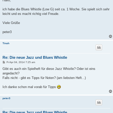
Hallo,
t
r
a
ich habe die Blues Whistle (Low G) seit ca. 1 Woche. Sie spielt sich sehr
g
leicht und es macht richtig viel Freude.
Viele Grüße
peter3
Tinah
Re: Die neue Jazz und Blues Whistle
B
Fr Apr 04, 2014 7:25 am
e
i
Gibt es auch ein Spielheft für diese Jazz Whistle? Oder ist eins
t
angedacht?
r
a
Falls nicht - gibt es Tipps für Noten? (am liebsten Heft...)
g
Ich danke schon mal vorab für Tipps
peter3
Re: Die neue Jazz und Blues Whistle