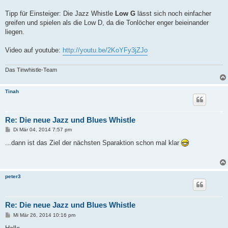
Tipp für Einsteiger: Die Jazz Whistle
Low G
lässt sich noch einfacher
greifen und spielen als die Low D, da die Tonlöcher enger beieinander
liegen.
Video auf youtube:
http://youtu.be/2KoYFy3jZJo
Das Tinwhistle-Team
Tinah
Re: Die neue Jazz und Blues Whistle
B
Di Mär 04, 2014 7:57 pm
e
i
...dann ist das Ziel der nächsten Sparaktion schon mal klar
t
r
a
g
peter3
Re: Die neue Jazz und Blues Whistle
B
Mi Mär 26, 2014 10:16 pm
e
i