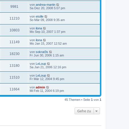
von
andrea-martin
9981
Sa Dez 20, 2008 5:07 pm
von
etsille
11210
So Mär 09, 2008 9:35 am
von
ilona
10803
Mo Sep 10, 2007 1:37 pm
von
ilona
11149
Mo Jan 15, 2007 12:52 am
von
sokrat3s
18230
Fr Jun 30, 2006 1:15 am
von
LeLoup
13180
Sa Jan 21, 2006 12:16 pm
von
LeLoup
11510
Fr Mär 12, 2004 9:45 pm
von
admin
11664
Mi Feb 11, 2004 6:19 pm
45 Themen • Seite
1
von
1
Gehe zu