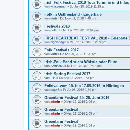
Irish Folk Festival 2019 Tour Termine und Infos
von
whistleman
»
So Jan 20, 2019 11:29 am
Folk in Ostfriesland - Engerhafe
von
kurti
»
Do Nov 01, 2018 4:49 pm
Festivals 2018
von
peter3
»
Mo Okt 22, 2018 8:04 pm
IRISH HEARTBEAT FESTIVAL 2018 - Celebrate S
von
highlandgirl
»
Mi Feb 14, 2018 12:09 pm
Folk Festivals 2017
von
kurti
»
Do Apr 20, 2017 11:26 am
Irish-Folk Band sucht Whistle oder Flute
von
Sabine66
»
Mi Okt 12, 2016 7:18 am
Irish Spring Festival 2017
von
Fila
»
So Sep 18, 2016 1:38 pm
Folkival vom 15. bis 17.09.2016 in Nürtingen
von
peter3
»
Fr Jul 08, 2016 1:30 pm
Greenfarm Festival 25.-26. Juni 2016
von
admin
»
Di Apr 19, 2016 2:06 pm
Greenfarm Festival
von
admin
»
Di Apr 19, 2016 2:05 pm
Greenfarm Festival
von
admin
»
Di Apr 19, 2016 1:54 pm