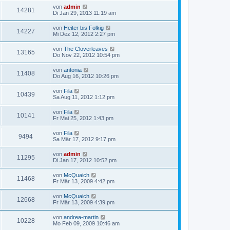
von
admin
14281
Di Jan 29, 2013 11:19 am
von
Heiter bis Folkig
14227
Mi Dez 12, 2012 2:27 pm
von
The Cloverleaves
13165
Do Nov 22, 2012 10:54 pm
von
antonia
11408
Do Aug 16, 2012 10:26 pm
von
Fila
10439
Sa Aug 11, 2012 1:12 pm
von
Fila
10141
Fr Mai 25, 2012 1:43 pm
von
Fila
9494
Sa Mär 17, 2012 9:17 pm
von
admin
11295
Di Jan 17, 2012 10:52 pm
von
McQuaich
11468
Fr Mär 13, 2009 4:42 pm
von
McQuaich
12668
Fr Mär 13, 2009 4:39 pm
von
andrea-martin
10228
Mo Feb 09, 2009 10:46 am