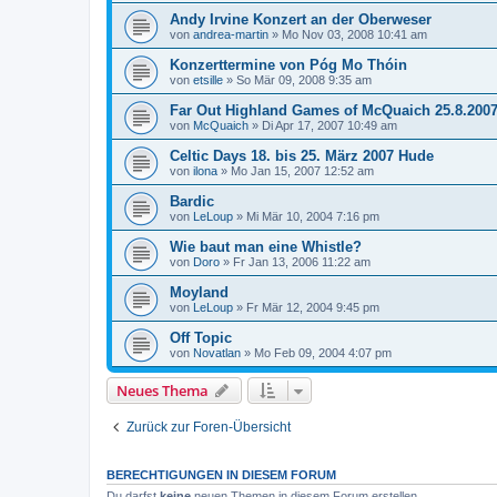
Andy Irvine Konzert an der Oberweser
von
andrea-martin
»
Mo Nov 03, 2008 10:41 am
Konzerttermine von Póg Mo Thóin
von
etsille
»
So Mär 09, 2008 9:35 am
Far Out Highland Games of McQuaich 25.8.200
von
McQuaich
»
Di Apr 17, 2007 10:49 am
Celtic Days 18. bis 25. März 2007 Hude
von
ilona
»
Mo Jan 15, 2007 12:52 am
Bardic
von
LeLoup
»
Mi Mär 10, 2004 7:16 pm
Wie baut man eine Whistle?
von
Doro
»
Fr Jan 13, 2006 11:22 am
Moyland
von
LeLoup
»
Fr Mär 12, 2004 9:45 pm
Off Topic
von
Novatlan
»
Mo Feb 09, 2004 4:07 pm
Neues Thema
Zurück zur Foren-Übersicht
BERECHTIGUNGEN IN DIESEM FORUM
Du darfst
keine
neuen Themen in diesem Forum erstellen.