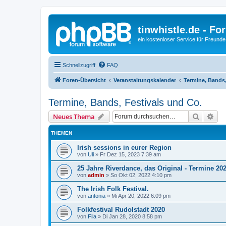
tinwhistle.de - Fo
ein kostenloser Service für Freunde
Schnellzugriff
FAQ
Foren-Übersicht
Veranstaltungskalender
Termine, Bands,
Termine, Bands, Festivals und Co.
Suche
Erw
Neues Thema
THEMEN
Irish sessions in eurer Region
von
Uli
»
Fr Dez 15, 2023 7:39 am
25 Jahre Riverdance, das Original - Termine 20
von
admin
»
So Okt 02, 2022 4:10 pm
The Irish Folk Festival.
von
antonia
»
Mi Apr 20, 2022 6:09 pm
Folkfestival Rudolstadt 2020
von
Fila
»
Di Jan 28, 2020 8:58 pm