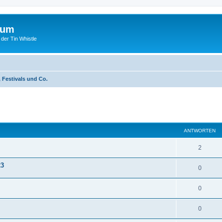
rum
 der Tin Whistle
 Festivals und Co.
eiterte Suche
ANTWORTEN
2
23
0
0
0