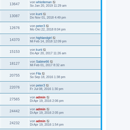
von
whistleman
13647
So Jan 20, 2019 11:29 am
von
kurti
13087
Do Nov 01, 2018 4:49 pm
von
peter3
12676
Mo Okt 22, 2018 8:04 pm
von
highlandgirl
14370
Mi Feb 14, 2018 12:09 pm
von
kurti
15153
Do Apr 20, 2017 11:26 am
von
Sabine66
18127
Mi Feb 01, 2017 8:32 am
von
Fila
20755
So Sep 18, 2016 1:38 pm
von
peter3
22076
Fr Jul 08, 2016 1:30 pm
von
admin
27565
Di Apr 19, 2016 2:06 pm
von
admin
24442
Di Apr 19, 2016 2:05 pm
von
admin
24232
Di Apr 19, 2016 1:54 pm