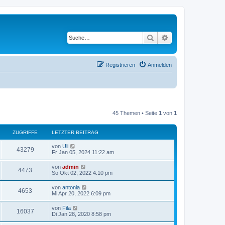
Suche
Erweiterte Suche
Registrieren
Anmelden
45 Themen • Seite
1
von
1
ZUGRIFFE
LETZTER BEITRAG
von
Uli
43279
Fr Jan 05, 2024 11:22 am
von
admin
4473
So Okt 02, 2022 4:10 pm
von
antonia
4653
Mi Apr 20, 2022 6:09 pm
von
Fila
16037
Di Jan 28, 2020 8:58 pm