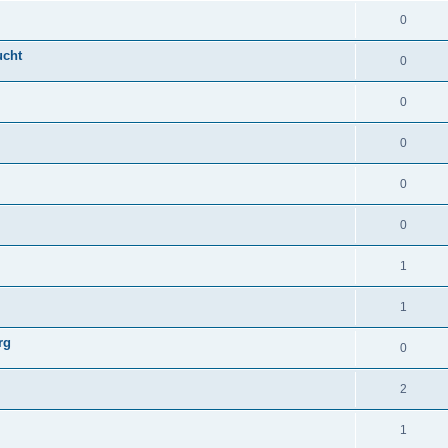
0
ucht
0
0
0
0
0
1
1
rg
0
2
1