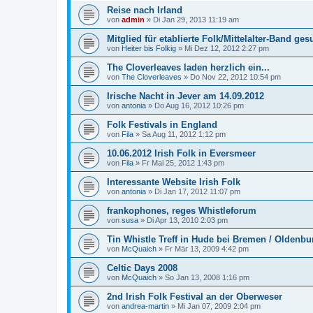
Reise nach Irland
von
admin
»
Di Jan 29, 2013 11:19 am
Mitglied für etablierte Folk/Mittelalter-Band ges
von
Heiter bis Folkig
»
Mi Dez 12, 2012 2:27 pm
The Cloverleaves laden herzlich ein...
von
The Cloverleaves
»
Do Nov 22, 2012 10:54 pm
Irische Nacht in Jever am 14.09.2012
von
antonia
»
Do Aug 16, 2012 10:26 pm
Folk Festivals in England
von
Fila
»
Sa Aug 11, 2012 1:12 pm
10.06.2012 Irish Folk in Eversmeer
von
Fila
»
Fr Mai 25, 2012 1:43 pm
Interessante Website Irish Folk
von
antonia
»
Di Jan 17, 2012 11:07 pm
frankophones, reges Whistleforum
von
susa
»
Di Apr 13, 2010 2:03 pm
Tin Whistle Treff in Hude bei Bremen / Oldenbu
von
McQuaich
»
Fr Mär 13, 2009 4:42 pm
Celtic Days 2008
von
McQuaich
»
So Jan 13, 2008 1:16 pm
2nd Irish Folk Festival an der Oberweser
von
andrea-martin
»
Mi Jan 07, 2009 2:04 pm