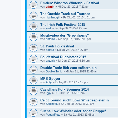
Emden: Windros Winterfolk Festival
von
admin
»
Mi Dez 23, 2015 7:11 pm
The Outside Track auf Tournee
von
highlandgirl
»
Fr Okt 02, 2015 1:31 pm
The Irish Folk Festival 2015
von
kurti
»
So Sep 06, 2015 6:45 am
Musikvideo der "Greenhorns"
von
antonia
»
Mo Sep 07, 2015 9:02 pm
St. Pauli Folkfestival
von
peter3
»
Do Jul 23, 2015 4:27 pm
Folkfestival Rudolstadt 2015
von
antonia
»
Mi Jun 17, 2015 4:10 pm
Double Tonic lädt zum stöbern ein
von
Double Tonic
»
Mi Jan 21, 2015 11:48 am
MPS Speyer
von
Antje
»
Di Aug 05, 2014 12:19 pm
Castellans Folk Sommer 2014
von
Iggy
»
Di Jul 01, 2014 5:51 pm
Celtic Sound sucht Low/ Whistlespieler/in
von
Sabine66
»
So Jan 20, 2013 11:39 am
Suche Low Whistler oder sogar Gruppe!
von
PaganFlute
»
Sa Mai 11, 2013 11:48 am