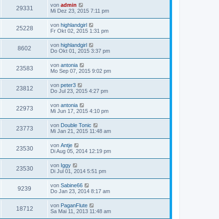
von
admin
29331
Mi Dez 23, 2015 7:11 pm
von
highlandgirl
25228
Fr Okt 02, 2015 1:31 pm
von
highlandgirl
8602
Do Okt 01, 2015 3:37 pm
von
antonia
23583
Mo Sep 07, 2015 9:02 pm
von
peter3
23812
Do Jul 23, 2015 4:27 pm
von
antonia
22973
Mi Jun 17, 2015 4:10 pm
von
Double Tonic
23773
Mi Jan 21, 2015 11:48 am
von
Antje
23530
Di Aug 05, 2014 12:19 pm
von
Iggy
23530
Di Jul 01, 2014 5:51 pm
von
Sabine66
9239
Do Jan 23, 2014 8:17 am
von
PaganFlute
18712
Sa Mai 11, 2013 11:48 am