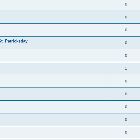
0
0
0
t. Patricksday
0
0
1
0
0
0
0
0