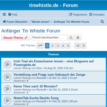
tinwhistle.de - Forum
FAQ
Registrieren
Anmelden
S
Foren-Übersicht
"Wissln lernen"
Anfänger Tin Whistle Forum
u
Anfänger Tin Whistle Forum
c
Suche
Erweiterte Suche
Neues Thema
h
e
Seite
1
von
10
1
2
3
4
5
10
Nächste
482 Themen
…
Themen
Irish Trad als Erwachsener lernen – eine Blogserie auf
Flowingtide.de
Letzter Beitrag von
Irina
«
So Aug 02, 2026 4:02 pm
Vorstellung und Frage zum Gebrauch der Zunge
Letzter Beitrag von
RonnyM
«
Di Okt 14, 2025 1:41 pm
Antworten:
5
Keine Töne nach 10 Minuten?
Letzter Beitrag von
RonnyM
«
So Okt 12, 2025 2:19 pm
Antworten:
3
Noten/Tab-Suche Davids Song
Letzter Beitrag von
RonnyM
«
Fr Okt 10, 2025 1:00 pm
Antworten:
2