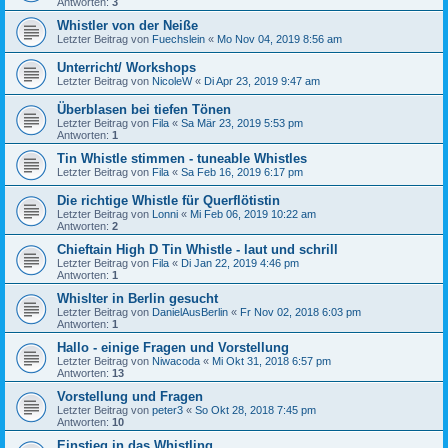
Antworten:
3
Whistler von der Neiße
Letzter Beitrag von
Fuechslein
«
Mo Nov 04, 2019 8:56 am
Unterricht/ Workshops
Letzter Beitrag von
NicoleW
«
Di Apr 23, 2019 9:47 am
Überblasen bei tiefen Tönen
Letzter Beitrag von
Fila
«
Sa Mär 23, 2019 5:53 pm
Antworten:
1
Tin Whistle stimmen - tuneable Whistles
Letzter Beitrag von
Fila
«
Sa Feb 16, 2019 6:17 pm
Die richtige Whistle für Querflötistin
Letzter Beitrag von
Lonni
«
Mi Feb 06, 2019 10:22 am
Antworten:
2
Chieftain High D Tin Whistle - laut und schrill
Letzter Beitrag von
Fila
«
Di Jan 22, 2019 4:46 pm
Antworten:
1
Whislter in Berlin gesucht
Letzter Beitrag von
DanielAusBerlin
«
Fr Nov 02, 2018 6:03 pm
Antworten:
1
Hallo - einige Fragen und Vorstellung
Letzter Beitrag von
Niwacoda
«
Mi Okt 31, 2018 6:57 pm
Antworten:
13
Vorstellung und Fragen
Letzter Beitrag von
peter3
«
So Okt 28, 2018 7:45 pm
Antworten:
10
Einstieg in das Whistling