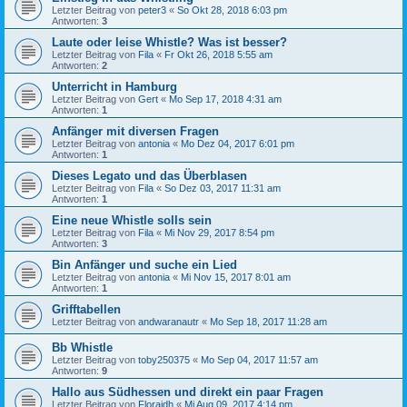
Letzter Beitrag von
peter3
«
So Okt 28, 2018 6:03 pm
Antworten:
3
Laute oder leise Whistle? Was ist besser?
Letzter Beitrag von
Fila
«
Fr Okt 26, 2018 5:55 am
Antworten:
2
Unterricht in Hamburg
Letzter Beitrag von
Gert
«
Mo Sep 17, 2018 4:31 am
Antworten:
1
Anfänger mit diversen Fragen
Letzter Beitrag von
antonia
«
Mo Dez 04, 2017 6:01 pm
Antworten:
1
Dieses Legato und das Überblasen
Letzter Beitrag von
Fila
«
So Dez 03, 2017 11:31 am
Antworten:
1
Eine neue Whistle solls sein
Letzter Beitrag von
Fila
«
Mi Nov 29, 2017 8:54 pm
Antworten:
3
Bin Anfänger und suche ein Lied
Letzter Beitrag von
antonia
«
Mi Nov 15, 2017 8:01 am
Antworten:
1
Grifftabellen
Letzter Beitrag von
andwaranautr
«
Mo Sep 18, 2017 11:28 am
Bb Whistle
Letzter Beitrag von
toby250375
«
Mo Sep 04, 2017 11:57 am
Antworten:
9
Hallo aus Südhessen und direkt ein paar Fragen
Letzter Beitrag von
Floraidh
«
Mi Aug 09, 2017 4:14 pm