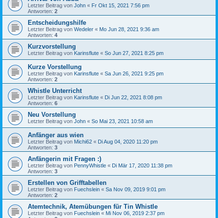
Letzter Beitrag von
John
«
Fr Okt 15, 2021 7:56 pm
Antworten:
2
Entscheidungshilfe
Letzter Beitrag von
Wedeler
«
Mo Jun 28, 2021 9:36 am
Antworten:
4
Kurzvorstellung
Letzter Beitrag von
Karinsflute
«
So Jun 27, 2021 8:25 pm
Kurze Vorstellung
Letzter Beitrag von
Karinsflute
«
Sa Jun 26, 2021 9:25 pm
Antworten:
2
Whistle Unterricht
Letzter Beitrag von
Karinsflute
«
Di Jun 22, 2021 8:08 pm
Antworten:
6
Neu Vorstellung
Letzter Beitrag von
John
«
So Mai 23, 2021 10:58 am
Anfänger aus wien
Letzter Beitrag von
Michi62
«
Di Aug 04, 2020 11:20 pm
Antworten:
3
Anfängerin mit Fragen :)
Letzter Beitrag von
PennyWhistle
«
Di Mär 17, 2020 11:38 pm
Antworten:
3
Erstellen von Grifftabellen
Letzter Beitrag von
Fuechslein
«
Sa Nov 09, 2019 9:01 pm
Antworten:
2
Atemtechnik, Atemübungen für Tin Whistle
Letzter Beitrag von
Fuechslein
«
Mi Nov 06, 2019 2:37 pm