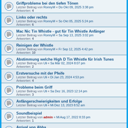
Griffprobleme bei den tiefen Tönen
Letzter Beitrag von
RonnyM
«
Do Okt 09, 2025 3:38 pm
Antworten:
4
Links oder rechts
Letzter Beitrag von
RonnyM
«
So Okt 05, 2025 5:24 pm
Antworten:
6
Mac Nic Tin Whistle - gut für Tin Whistle Anfänger
Letzter Beitrag von
RonnyM
«
Sa Sep 13, 2025 3:02 pm
Antworten:
4
Reinigen der Whistle
Letzter Beitrag von
RonnyM
«
Fr Sep 12, 2025 4:42 pm
Antworten:
10
Abstimmung welche High D Tin Whistle für Irish Tunes
Letzter Beitrag von
Uli
«
Sa Mär 02, 2024 8:07 pm
Antworten:
2
Erstversuche mit der Pfeife
Letzter Beitrag von
Uli
«
Di Jan 23, 2024 4:53 pm
Antworten:
4
Probleme beim Griff
Letzter Beitrag von
Uli
«
Sa Dez 16, 2023 12:14 pm
Antworten:
3
Anfängerschwierigkeiten und Erfolge
Letzter Beitrag von
Uli
«
Mi Dez 13, 2023 8:52 am
Soundbeispiel
Letzter Beitrag von
admin
«
Mi Aug 17, 2022 8:33 pm
Antworten:
1
Arrival von Abba