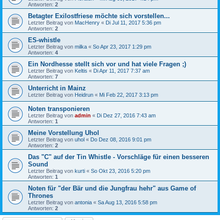
Antworten:
2
Betagter Exilostfriese möchte sich vorstellen...
Letzter Beitrag von
MacHenry
«
Di Jul 11, 2017 5:36 pm
Antworten:
2
ES-whistle
Letzter Beitrag von
milka
«
So Apr 23, 2017 1:29 pm
Antworten:
4
Ein Nordhesse stellt sich vor und hat viele Fragen ;)
Letzter Beitrag von
Keltis
«
Di Apr 11, 2017 7:37 am
Antworten:
7
Unterricht in Mainz
Letzter Beitrag von
Heidrun
«
Mi Feb 22, 2017 3:13 pm
Noten transponieren
Letzter Beitrag von
admin
«
Di Dez 27, 2016 7:43 am
Antworten:
1
Meine Vorstellung Uhol
Letzter Beitrag von
uhol
«
Do Dez 08, 2016 9:01 pm
Antworten:
2
Das "C" auf der Tin Whistle - Vorschläge für einen besseren
Sound
Letzter Beitrag von
kurti
«
So Okt 23, 2016 5:20 pm
Antworten:
1
Noten für "der Bär und die Jungfrau hehr" aus Game of
Thrones
Letzter Beitrag von
antonia
«
Sa Aug 13, 2016 5:58 pm
Antworten:
2