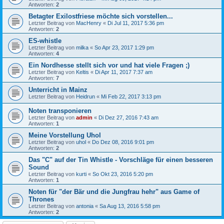
Antworten:
2
Betagter Exilostfriese möchte sich vorstellen...
Letzter Beitrag von
MacHenry
«
Di Jul 11, 2017 5:36 pm
Antworten:
2
ES-whistle
Letzter Beitrag von
milka
«
So Apr 23, 2017 1:29 pm
Antworten:
4
Ein Nordhesse stellt sich vor und hat viele Fragen ;)
Letzter Beitrag von
Keltis
«
Di Apr 11, 2017 7:37 am
Antworten:
7
Unterricht in Mainz
Letzter Beitrag von
Heidrun
«
Mi Feb 22, 2017 3:13 pm
Noten transponieren
Letzter Beitrag von
admin
«
Di Dez 27, 2016 7:43 am
Antworten:
1
Meine Vorstellung Uhol
Letzter Beitrag von
uhol
«
Do Dez 08, 2016 9:01 pm
Antworten:
2
Das "C" auf der Tin Whistle - Vorschläge für einen besseren
Sound
Letzter Beitrag von
kurti
«
So Okt 23, 2016 5:20 pm
Antworten:
1
Noten für "der Bär und die Jungfrau hehr" aus Game of
Thrones
Letzter Beitrag von
antonia
«
Sa Aug 13, 2016 5:58 pm
Antworten:
2