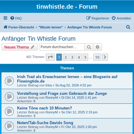
tinwhistle.de - Forum
FAQ
Registrieren
Anmelden
S
Foren-Übersicht
"Wissln lernen"
Anfänger Tin Whistle Forum
u
Anfänger Tin Whistle Forum
c
Suche
Erweiterte Suche
Neues Thema
h
e
Seite
1
von
10
1
2
3
4
5
10
Nächste
482 Themen
…
Themen
Irish Trad als Erwachsener lernen – eine Blogserie auf
Flowingtide.de
Letzter Beitrag von
Irina
«
So Aug 02, 2026 4:02 pm
Vorstellung und Frage zum Gebrauch der Zunge
Letzter Beitrag von
RonnyM
«
Di Okt 14, 2025 1:41 pm
Antworten:
5
Keine Töne nach 10 Minuten?
Letzter Beitrag von
RonnyM
«
So Okt 12, 2025 2:19 pm
Antworten:
3
Noten/Tab-Suche Davids Song
Letzter Beitrag von
RonnyM
«
Fr Okt 10, 2025 1:00 pm
Antworten:
2