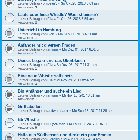
Letzter Beitrag von
peter3
«
So Okt 28, 2018 6:03 pm
Antworten:
3
Laute oder leise Whistle? Was ist besser?
Letzter Beitrag von
Fila
«
Fr Okt 26, 2018 5:55 am
Antworten:
2
Unterricht in Hamburg
Letzter Beitrag von
Gert
«
Mo Sep 17, 2018 4:31 am
Antworten:
1
Anfänger mit diversen Fragen
Letzter Beitrag von
antonia
«
Mo Dez 04, 2017 6:01 pm
Antworten:
1
Dieses Legato und das Überblasen
Letzter Beitrag von
Fila
«
So Dez 03, 2017 11:31 am
Antworten:
1
Eine neue Whistle solls sein
Letzter Beitrag von
Fila
«
Mi Nov 29, 2017 8:54 pm
Antworten:
3
Bin Anfänger und suche ein Lied
Letzter Beitrag von
antonia
«
Mi Nov 15, 2017 8:01 am
Antworten:
1
Grifftabellen
Letzter Beitrag von
andwaranautr
«
Mo Sep 18, 2017 11:28 am
Bb Whistle
Letzter Beitrag von
toby250375
«
Mo Sep 04, 2017 11:57 am
Antworten:
9
Hallo aus Südhessen und direkt ein paar Fragen
Letzter Beitrag von
Floraidh
«
Mi Aug 09, 2017 4:14 pm