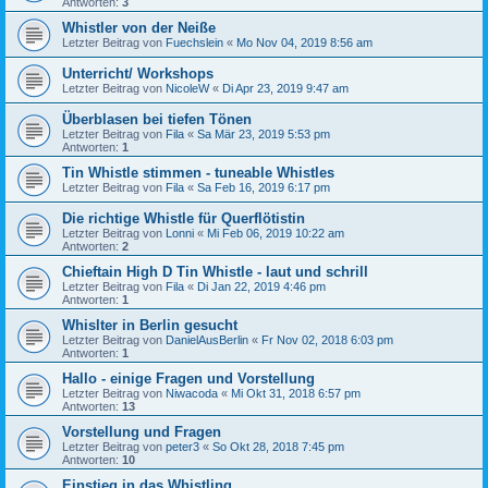
Antworten:
3
Whistler von der Neiße
Letzter Beitrag von
Fuechslein
«
Mo Nov 04, 2019 8:56 am
Unterricht/ Workshops
Letzter Beitrag von
NicoleW
«
Di Apr 23, 2019 9:47 am
Überblasen bei tiefen Tönen
Letzter Beitrag von
Fila
«
Sa Mär 23, 2019 5:53 pm
Antworten:
1
Tin Whistle stimmen - tuneable Whistles
Letzter Beitrag von
Fila
«
Sa Feb 16, 2019 6:17 pm
Die richtige Whistle für Querflötistin
Letzter Beitrag von
Lonni
«
Mi Feb 06, 2019 10:22 am
Antworten:
2
Chieftain High D Tin Whistle - laut und schrill
Letzter Beitrag von
Fila
«
Di Jan 22, 2019 4:46 pm
Antworten:
1
Whislter in Berlin gesucht
Letzter Beitrag von
DanielAusBerlin
«
Fr Nov 02, 2018 6:03 pm
Antworten:
1
Hallo - einige Fragen und Vorstellung
Letzter Beitrag von
Niwacoda
«
Mi Okt 31, 2018 6:57 pm
Antworten:
13
Vorstellung und Fragen
Letzter Beitrag von
peter3
«
So Okt 28, 2018 7:45 pm
Antworten:
10
Einstieg in das Whistling