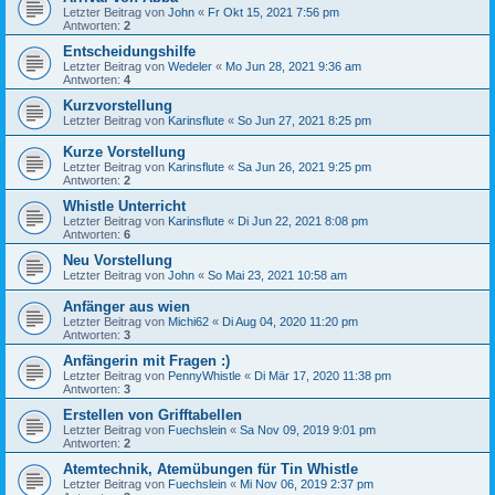
Letzter Beitrag von
John
«
Fr Okt 15, 2021 7:56 pm
Antworten:
2
Entscheidungshilfe
Letzter Beitrag von
Wedeler
«
Mo Jun 28, 2021 9:36 am
Antworten:
4
Kurzvorstellung
Letzter Beitrag von
Karinsflute
«
So Jun 27, 2021 8:25 pm
Kurze Vorstellung
Letzter Beitrag von
Karinsflute
«
Sa Jun 26, 2021 9:25 pm
Antworten:
2
Whistle Unterricht
Letzter Beitrag von
Karinsflute
«
Di Jun 22, 2021 8:08 pm
Antworten:
6
Neu Vorstellung
Letzter Beitrag von
John
«
So Mai 23, 2021 10:58 am
Anfänger aus wien
Letzter Beitrag von
Michi62
«
Di Aug 04, 2020 11:20 pm
Antworten:
3
Anfängerin mit Fragen :)
Letzter Beitrag von
PennyWhistle
«
Di Mär 17, 2020 11:38 pm
Antworten:
3
Erstellen von Grifftabellen
Letzter Beitrag von
Fuechslein
«
Sa Nov 09, 2019 9:01 pm
Antworten:
2
Atemtechnik, Atemübungen für Tin Whistle
Letzter Beitrag von
Fuechslein
«
Mi Nov 06, 2019 2:37 pm