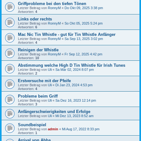
Griffprobleme bei den tiefen Tönen
Letzter Beitrag von
RonnyM
«
Do Okt 09, 2025 3:38 pm
Antworten:
4
Links oder rechts
Letzter Beitrag von
RonnyM
«
So Okt 05, 2025 5:24 pm
Antworten:
6
Mac Nic Tin Whistle - gut für Tin Whistle Anfänger
Letzter Beitrag von
RonnyM
«
Sa Sep 13, 2025 3:02 pm
Antworten:
4
Reinigen der Whistle
Letzter Beitrag von
RonnyM
«
Fr Sep 12, 2025 4:42 pm
Antworten:
10
Abstimmung welche High D Tin Whistle für Irish Tunes
Letzter Beitrag von
Uli
«
Sa Mär 02, 2024 8:07 pm
Antworten:
2
Erstversuche mit der Pfeife
Letzter Beitrag von
Uli
«
Di Jan 23, 2024 4:53 pm
Antworten:
4
Probleme beim Griff
Letzter Beitrag von
Uli
«
Sa Dez 16, 2023 12:14 pm
Antworten:
3
Anfängerschwierigkeiten und Erfolge
Letzter Beitrag von
Uli
«
Mi Dez 13, 2023 8:52 am
Soundbeispiel
Letzter Beitrag von
admin
«
Mi Aug 17, 2022 8:33 pm
Antworten:
1
Arrival von Abba