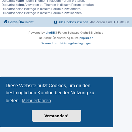
Du darfst
keine
neuen Themen in diesem Forum erstellen.
Du darfst
keine
Antworten zu Themen in diesem Forum erstellen.
Du darfst deine Beiträge in diesem Forum
nicht
ändern.
Du darfst deine Beiträge in diesem Forum
nicht
löschen.
Foren-Übersicht
Alle Cookies löschen
Alle Zeiten sind
UTC+01:00
Powered by
phpBB
® Forum Software © phpBB Limited
Deutsche Übersetzung durch
phpBB.de
Datenschutz
|
Nutzungsbedingungen
Diese Website nutzt Cookies, um dir den
bestmöglichen Komfort bei der Nutzung zu
bieten.
Mehr erfahren
Verstanden!