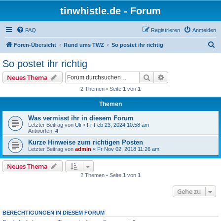
tinwhistle.de - Forum
FAQ
Registrieren
Anmelden
S
Foren-Übersicht
Rund ums TWZ
So postet ihr richtig
u
So postet ihr richtig
c
Suche
Erweiterte Suche
Neues Thema
h
2 Themen • Seite
1
von
1
e
Themen
Was vermisst ihr in diesem Forum
Letzter Beitrag von
Uli
«
Fr Feb 23, 2024 10:58 am
Antworten:
4
Kurze Hinweise zum richtigen Posten
Letzter Beitrag von
admin
«
Fr Nov 02, 2018 11:26 am
Neues Thema
2 Themen • Seite
1
von
1
Gehe zu
BERECHTIGUNGEN IN DIESEM FORUM