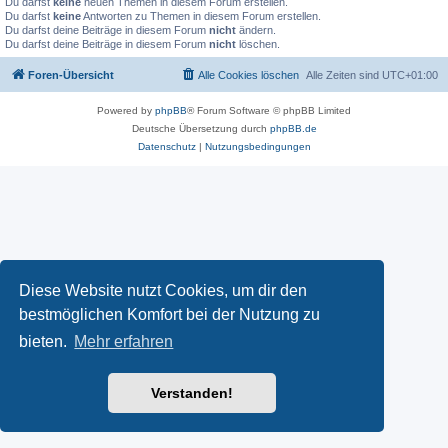
Du darfst
keine
neuen Themen in diesem Forum erstellen.
Du darfst
keine
Antworten zu Themen in diesem Forum erstellen.
Du darfst deine Beiträge in diesem Forum
nicht
ändern.
Du darfst deine Beiträge in diesem Forum
nicht
löschen.
Foren-Übersicht
Alle Cookies löschen
Alle Zeiten sind
UTC+01:00
Powered by
phpBB
® Forum Software © phpBB Limited
Deutsche Übersetzung durch
phpBB.de
Datenschutz
|
Nutzungsbedingungen
Diese Website nutzt Cookies, um dir den
bestmöglichen Komfort bei der Nutzung zu
bieten.
Mehr erfahren
Verstanden!