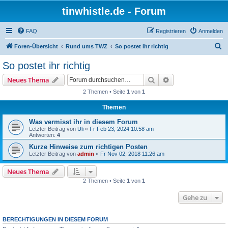
tinwhistle.de - Forum
FAQ
Registrieren
Anmelden
S
Foren-Übersicht
Rund ums TWZ
So postet ihr richtig
u
So postet ihr richtig
c
Suche
Erweiterte Suche
Neues Thema
h
2 Themen • Seite
1
von
1
e
Themen
Was vermisst ihr in diesem Forum
Letzter Beitrag von
Uli
«
Fr Feb 23, 2024 10:58 am
Antworten:
4
Kurze Hinweise zum richtigen Posten
Letzter Beitrag von
admin
«
Fr Nov 02, 2018 11:26 am
Neues Thema
2 Themen • Seite
1
von
1
Gehe zu
BERECHTIGUNGEN IN DIESEM FORUM