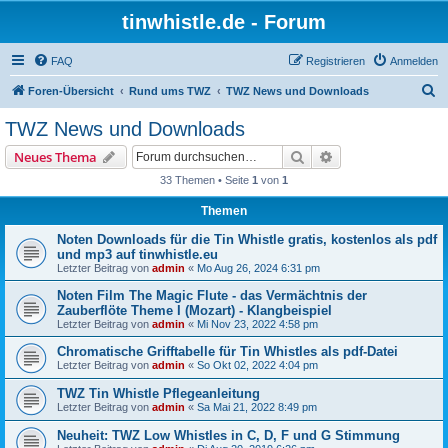
tinwhistle.de - Forum
FAQ
Registrieren
Anmelden
S
Foren-Übersicht
Rund ums TWZ
TWZ News und Downloads
u
TWZ News und Downloads
c
Suche
Erweiterte Suche
Neues Thema
h
33 Themen • Seite
1
von
1
e
Themen
Noten Downloads für die Tin Whistle gratis, kostenlos als pdf
und mp3 auf tinwhistle.eu
Letzter Beitrag von
admin
«
Mo Aug 26, 2024 6:31 pm
Noten Film The Magic Flute - das Vermächtnis der
Zauberflöte Theme I (Mozart) - Klangbeispiel
Letzter Beitrag von
admin
«
Mi Nov 23, 2022 4:58 pm
Chromatische Grifftabelle für Tin Whistles als pdf-Datei
Letzter Beitrag von
admin
«
So Okt 02, 2022 4:04 pm
TWZ Tin Whistle Pflegeanleitung
Letzter Beitrag von
admin
«
Sa Mai 21, 2022 8:49 pm
Neuheit: TWZ Low Whistles in C, D, F und G Stimmung