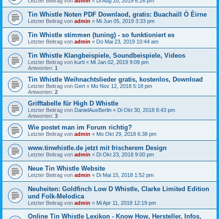
Letzter Beitrag von
admin
«
Di Aug 20, 2019 6:26 pm
Tin Whistle Noten PDF Downlaod, gratis: Buachaill Ò Èirne
Letzter Beitrag von
admin
«
Mi Jun 05, 2019 3:33 pm
Tin Whistle stimmen (tuning) - so funktioniert es
Letzter Beitrag von
admin
«
Do Mai 23, 2019 10:44 am
Tin Whistle Klangbeispiele, Soundbeispiele, Videos
Letzter Beitrag von
kurti
«
Mi Jan 02, 2019 9:09 pm
Antworten:
1
Tin Whistle Weihnachtslieder gratis, kostenlos, Download
Letzter Beitrag von
Gert
«
Mo Nov 12, 2018 5:18 pm
Antworten:
2
Grifftabelle für High D Whistle
Letzter Beitrag von
DanielAusBerlin
«
Di Okt 30, 2018 8:43 pm
Antworten:
3
Wie postet man im Forum richtig?
Letzter Beitrag von
admin
«
Mo Okt 29, 2018 6:38 pm
www.tinwhistle.de jetzt mit frischerem Design
Letzter Beitrag von
admin
«
Di Okt 23, 2018 9:00 pm
Neue Tin Whistle Website
Letzter Beitrag von
admin
«
Di Mai 15, 2018 1:52 pm
Neuheiten: Goldfinch Low D Whistle, Clarke Limited Edition
und Folk-Melodica
Letzter Beitrag von
admin
«
Mi Apr 11, 2018 12:19 pm
Online Tin Whistle Lexikon - Know How, Hersteller, Infos,