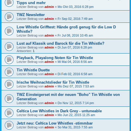
Tipps und mehr
Letzter Beitrag von
admin
«
Mo Okt 03, 2016 6:28 pm
TWZ Newsletter
Letzter Beitrag von
admin
«
Fr Sep 02, 2016 7:49 am
Low Whistle Grifftest: Hände groß genug für die Low D
Whistle?
Letzter Beitrag von
admin
«
Fr Jul 08, 2016 10:45 am
Lust auf Klassik und Barock für die Tin Whistle?
Letzter Beitrag von
admin
«
Di Jun 07, 2016 6:28 pm
Antworten:
1
Playback, Playalong Noten für Tin Whistle
Letzter Beitrag von
admin
«
Mi Mai 04, 2016 8:56 am
Tin Whistle Duette
Letzter Beitrag von
admin
«
Di Feb 02, 2016 6:58 am
Irische Weihnachtslieder für Tin Whistle
Letzter Beitrag von
admin
«
Mo Dez 07, 2015 7:53 am
TWZ Einsteigerset mit der neuen "Boho" Tin Whistle von
Generation
Letzter Beitrag von
admin
«
Do Nov 12, 2015 7:14 pm
Celtica Low Whistles in Dark Grey - untuneable
Letzter Beitrag von
admin
«
Mo Jun 22, 2015 11:25 am
Jetzt neu: Celtica Low Whistles -stimmbar
Letzter Beitrag von
admin
«
So Mai 31, 2015 7:55 am