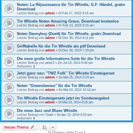
Noten: La Réjouissance für Tin Whistle, G.F. Händel, gratis
Download
Letzter Beitrag von
admin
«
Di Feb 17, 2015 9:15 am
Tin Whistle Noten Amazing Grace, Download kostenlos
Letzter Beitrag von
admin
«
Fr Feb 13, 2015 9:15 am
Noten Dannyboy (Duett) für Tin Whistle, gratis Download
Letzter Beitrag von
admin
«
Di Dez 30, 2014 8:11 pm
Grifftabelle für die Tin Whistle als pdf Downlaod
Letzter Beitrag von
admin
«
Di Dez 30, 2014 7:33 pm
Die neue große Informations-Seite für die Tin Whistle
Letzter Beitrag von
peter3
«
Do Jul 10, 2014 9:40 pm
Antworten:
2
Jetzt ganz neu: "TWZ Folk" Tin Whistle Einsteigerset
Letzter Beitrag von
admin
«
So Mai 25, 2014 5:24 pm
Noten "Greensleeves" für die Tin Whistle
Letzter Beitrag von
admin
«
Sa Mai 24, 2014 10:10 pm
Tin Whistle Einsteigersets jetzt im Sonderangebot
Letzter Beitrag von
admin
«
Di Mai 20, 2014 9:25 pm
Die neue Jazz und Blues Whistle
Letzter Beitrag von
Tinah
«
So Apr 13, 2014 6:53 pm
Antworten:
5
Neues Thema
33 Themen • Seite
1
von
1