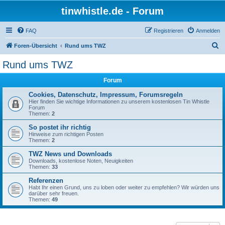
tinwhistle.de - Forum
FAQ
Registrieren
Anmelden
S
Foren-Übersicht
Rund ums TWZ
u
Rund ums TWZ
c
Forum
h
e
Cookies, Datenschutz, Impressum, Forumsregeln
Hier finden Sie wichtige Informationen zu unserem kostenlosen Tin Whistle
Forum
Themen:
2
So postet ihr richtig
Hinweise zum richtigen Posten
Themen:
2
TWZ News und Downloads
Downloads, kostenlose Noten, Neuigkeiten
Themen:
33
Referenzen
Habt Ihr einen Grund, uns zu loben oder weiter zu empfehlen? Wir würden uns
darüber sehr freuen.
Themen:
49