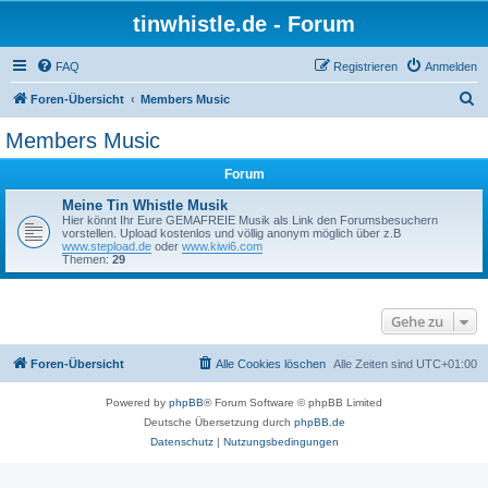
tinwhistle.de - Forum
FAQ
Registrieren
Anmelden
S
Foren-Übersicht
Members Music
u
Members Music
c
Forum
h
e
Meine Tin Whistle Musik
Hier könnt Ihr Eure GEMAFREIE Musik als Link den Forumsbesuchern
vorstellen. Upload kostenlos und völlig anonym möglich über z.B
www.stepload.de
oder
www.kiwi6.com
Themen:
29
Gehe zu
Foren-Übersicht
Alle Cookies löschen
Alle Zeiten sind
UTC+01:00
Powered by
phpBB
® Forum Software © phpBB Limited
Deutsche Übersetzung durch
phpBB.de
Datenschutz
|
Nutzungsbedingungen