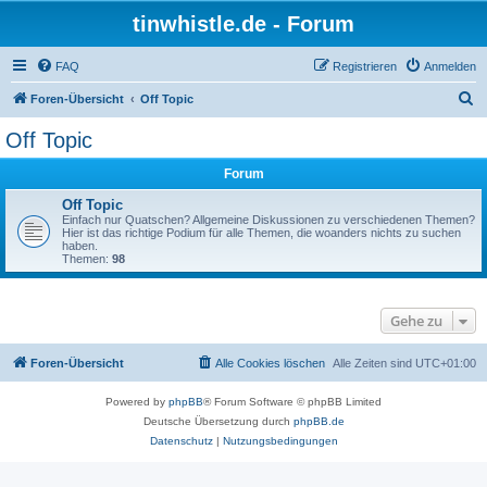
tinwhistle.de - Forum
FAQ
Registrieren
Anmelden
S
Foren-Übersicht
Off Topic
u
Off Topic
c
Forum
h
e
Off Topic
Einfach nur Quatschen? Allgemeine Diskussionen zu verschiedenen Themen?
Hier ist das richtige Podium für alle Themen, die woanders nichts zu suchen
haben.
Themen:
98
Gehe zu
Foren-Übersicht
Alle Cookies löschen
Alle Zeiten sind
UTC+01:00
Powered by
phpBB
® Forum Software © phpBB Limited
Deutsche Übersetzung durch
phpBB.de
Datenschutz
|
Nutzungsbedingungen