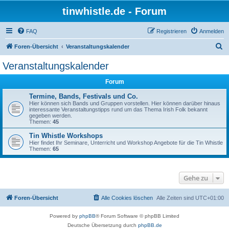
tinwhistle.de - Forum
FAQ
Registrieren
Anmelden
S
Foren-Übersicht
Veranstaltungskalender
u
Veranstaltungskalender
c
Forum
h
e
Termine, Bands, Festivals und Co.
Hier können sich Bands und Gruppen vorstellen. Hier können darüber hinaus
interessante Veranstaltungstipps rund um das Thema Irish Folk bekannt
gegeben werden.
Themen:
45
Tin Whistle Workshops
Hier findet Ihr Seminare, Unterricht und Workshop Angebote für die Tin Whistle
Themen:
65
Gehe zu
Foren-Übersicht
Alle Cookies löschen
Alle Zeiten sind
UTC+01:00
Powered by
phpBB
® Forum Software © phpBB Limited
Deutsche Übersetzung durch
phpBB.de