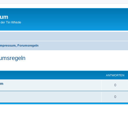
rum
 der Tin Whistle
 Impressum, Forumsregeln
rumsregeln
te Suche
ANTWORTEN
um
0
0