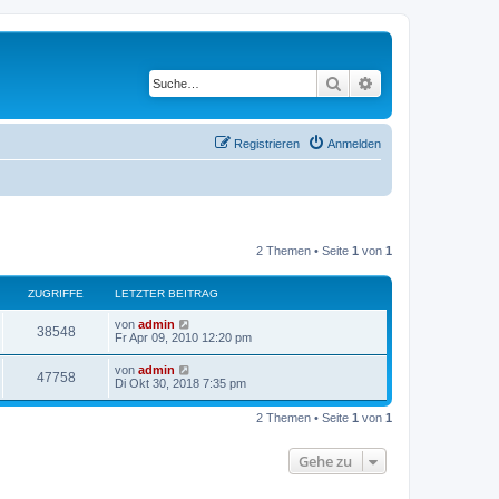
Suche
Erweiterte Suche
Registrieren
Anmelden
2 Themen • Seite
1
von
1
ZUGRIFFE
LETZTER BEITRAG
von
admin
38548
Fr Apr 09, 2010 12:20 pm
von
admin
47758
Di Okt 30, 2018 7:35 pm
2 Themen • Seite
1
von
1
Gehe zu