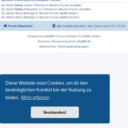
Du darfst
keine
neuen Themen in diesem Forum erstellen.
Du darfst
keine
Antworten zu Themen in diesem Forum erstellen.
Du darfst deine Beiträge in diesem Forum
nicht
ändern.
Du darfst deine Beiträge in diesem Forum
nicht
löschen.
Foren-Übersicht
Alle Cookies löschen
Alle Zeiten sind
UTC+01:00
Powered by
phpBB
® Forum Software © phpBB Limited
Deutsche Übersetzung durch
phpBB.de
Datenschutz
|
Nutzungsbedingungen
Diese Website nutzt Cookies, um dir den
bestmöglichen Komfort bei der Nutzung zu
bieten.
Mehr erfahren
Verstanden!