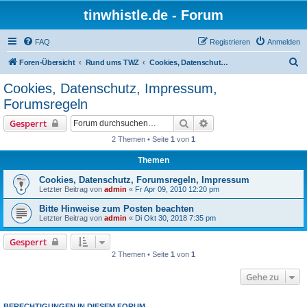
tinwhistle.de - Forum
FAQ
Registrieren
Anmelden
S
Foren-Übersicht
Rund ums TWZ
Cookies, Datenschutz, Impressum, Forumsregeln
u
Cookies, Datenschutz, Impressum,
c
Forumsregeln
h
Suche
Erweiterte Suche
Gesperrt
e
2 Themen • Seite
1
von
1
Themen
Cookies, Datenschutz, Forumsregeln, Impressum
Letzter Beitrag von
admin
«
Fr Apr 09, 2010 12:20 pm
Bitte Hinweise zum Posten beachten
Letzter Beitrag von
admin
«
Di Okt 30, 2018 7:35 pm
Gesperrt
2 Themen • Seite
1
von
1
Gehe zu
BERECHTIGUNGEN IN DIESEM FORUM