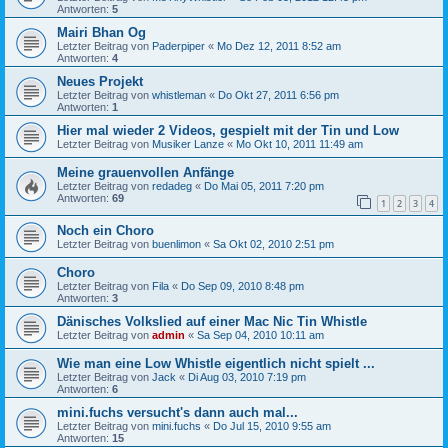
Antworten:
5
Mairi Bhan Og
Letzter Beitrag von
Paderpiper
«
Mo Dez 12, 2011 8:52 am
Antworten:
4
Neues Projekt
Letzter Beitrag von
whistleman
«
Do Okt 27, 2011 6:56 pm
Antworten:
1
Hier mal wieder 2 Videos, gespielt mit der Tin und Low
Letzter Beitrag von
Musiker Lanze
«
Mo Okt 10, 2011 11:49 am
Meine grauenvollen Anfänge
Letzter Beitrag von
redadeg
«
Do Mai 05, 2011 7:20 pm
Antworten:
69
1
2
3
4
Noch ein Choro
Letzter Beitrag von
buenlimon
«
Sa Okt 02, 2010 2:51 pm
Choro
Letzter Beitrag von
Fila
«
Do Sep 09, 2010 8:48 pm
Antworten:
3
Dänisches Volkslied auf einer Mac Nic Tin Whistle
Letzter Beitrag von
admin
«
Sa Sep 04, 2010 10:11 am
Wie man eine Low Whistle eigentlich nicht spielt ...
Letzter Beitrag von
Jack
«
Di Aug 03, 2010 7:19 pm
Antworten:
6
mini.fuchs versucht's dann auch mal...
Letzter Beitrag von
mini.fuchs
«
Do Jul 15, 2010 9:55 am
Antworten:
15