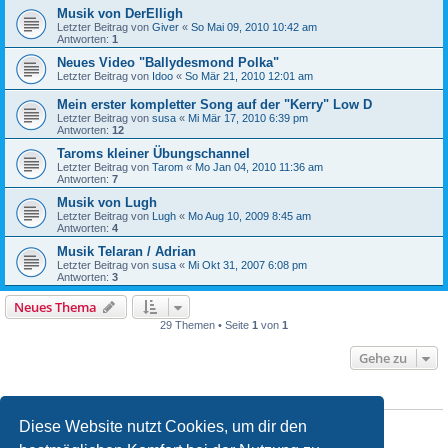
Musik von DerElligh
Letzter Beitrag von
Giver
«
So Mai 09, 2010 10:42 am
Antworten:
1
Neues Video "Ballydesmond Polka"
Letzter Beitrag von
Idoo
«
So Mär 21, 2010 12:01 am
Mein erster kompletter Song auf der "Kerry" Low D
Letzter Beitrag von
susa
«
Mi Mär 17, 2010 6:39 pm
Antworten:
12
Taroms kleiner Übungschannel
Letzter Beitrag von
Tarom
«
Mo Jan 04, 2010 11:36 am
Antworten:
7
Musik von Lugh
Letzter Beitrag von
Lugh
«
Mo Aug 10, 2009 8:45 am
Antworten:
4
Musik Telaran / Adrian
Letzter Beitrag von
susa
«
Mi Okt 31, 2007 6:08 pm
Antworten:
3
Neues Thema
29 Themen • Seite
1
von
1
Gehe zu
BERECHTIGUNGEN IN DIESEM FORUM
Du darfst
keine
neuen Themen in diesem Forum erstellen.
Diese Website nutzt Cookies, um dir den
Du darfst
keine
Antworten zu Themen in diesem Forum erstellen.