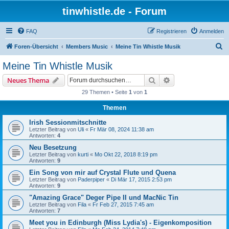
tinwhistle.de - Forum
FAQ
Registrieren
Anmelden
S
Foren-Übersicht
Members Music
Meine Tin Whistle Musik
u
Meine Tin Whistle Musik
c
Suche
Erweiterte Suche
Neues Thema
h
29 Themen • Seite
1
von
1
e
Themen
Irish Sessionmitschnitte
Letzter Beitrag von
Uli
«
Fr Mär 08, 2024 11:38 am
Antworten:
4
Neu Besetzung
Letzter Beitrag von
kurti
«
Mo Okt 22, 2018 8:19 pm
Antworten:
9
Ein Song von mir auf Crystal Flute und Quena
Letzter Beitrag von
Paderpiper
«
Di Mär 17, 2015 2:53 pm
Antworten:
9
"Amazing Grace" Deger Pipe II und MacNic Tin
Letzter Beitrag von
Fila
«
Fr Feb 27, 2015 7:45 am
Antworten:
7
Meet you in Edinburgh (Miss Lydia's) - Eigenkomposition