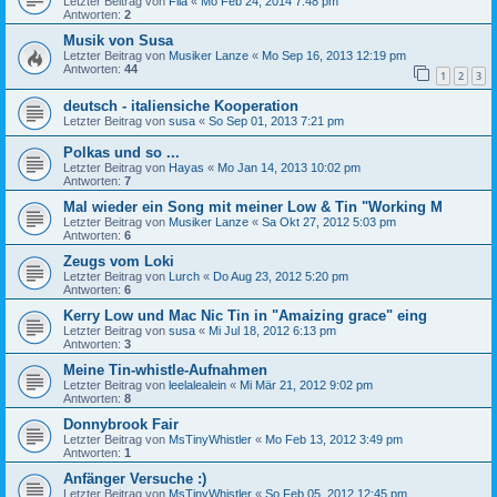
Letzter Beitrag von
Fila
«
Mo Feb 24, 2014 7:48 pm
Antworten:
2
Musik von Susa
Letzter Beitrag von
Musiker Lanze
«
Mo Sep 16, 2013 12:19 pm
Antworten:
44
1
2
3
deutsch - italiensiche Kooperation
Letzter Beitrag von
susa
«
So Sep 01, 2013 7:21 pm
Polkas und so ...
Letzter Beitrag von
Hayas
«
Mo Jan 14, 2013 10:02 pm
Antworten:
7
Mal wieder ein Song mit meiner Low & Tin "Working M
Letzter Beitrag von
Musiker Lanze
«
Sa Okt 27, 2012 5:03 pm
Antworten:
6
Zeugs vom Loki
Letzter Beitrag von
Lurch
«
Do Aug 23, 2012 5:20 pm
Antworten:
6
Kerry Low und Mac Nic Tin in "Amaizing grace" eing
Letzter Beitrag von
susa
«
Mi Jul 18, 2012 6:13 pm
Antworten:
3
Meine Tin-whistle-Aufnahmen
Letzter Beitrag von
leelalealein
«
Mi Mär 21, 2012 9:02 pm
Antworten:
8
Donnybrook Fair
Letzter Beitrag von
MsTinyWhistler
«
Mo Feb 13, 2012 3:49 pm
Antworten:
1
Anfänger Versuche :)
Letzter Beitrag von
MsTinyWhistler
«
So Feb 05, 2012 12:45 pm