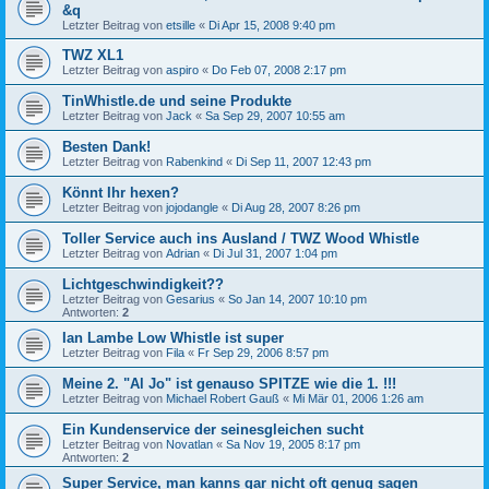
&q
Letzter Beitrag von
etsille
«
Di Apr 15, 2008 9:40 pm
TWZ XL1
Letzter Beitrag von
aspiro
«
Do Feb 07, 2008 2:17 pm
TinWhistle.de und seine Produkte
Letzter Beitrag von
Jack
«
Sa Sep 29, 2007 10:55 am
Besten Dank!
Letzter Beitrag von
Rabenkind
«
Di Sep 11, 2007 12:43 pm
Könnt Ihr hexen?
Letzter Beitrag von
jojodangle
«
Di Aug 28, 2007 8:26 pm
Toller Service auch ins Ausland / TWZ Wood Whistle
Letzter Beitrag von
Adrian
«
Di Jul 31, 2007 1:04 pm
Lichtgeschwindigkeit??
Letzter Beitrag von
Gesarius
«
So Jan 14, 2007 10:10 pm
Antworten:
2
Ian Lambe Low Whistle ist super
Letzter Beitrag von
Fila
«
Fr Sep 29, 2006 8:57 pm
Meine 2. "Al Jo" ist genauso SPITZE wie die 1. !!!
Letzter Beitrag von
Michael Robert Gauß
«
Mi Mär 01, 2006 1:26 am
Ein Kundenservice der seinesgleichen sucht
Letzter Beitrag von
Novatlan
«
Sa Nov 19, 2005 8:17 pm
Antworten:
2
Super Service, man kanns gar nicht oft genug sagen