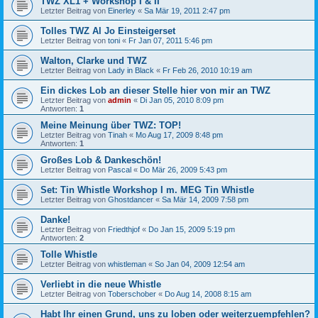
TWZ XL1 + Workshop I & II
Letzter Beitrag von
Einerley
«
Sa Mär 19, 2011 2:47 pm
Tolles TWZ Al Jo Einsteigerset
Letzter Beitrag von
toni
«
Fr Jan 07, 2011 5:46 pm
Walton, Clarke und TWZ
Letzter Beitrag von
Lady in Black
«
Fr Feb 26, 2010 10:19 am
Ein dickes Lob an dieser Stelle hier von mir an TWZ
Letzter Beitrag von
admin
«
Di Jan 05, 2010 8:09 pm
Antworten:
1
Meine Meinung über TWZ: TOP!
Letzter Beitrag von
Tinah
«
Mo Aug 17, 2009 8:48 pm
Antworten:
1
Großes Lob & Dankeschön!
Letzter Beitrag von
Pascal
«
Do Mär 26, 2009 5:43 pm
Set: Tin Whistle Workshop I m. MEG Tin Whistle
Letzter Beitrag von
Ghostdancer
«
Sa Mär 14, 2009 7:58 pm
Danke!
Letzter Beitrag von
Friedthjof
«
Do Jan 15, 2009 5:19 pm
Antworten:
2
Tolle Whistle
Letzter Beitrag von
whistleman
«
So Jan 04, 2009 12:54 am
Verliebt in die neue Whistle
Letzter Beitrag von
Toberschober
«
Do Aug 14, 2008 8:15 am
Habt Ihr einen Grund, uns zu loben oder weiterzuempfehlen?