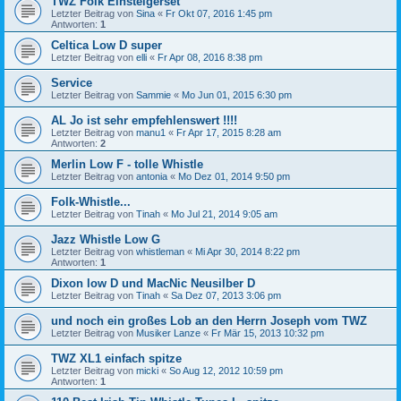
TWZ Folk Einsteigerset
Letzter Beitrag von
Sina
«
Fr Okt 07, 2016 1:45 pm
Antworten:
1
Celtica Low D super
Letzter Beitrag von
elli
«
Fr Apr 08, 2016 8:38 pm
Service
Letzter Beitrag von
Sammie
«
Mo Jun 01, 2015 6:30 pm
AL Jo ist sehr empfehlenswert !!!!
Letzter Beitrag von
manu1
«
Fr Apr 17, 2015 8:28 am
Antworten:
2
Merlin Low F - tolle Whistle
Letzter Beitrag von
antonia
«
Mo Dez 01, 2014 9:50 pm
Folk-Whistle...
Letzter Beitrag von
Tinah
«
Mo Jul 21, 2014 9:05 am
Jazz Whistle Low G
Letzter Beitrag von
whistleman
«
Mi Apr 30, 2014 8:22 pm
Antworten:
1
Dixon low D und MacNic Neusilber D
Letzter Beitrag von
Tinah
«
Sa Dez 07, 2013 3:06 pm
und noch ein großes Lob an den Herrn Joseph vom TWZ
Letzter Beitrag von
Musiker Lanze
«
Fr Mär 15, 2013 10:32 pm
TWZ XL1 einfach spitze
Letzter Beitrag von
micki
«
So Aug 12, 2012 10:59 pm
Antworten:
1