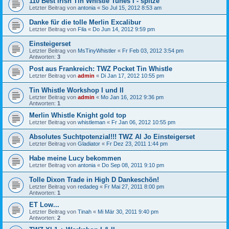
110 Best Irish Tin Whistle Tunes I - spitze
Letzter Beitrag von
antonia
«
So Jul 15, 2012 8:53 am
Danke für die tolle Merlin Excalibur
Letzter Beitrag von
Fila
«
Do Jun 14, 2012 9:59 pm
Einsteigerset
Letzter Beitrag von
MsTinyWhistler
«
Fr Feb 03, 2012 3:54 pm
Antworten:
3
Post aus Frankreich: TWZ Pocket Tin Whistle
Letzter Beitrag von
admin
«
Di Jan 17, 2012 10:55 pm
Tin Whistle Workshop I und II
Letzter Beitrag von
admin
«
Mo Jan 16, 2012 9:36 pm
Antworten:
1
Merlin Whistle Knight gold top
Letzter Beitrag von
whistleman
«
Fr Jan 06, 2012 10:55 pm
Absolutes Suchtpotenzial!!! TWZ Al Jo Einsteigerset
Letzter Beitrag von
Gladiator
«
Fr Dez 23, 2011 1:44 pm
Habe meine Lucy bekommen
Letzter Beitrag von
antonia
«
Do Sep 08, 2011 9:10 pm
Tolle Dixon Trade in High D Dankeschön!
Letzter Beitrag von
redadeg
«
Fr Mai 27, 2011 8:00 pm
Antworten:
1
ET Low...
Letzter Beitrag von
Tinah
«
Mi Mär 30, 2011 9:40 pm
Antworten:
2