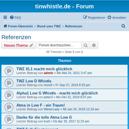
tinwhistle.de - Forum
FAQ
Registrieren
Anmelden
S
Foren-Übersicht
Rund ums TWZ
Referenzen
u
Referenzen
c
Suche
Erweiterte Suche
Neues Thema
h
49 Themen • Seite
1
von
1
e
Themen
TWZ XL1 macht mich glücklich
Letzter Beitrag von
admin
«
Mo Mai 24, 2021 3:47 pm
TWZ Low D Whistle
Letzter Beitrag von
moni3
«
Fr Sep 27, 2019 8:33 pm
Alpha1 Low G Whistle - macht mich glücklich
Letzter Beitrag von
peter3
«
Mo Okt 22, 2018 8:07 pm
Atma in Low F - ein Traum!
Letzter Beitrag von
WinterLady
«
Mi Jan 24, 2018 12:18 am
Danke für die tolle Atma Low G
Letzter Beitrag von
kurti
«
Do Apr 20, 2017 11:23 am