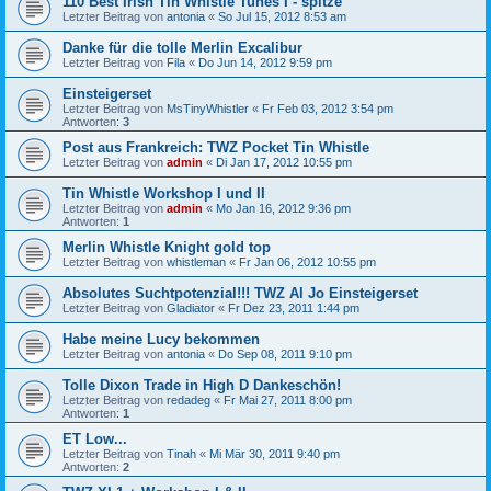
110 Best Irish Tin Whistle Tunes I - spitze
Letzter Beitrag von
antonia
«
So Jul 15, 2012 8:53 am
Danke für die tolle Merlin Excalibur
Letzter Beitrag von
Fila
«
Do Jun 14, 2012 9:59 pm
Einsteigerset
Letzter Beitrag von
MsTinyWhistler
«
Fr Feb 03, 2012 3:54 pm
Antworten:
3
Post aus Frankreich: TWZ Pocket Tin Whistle
Letzter Beitrag von
admin
«
Di Jan 17, 2012 10:55 pm
Tin Whistle Workshop I und II
Letzter Beitrag von
admin
«
Mo Jan 16, 2012 9:36 pm
Antworten:
1
Merlin Whistle Knight gold top
Letzter Beitrag von
whistleman
«
Fr Jan 06, 2012 10:55 pm
Absolutes Suchtpotenzial!!! TWZ Al Jo Einsteigerset
Letzter Beitrag von
Gladiator
«
Fr Dez 23, 2011 1:44 pm
Habe meine Lucy bekommen
Letzter Beitrag von
antonia
«
Do Sep 08, 2011 9:10 pm
Tolle Dixon Trade in High D Dankeschön!
Letzter Beitrag von
redadeg
«
Fr Mai 27, 2011 8:00 pm
Antworten:
1
ET Low...
Letzter Beitrag von
Tinah
«
Mi Mär 30, 2011 9:40 pm
Antworten:
2