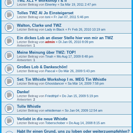
TWZ XL1 + Workshop I & II
Letzter Beitrag von
Einerley
«
Sa Mär 19, 2011 2:47 pm
Tolles TWZ Al Jo Einsteigerset
Letzter Beitrag von
toni
«
Fr Jan 07, 2011 5:46 pm
Walton, Clarke und TWZ
Letzter Beitrag von
Lady in Black
«
Fr Feb 26, 2010 10:19 am
Ein dickes Lob an dieser Stelle hier von mir an TWZ
Letzter Beitrag von
admin
«
Di Jan 05, 2010 8:09 pm
Antworten:
1
Meine Meinung über TWZ: TOP!
Letzter Beitrag von
Tinah
«
Mo Aug 17, 2009 8:48 pm
Antworten:
1
Großes Lob & Dankeschön!
Letzter Beitrag von
Pascal
«
Do Mär 26, 2009 5:43 pm
Set: Tin Whistle Workshop I m. MEG Tin Whistle
Letzter Beitrag von
Ghostdancer
«
Sa Mär 14, 2009 7:58 pm
Danke!
Letzter Beitrag von
Friedthjof
«
Do Jan 15, 2009 5:19 pm
Antworten:
2
Tolle Whistle
Letzter Beitrag von
whistleman
«
So Jan 04, 2009 12:54 am
Verliebt in die neue Whistle
Letzter Beitrag von
Toberschober
«
Do Aug 14, 2008 8:15 am
Habt Ihr einen Grund, uns zu loben oder weiterzuempfehlen?