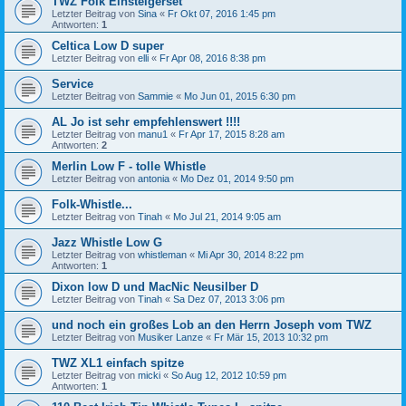
TWZ Folk Einsteigerset
Letzter Beitrag von
Sina
«
Fr Okt 07, 2016 1:45 pm
Antworten:
1
Celtica Low D super
Letzter Beitrag von
elli
«
Fr Apr 08, 2016 8:38 pm
Service
Letzter Beitrag von
Sammie
«
Mo Jun 01, 2015 6:30 pm
AL Jo ist sehr empfehlenswert !!!!
Letzter Beitrag von
manu1
«
Fr Apr 17, 2015 8:28 am
Antworten:
2
Merlin Low F - tolle Whistle
Letzter Beitrag von
antonia
«
Mo Dez 01, 2014 9:50 pm
Folk-Whistle...
Letzter Beitrag von
Tinah
«
Mo Jul 21, 2014 9:05 am
Jazz Whistle Low G
Letzter Beitrag von
whistleman
«
Mi Apr 30, 2014 8:22 pm
Antworten:
1
Dixon low D und MacNic Neusilber D
Letzter Beitrag von
Tinah
«
Sa Dez 07, 2013 3:06 pm
und noch ein großes Lob an den Herrn Joseph vom TWZ
Letzter Beitrag von
Musiker Lanze
«
Fr Mär 15, 2013 10:32 pm
TWZ XL1 einfach spitze
Letzter Beitrag von
micki
«
So Aug 12, 2012 10:59 pm
Antworten:
1