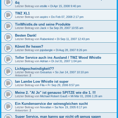
&q
Letzter Beitrag von
etsille
«
Di Apr 15, 2008 9:40 pm
TWZ XL1
Letzter Beitrag von
aspiro
«
Do Feb 07, 2008 2:17 pm
TinWhistle.de und seine Produkte
Letzter Beitrag von
Jack
«
Sa Sep 29, 2007 10:55 am
Besten Dank!
Letzter Beitrag von
Rabenkind
«
Di Sep 11, 2007 12:43 pm
Könnt Ihr hexen?
Letzter Beitrag von
jojodangle
«
Di Aug 28, 2007 8:26 pm
Toller Service auch ins Ausland / TWZ Wood Whistle
Letzter Beitrag von
Adrian
«
Di Jul 31, 2007 1:04 pm
Lichtgeschwindigkeit??
Letzter Beitrag von
Gesarius
«
So Jan 14, 2007 10:10 pm
Antworten:
2
Ian Lambe Low Whistle ist super
Letzter Beitrag von
Fila
«
Fr Sep 29, 2006 8:57 pm
Meine 2. "Al Jo" ist genauso SPITZE wie die 1. !!!
Letzter Beitrag von
Michael Robert Gauß
«
Mi Mär 01, 2006 1:26 am
Ein Kundenservice der seinesgleichen sucht
Letzter Beitrag von
Novatlan
«
Sa Nov 19, 2005 8:17 pm
Antworten:
2
Super Service, man kanns gar nicht oft genug sagen