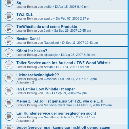
&q
Letzter Beitrag von
etsille
«
Di Apr 15, 2008 9:40 pm
TWZ XL1
Letzter Beitrag von
aspiro
«
Do Feb 07, 2008 2:17 pm
TinWhistle.de und seine Produkte
Letzter Beitrag von
Jack
«
Sa Sep 29, 2007 10:55 am
Besten Dank!
Letzter Beitrag von
Rabenkind
«
Di Sep 11, 2007 12:43 pm
Könnt Ihr hexen?
Letzter Beitrag von
jojodangle
«
Di Aug 28, 2007 8:26 pm
Toller Service auch ins Ausland / TWZ Wood Whistle
Letzter Beitrag von
Adrian
«
Di Jul 31, 2007 1:04 pm
Lichtgeschwindigkeit??
Letzter Beitrag von
Gesarius
«
So Jan 14, 2007 10:10 pm
Antworten:
2
Ian Lambe Low Whistle ist super
Letzter Beitrag von
Fila
«
Fr Sep 29, 2006 8:57 pm
Meine 2. "Al Jo" ist genauso SPITZE wie die 1. !!!
Letzter Beitrag von
Michael Robert Gauß
«
Mi Mär 01, 2006 1:26 am
Ein Kundenservice der seinesgleichen sucht
Letzter Beitrag von
Novatlan
«
Sa Nov 19, 2005 8:17 pm
Antworten:
2
Super Service, man kanns gar nicht oft genug sagen