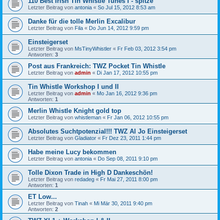
110 Best Irish Tin Whistle Tunes I - spitze
Letzter Beitrag von
antonia
«
So Jul 15, 2012 8:53 am
Danke für die tolle Merlin Excalibur
Letzter Beitrag von
Fila
«
Do Jun 14, 2012 9:59 pm
Einsteigerset
Letzter Beitrag von
MsTinyWhistler
«
Fr Feb 03, 2012 3:54 pm
Antworten:
3
Post aus Frankreich: TWZ Pocket Tin Whistle
Letzter Beitrag von
admin
«
Di Jan 17, 2012 10:55 pm
Tin Whistle Workshop I und II
Letzter Beitrag von
admin
«
Mo Jan 16, 2012 9:36 pm
Antworten:
1
Merlin Whistle Knight gold top
Letzter Beitrag von
whistleman
«
Fr Jan 06, 2012 10:55 pm
Absolutes Suchtpotenzial!!! TWZ Al Jo Einsteigerset
Letzter Beitrag von
Gladiator
«
Fr Dez 23, 2011 1:44 pm
Habe meine Lucy bekommen
Letzter Beitrag von
antonia
«
Do Sep 08, 2011 9:10 pm
Tolle Dixon Trade in High D Dankeschön!
Letzter Beitrag von
redadeg
«
Fr Mai 27, 2011 8:00 pm
Antworten:
1
ET Low...
Letzter Beitrag von
Tinah
«
Mi Mär 30, 2011 9:40 pm
Antworten:
2