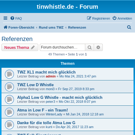
tinwhistle.de - Forum
FAQ
Registrieren
Anmelden
S
Foren-Übersicht
Rund ums TWZ
Referenzen
u
Referenzen
c
Suche
Erweiterte Suche
Neues Thema
h
49 Themen • Seite
1
von
1
e
Themen
TWZ XL1 macht mich glücklich
Letzter Beitrag von
admin
«
Mo Mai 24, 2021 3:47 pm
TWZ Low D Whistle
Letzter Beitrag von
moni3
«
Fr Sep 27, 2019 8:33 pm
Alpha1 Low G Whistle - macht mich glücklich
Letzter Beitrag von
peter3
«
Mo Okt 22, 2018 8:07 pm
Atma in Low F - ein Traum!
Letzter Beitrag von
WinterLady
«
Mi Jan 24, 2018 12:18 am
Danke für die tolle Atma Low G
Letzter Beitrag von
kurti
«
Do Apr 20, 2017 11:23 am