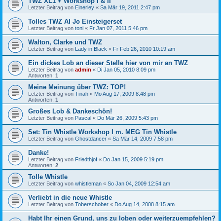
TWZ XL1 + Workshop I & II
Letzter Beitrag von
Einerley
«
Sa Mär 19, 2011 2:47 pm
Tolles TWZ Al Jo Einsteigerset
Letzter Beitrag von
toni
«
Fr Jan 07, 2011 5:46 pm
Walton, Clarke und TWZ
Letzter Beitrag von
Lady in Black
«
Fr Feb 26, 2010 10:19 am
Ein dickes Lob an dieser Stelle hier von mir an TWZ
Letzter Beitrag von
admin
«
Di Jan 05, 2010 8:09 pm
Antworten:
1
Meine Meinung über TWZ: TOP!
Letzter Beitrag von
Tinah
«
Mo Aug 17, 2009 8:48 pm
Antworten:
1
Großes Lob & Dankeschön!
Letzter Beitrag von
Pascal
«
Do Mär 26, 2009 5:43 pm
Set: Tin Whistle Workshop I m. MEG Tin Whistle
Letzter Beitrag von
Ghostdancer
«
Sa Mär 14, 2009 7:58 pm
Danke!
Letzter Beitrag von
Friedthjof
«
Do Jan 15, 2009 5:19 pm
Antworten:
2
Tolle Whistle
Letzter Beitrag von
whistleman
«
So Jan 04, 2009 12:54 am
Verliebt in die neue Whistle
Letzter Beitrag von
Toberschober
«
Do Aug 14, 2008 8:15 am
Habt Ihr einen Grund, uns zu loben oder weiterzuempfehlen?