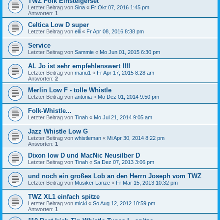
TWZ Folk Einsteigerset
Letzter Beitrag von
Sina
«
Fr Okt 07, 2016 1:45 pm
Antworten:
1
Celtica Low D super
Letzter Beitrag von
elli
«
Fr Apr 08, 2016 8:38 pm
Service
Letzter Beitrag von
Sammie
«
Mo Jun 01, 2015 6:30 pm
AL Jo ist sehr empfehlenswert !!!!
Letzter Beitrag von
manu1
«
Fr Apr 17, 2015 8:28 am
Antworten:
2
Merlin Low F - tolle Whistle
Letzter Beitrag von
antonia
«
Mo Dez 01, 2014 9:50 pm
Folk-Whistle...
Letzter Beitrag von
Tinah
«
Mo Jul 21, 2014 9:05 am
Jazz Whistle Low G
Letzter Beitrag von
whistleman
«
Mi Apr 30, 2014 8:22 pm
Antworten:
1
Dixon low D und MacNic Neusilber D
Letzter Beitrag von
Tinah
«
Sa Dez 07, 2013 3:06 pm
und noch ein großes Lob an den Herrn Joseph vom TWZ
Letzter Beitrag von
Musiker Lanze
«
Fr Mär 15, 2013 10:32 pm
TWZ XL1 einfach spitze
Letzter Beitrag von
micki
«
So Aug 12, 2012 10:59 pm
Antworten:
1