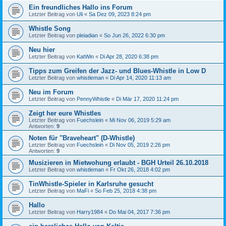
Ein freundliches Hallo ins Forum
Letzter Beitrag von
Uli
«
Sa Dez 09, 2023 8:24 pm
Whistle Song
Letzter Beitrag von
pleiadian
«
So Jun 26, 2022 6:30 pm
Neu hier
Letzter Beitrag von
KatWin
«
Di Apr 28, 2020 6:38 pm
Tipps zum Greifen der Jazz- und Blues-Whistle in Low D
Letzter Beitrag von
whistleman
«
Di Apr 14, 2020 11:13 am
Neu im Forum
Letzter Beitrag von
PennyWhistle
«
Di Mär 17, 2020 11:24 pm
Zeigt her eure Whistles
Letzter Beitrag von
Fuechslein
«
Mi Nov 06, 2019 5:29 am
Antworten:
9
Noten für "Braveheart" (D-Whistle)
Letzter Beitrag von
Fuechslein
«
Di Nov 05, 2019 2:26 pm
Antworten:
9
Musizieren in Mietwohung erlaubt - BGH Urteil 26.10.2018
Letzter Beitrag von
whistleman
«
Fr Okt 26, 2018 4:02 pm
TinWhistle-Spieler in Karlsruhe gesucht
Letzter Beitrag von
MaFi
«
So Feb 25, 2018 4:38 pm
Hallo
Letzter Beitrag von
Harry1984
«
Do Mai 04, 2017 7:36 pm