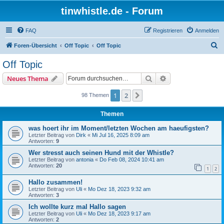
tinwhistle.de - Forum
FAQ
Registrieren
Anmelden
S
Foren-Übersicht
Off Topic
Off Topic
u
Off Topic
c
Suche
Erweiterte Suche
Neues Thema
h
e
1
2
Nächste
98 Themen
Themen
was hoert ihr im Moment/letzten Wochen am haeufigsten?
Letzter Beitrag von
Dirk
«
Mi Jul 16, 2025 8:09 am
Antworten:
9
Wer stresst auch seinen Hund mit der Whistle?
Letzter Beitrag von
antonia
«
Do Feb 08, 2024 10:41 am
Antworten:
20
1
2
Hallo zusammen!
Letzter Beitrag von
Uli
«
Mo Dez 18, 2023 9:32 am
Antworten:
3
Ich wollte kurz mal Hallo sagen
Letzter Beitrag von
Uli
«
Mo Dez 18, 2023 9:17 am
Antworten:
2