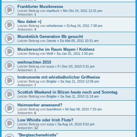
Frankfurter Musikmesse
Letzter Beitrag von
marfisch
«
Mo Okt 24, 2011 12:31 pm
Antworten:
1
Neu dabei =)
Letzter Beitrag von
whistleman
«
Di Aug 16, 2011 7:38 pm
Antworten:
4
Mundstück Generation Bb gesucht
Letzter Beitrag von
Jannis
«
Do Mai 05, 2011 10:31 am
Musikersuche im Raum Mayen / Koblenz
Letzter Beitrag von
Wolf
«
Sa Jan 01, 2011 1:50 pm
weihnachten 2010
Letzter Beitrag von
susa
«
Fr Dez 03, 2010 5:31 pm
Antworten:
1
Instrumente mit whistleähnlicher Griffweise
Letzter Beitrag von
Brigitte
«
Sa Sep 11, 2010 12:06 pm
Antworten:
7
Scottish Weekend in Bilzen heute noch und Sonntag
Letzter Beitrag von
Brigitte
«
Sa Sep 11, 2010 11:18 am
Heimwerker anwesend?
Letzter Beitrag von
buenlimon
«
Mi Sep 08, 2010 7:33 am
Antworten:
6
Low Whistle oder Irish Flute?
Letzter Beitrag von
susa
«
Sa Aug 14, 2010 9:52 pm
Antworten:
12
"Bergtaschenwhistle"