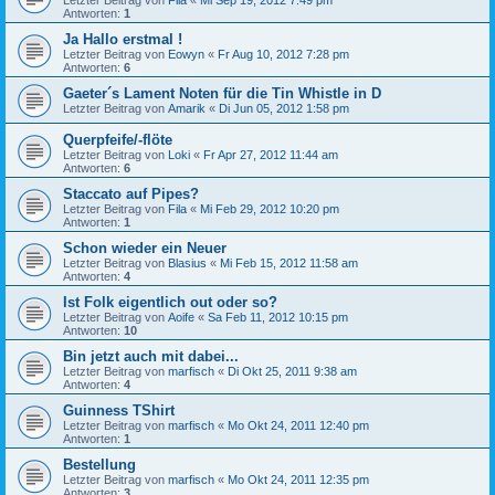
Antworten:
1
Ja Hallo erstmal !
Letzter Beitrag von
Eowyn
«
Fr Aug 10, 2012 7:28 pm
Antworten:
6
Gaeter´s Lament Noten für die Tin Whistle in D
Letzter Beitrag von
Amarik
«
Di Jun 05, 2012 1:58 pm
Querpfeife/-flöte
Letzter Beitrag von
Loki
«
Fr Apr 27, 2012 11:44 am
Antworten:
6
Staccato auf Pipes?
Letzter Beitrag von
Fila
«
Mi Feb 29, 2012 10:20 pm
Antworten:
1
Schon wieder ein Neuer
Letzter Beitrag von
Blasius
«
Mi Feb 15, 2012 11:58 am
Antworten:
4
Ist Folk eigentlich out oder so?
Letzter Beitrag von
Aoife
«
Sa Feb 11, 2012 10:15 pm
Antworten:
10
Bin jetzt auch mit dabei...
Letzter Beitrag von
marfisch
«
Di Okt 25, 2011 9:38 am
Antworten:
4
Guinness TShirt
Letzter Beitrag von
marfisch
«
Mo Okt 24, 2011 12:40 pm
Antworten:
1
Bestellung
Letzter Beitrag von
marfisch
«
Mo Okt 24, 2011 12:35 pm
Antworten:
3