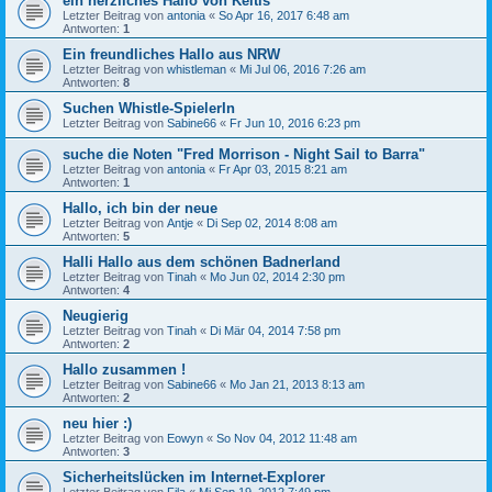
ein herzliches Hallo von Keltis
Letzter Beitrag von
antonia
«
So Apr 16, 2017 6:48 am
Antworten:
1
Ein freundliches Hallo aus NRW
Letzter Beitrag von
whistleman
«
Mi Jul 06, 2016 7:26 am
Antworten:
8
Suchen Whistle-SpielerIn
Letzter Beitrag von
Sabine66
«
Fr Jun 10, 2016 6:23 pm
suche die Noten "Fred Morrison - Night Sail to Barra"
Letzter Beitrag von
antonia
«
Fr Apr 03, 2015 8:21 am
Antworten:
1
Hallo, ich bin der neue
Letzter Beitrag von
Antje
«
Di Sep 02, 2014 8:08 am
Antworten:
5
Halli Hallo aus dem schönen Badnerland
Letzter Beitrag von
Tinah
«
Mo Jun 02, 2014 2:30 pm
Antworten:
4
Neugierig
Letzter Beitrag von
Tinah
«
Di Mär 04, 2014 7:58 pm
Antworten:
2
Hallo zusammen !
Letzter Beitrag von
Sabine66
«
Mo Jan 21, 2013 8:13 am
Antworten:
2
neu hier :)
Letzter Beitrag von
Eowyn
«
So Nov 04, 2012 11:48 am
Antworten:
3
Sicherheitslücken im Internet-Explorer
Letzter Beitrag von
Fila
«
Mi Sep 19, 2012 7:49 pm