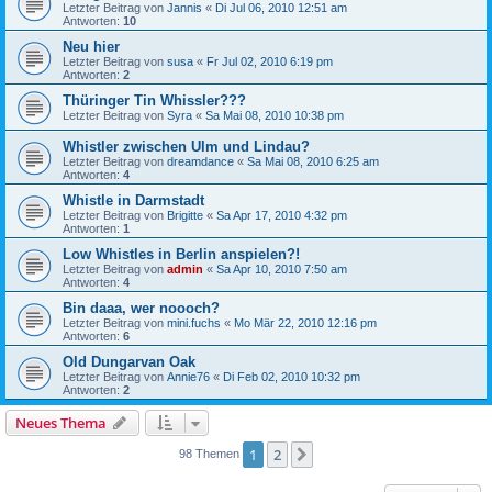
Letzter Beitrag von
Jannis
«
Di Jul 06, 2010 12:51 am
Antworten:
10
Neu hier
Letzter Beitrag von
susa
«
Fr Jul 02, 2010 6:19 pm
Antworten:
2
Thüringer Tin Whissler???
Letzter Beitrag von
Syra
«
Sa Mai 08, 2010 10:38 pm
Whistler zwischen Ulm und Lindau?
Letzter Beitrag von
dreamdance
«
Sa Mai 08, 2010 6:25 am
Antworten:
4
Whistle in Darmstadt
Letzter Beitrag von
Brigitte
«
Sa Apr 17, 2010 4:32 pm
Antworten:
1
Low Whistles in Berlin anspielen?!
Letzter Beitrag von
admin
«
Sa Apr 10, 2010 7:50 am
Antworten:
4
Bin daaa, wer noooch?
Letzter Beitrag von
mini.fuchs
«
Mo Mär 22, 2010 12:16 pm
Antworten:
6
Old Dungarvan Oak
Letzter Beitrag von
Annie76
«
Di Feb 02, 2010 10:32 pm
Antworten:
2
Neues Thema
1
2
Nächste
98 Themen