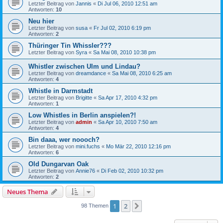
Letzter Beitrag von
Jannis
«
Di Jul 06, 2010 12:51 am
Antworten:
10
Neu hier
Letzter Beitrag von
susa
«
Fr Jul 02, 2010 6:19 pm
Antworten:
2
Thüringer Tin Whissler???
Letzter Beitrag von
Syra
«
Sa Mai 08, 2010 10:38 pm
Whistler zwischen Ulm und Lindau?
Letzter Beitrag von
dreamdance
«
Sa Mai 08, 2010 6:25 am
Antworten:
4
Whistle in Darmstadt
Letzter Beitrag von
Brigitte
«
Sa Apr 17, 2010 4:32 pm
Antworten:
1
Low Whistles in Berlin anspielen?!
Letzter Beitrag von
admin
«
Sa Apr 10, 2010 7:50 am
Antworten:
4
Bin daaa, wer noooch?
Letzter Beitrag von
mini.fuchs
«
Mo Mär 22, 2010 12:16 pm
Antworten:
6
Old Dungarvan Oak
Letzter Beitrag von
Annie76
«
Di Feb 02, 2010 10:32 pm
Antworten:
2
Neues Thema
1
2
Nächste
98 Themen