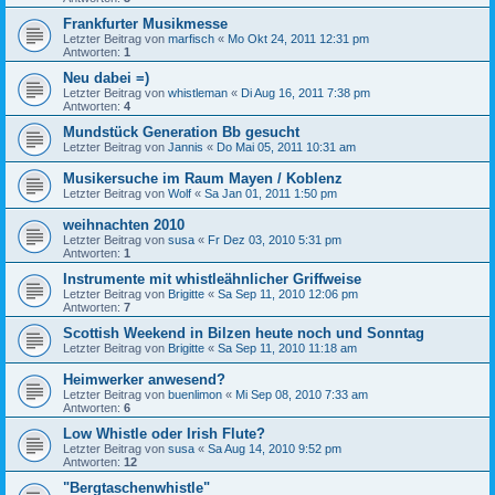
Frankfurter Musikmesse
Letzter Beitrag von
marfisch
«
Mo Okt 24, 2011 12:31 pm
Antworten:
1
Neu dabei =)
Letzter Beitrag von
whistleman
«
Di Aug 16, 2011 7:38 pm
Antworten:
4
Mundstück Generation Bb gesucht
Letzter Beitrag von
Jannis
«
Do Mai 05, 2011 10:31 am
Musikersuche im Raum Mayen / Koblenz
Letzter Beitrag von
Wolf
«
Sa Jan 01, 2011 1:50 pm
weihnachten 2010
Letzter Beitrag von
susa
«
Fr Dez 03, 2010 5:31 pm
Antworten:
1
Instrumente mit whistleähnlicher Griffweise
Letzter Beitrag von
Brigitte
«
Sa Sep 11, 2010 12:06 pm
Antworten:
7
Scottish Weekend in Bilzen heute noch und Sonntag
Letzter Beitrag von
Brigitte
«
Sa Sep 11, 2010 11:18 am
Heimwerker anwesend?
Letzter Beitrag von
buenlimon
«
Mi Sep 08, 2010 7:33 am
Antworten:
6
Low Whistle oder Irish Flute?
Letzter Beitrag von
susa
«
Sa Aug 14, 2010 9:52 pm
Antworten:
12
"Bergtaschenwhistle"