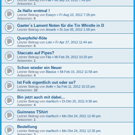
Antworten:
1
Ja Hallo erstmal !
Letzter Beitrag von
Eowyn
«
Fr Aug 10, 2012 7:28 pm
Antworten:
6
Gaeter´s Lament Noten für die Tin Whistle in D
Letzter Beitrag von
Amarik
«
Di Jun 05, 2012 1:58 pm
Querpfeife/-flöte
Letzter Beitrag von
Loki
«
Fr Apr 27, 2012 11:44 am
Antworten:
6
Staccato auf Pipes?
Letzter Beitrag von
Fila
«
Mi Feb 29, 2012 10:20 pm
Antworten:
1
Schon wieder ein Neuer
Letzter Beitrag von
Blasius
«
Mi Feb 15, 2012 11:58 am
Antworten:
4
Ist Folk eigentlich out oder so?
Letzter Beitrag von
Aoife
«
Sa Feb 11, 2012 10:15 pm
Antworten:
10
Bin jetzt auch mit dabei...
Letzter Beitrag von
marfisch
«
Di Okt 25, 2011 9:38 am
Antworten:
4
Guinness TShirt
Letzter Beitrag von
marfisch
«
Mo Okt 24, 2011 12:40 pm
Antworten:
1
Bestellung
Letzter Beitrag von
marfisch
«
Mo Okt 24, 2011 12:35 pm
Antworten:
3