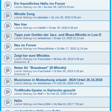
Ein freundliches Hallo ins Forum
Letzter Beitrag von
Uli
«
Sa Dez 09, 2023 8:24 pm
Whistle Song
Letzter Beitrag von
pleiadian
«
So Jun 26, 2022 6:30 pm
Neu hier
Letzter Beitrag von
KatWin
«
Di Apr 28, 2020 6:38 pm
Tipps zum Greifen der Jazz- und Blues-Whistle in Low D
Letzter Beitrag von
whistleman
«
Di Apr 14, 2020 11:13 am
Neu im Forum
Letzter Beitrag von
PennyWhistle
«
Di Mär 17, 2020 11:24 pm
Zeigt her eure Whistles
Letzter Beitrag von
Fuechslein
«
Mi Nov 06, 2019 5:29 am
Antworten:
9
Noten für "Braveheart" (D-Whistle)
Letzter Beitrag von
Fuechslein
«
Di Nov 05, 2019 2:26 pm
Antworten:
9
Musizieren in Mietwohung erlaubt - BGH Urteil 26.10.2018
Letzter Beitrag von
whistleman
«
Fr Okt 26, 2018 4:02 pm
TinWhistle-Spieler in Karlsruhe gesucht
Letzter Beitrag von
MaFi
«
So Feb 25, 2018 4:38 pm
Hallo
Letzter Beitrag von
Harry1984
«
Do Mai 04, 2017 7:36 pm