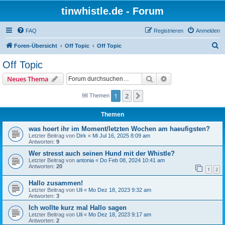
tinwhistle.de - Forum
FAQ
Registrieren
Anmelden
S
Foren-Übersicht
Off Topic
Off Topic
u
Off Topic
c
Suche
Erweiterte Suche
Neues Thema
h
e
1
2
Nächste
98 Themen
Themen
was hoert ihr im Moment/letzten Wochen am haeufigsten?
Letzter Beitrag von
Dirk
«
Mi Jul 16, 2025 8:09 am
Antworten:
9
Wer stresst auch seinen Hund mit der Whistle?
Letzter Beitrag von
antonia
«
Do Feb 08, 2024 10:41 am
Antworten:
20
1
2
Hallo zusammen!
Letzter Beitrag von
Uli
«
Mo Dez 18, 2023 9:32 am
Antworten:
3
Ich wollte kurz mal Hallo sagen
Letzter Beitrag von
Uli
«
Mo Dez 18, 2023 9:17 am
Antworten:
2