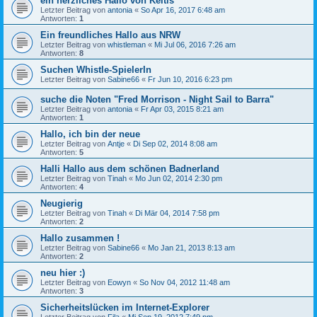
ein herzliches Hallo von Keltis
Letzter Beitrag von
antonia
«
So Apr 16, 2017 6:48 am
Antworten:
1
Ein freundliches Hallo aus NRW
Letzter Beitrag von
whistleman
«
Mi Jul 06, 2016 7:26 am
Antworten:
8
Suchen Whistle-SpielerIn
Letzter Beitrag von
Sabine66
«
Fr Jun 10, 2016 6:23 pm
suche die Noten "Fred Morrison - Night Sail to Barra"
Letzter Beitrag von
antonia
«
Fr Apr 03, 2015 8:21 am
Antworten:
1
Hallo, ich bin der neue
Letzter Beitrag von
Antje
«
Di Sep 02, 2014 8:08 am
Antworten:
5
Halli Hallo aus dem schönen Badnerland
Letzter Beitrag von
Tinah
«
Mo Jun 02, 2014 2:30 pm
Antworten:
4
Neugierig
Letzter Beitrag von
Tinah
«
Di Mär 04, 2014 7:58 pm
Antworten:
2
Hallo zusammen !
Letzter Beitrag von
Sabine66
«
Mo Jan 21, 2013 8:13 am
Antworten:
2
neu hier :)
Letzter Beitrag von
Eowyn
«
So Nov 04, 2012 11:48 am
Antworten:
3
Sicherheitslücken im Internet-Explorer
Letzter Beitrag von
Fila
«
Mi Sep 19, 2012 7:49 pm