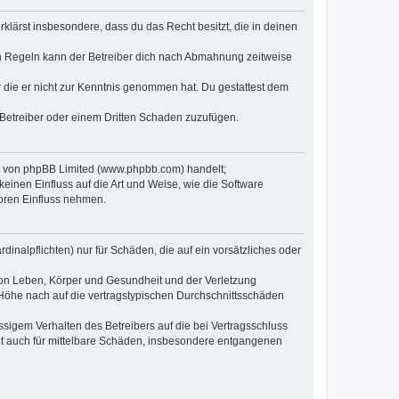
erklärst insbesondere, dass du das Recht besitzt, die in deinen
n Regeln kann der Betreiber dich nach Abmahnung zeitweise
er die er nicht zur Kenntnis genommen hat. Du gestattest dem
 Betreiber oder einem Dritten Schaden zuzufügen.
re von phpBB Limited (www.phpbb.com) handelt;
inen Einfluss auf die Art und Weise, wie die Software
oren Einfluss nehmen.
inalpflichten) nur für Schäden, die auf ein vorsätzliches oder
von Leben, Körper und Gesundheit und der Verletzung
r Höhe nach auf die vertragstypischen Durchschnittsschäden
sigem Verhalten des Betreibers auf die bei Vertragsschluss
lt auch für mittelbare Schäden, insbesondere entgangenen