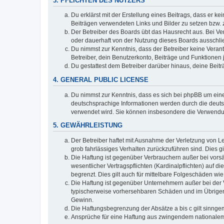
3. PFLICHTEN DES NUTZERS
Du erklärst mit der Erstellung eines Beitrags, dass er ke
Beiträgen verwendeten Links und Bilder zu setzen bzw.
Der Betreiber des Boards übt das Hausrecht aus. Bei V
oder dauerhaft von der Nutzung dieses Boards ausschlie
Du nimmst zur Kenntnis, dass der Betreiber keine Verantw
Betreiber, dein Benutzerkonto, Beiträge und Funktionen 
Du gestattest dem Betreiber darüber hinaus, deine Beit
4. GENERAL PUBLIC LICENSE
Du nimmst zur Kenntnis, dass es sich bei phpBB um eine
deutschsprachige Informationen werden durch die deuts
verwendet wird. Sie können insbesondere die Verwendun
5. GEWÄHRLEISTUNG
Der Betreiber haftet mit Ausnahme der Verletzung von Le
grob fahrlässiges Verhalten zurückzuführen sind. Dies 
Die Haftung ist gegenüber Verbrauchern außer bei vors
wesentlicher Vertragspflichten (Kardinalpflichten) auf
begrenzt. Dies gilt auch für mittelbare Folgeschäden 
Die Haftung ist gegenüber Unternehmern außer bei der V
typischerweise vorhersehbaren Schäden und im Übrigen 
Gewinn.
Die Haftungsbegrenzung der Absätze a bis c gilt sinnge
Ansprüche für eine Haftung aus zwingendem nationalem