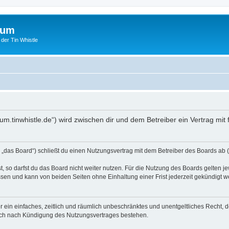
rum
 der Tin Whistle
forum.tinwhistle.de“) wird zwischen dir und dem Betreiber ein Vertrag 
n „das Board“) schließt du einen Nutzungsvertrag mit dem Betreiber des Boards ab (
 so darfst du das Board nicht weiter nutzen. Für die Nutzung des Boards gelten jew
sen und kann von beiden Seiten ohne Einhaltung einer Frist jederzeit gekündigt w
ber ein einfaches, zeitlich und räumlich unbeschränktes und unentgeltliches Recht
auch nach Kündigung des Nutzungsvertrages bestehen.