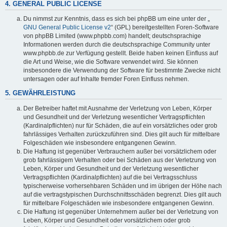
4. GENERAL PUBLIC LICENSE
Du nimmst zur Kenntnis, dass es sich bei phpBB um eine unter der „
GNU General Public License v2
“ (GPL) bereitgestellten Foren-Software
von phpBB Limited (www.phpbb.com) handelt; deutschsprachige
Informationen werden durch die deutschsprachige Community unter
www.phpbb.de zur Verfügung gestellt. Beide haben keinen Einfluss auf
die Art und Weise, wie die Software verwendet wird. Sie können
insbesondere die Verwendung der Software für bestimmte Zwecke nicht
untersagen oder auf Inhalte fremder Foren Einfluss nehmen.
5. GEWÄHRLEISTUNG
Der Betreiber haftet mit Ausnahme der Verletzung von Leben, Körper
und Gesundheit und der Verletzung wesentlicher Vertragspflichten
(Kardinalpflichten) nur für Schäden, die auf ein vorsätzliches oder grob
fahrlässiges Verhalten zurückzuführen sind. Dies gilt auch für mittelbare
Folgeschäden wie insbesondere entgangenen Gewinn.
Die Haftung ist gegenüber Verbrauchern außer bei vorsätzlichem oder
grob fahrlässigem Verhalten oder bei Schäden aus der Verletzung von
Leben, Körper und Gesundheit und der Verletzung wesentlicher
Vertragspflichten (Kardinalpflichten) auf die bei Vertragsschluss
typischerweise vorhersehbaren Schäden und im übrigen der Höhe nach
auf die vertragstypischen Durchschnittsschäden begrenzt. Dies gilt auch
für mittelbare Folgeschäden wie insbesondere entgangenen Gewinn.
Die Haftung ist gegenüber Unternehmern außer bei der Verletzung von
Leben, Körper und Gesundheit oder vorsätzlichem oder grob