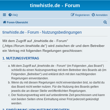
tinwhistle.de - Forum
FAQ
Registrieren
Anmelden
S
Foren-Übersicht
u
tinwhistle.de - Forum - Nutzungsbedingungen
c
h
Mit dem Zugriff auf „tinwhistle.de - Forum“
(„https://forum.tinwhistle.de“) wird zwischen dir und dem Betreiber
e
ein Vertrag mit folgenden Regelungen geschlossen:
1. NUTZUNGSVERTRAG
Mit dem Zugriff auf „tinwhistle.de - Forum“ (im Folgenden „das Board“)
schließt du einen Nutzungsvertrag mit dem Betreiber des Boards ab (im
Folgenden „Betreiber“) und erklärst dich mit den nachfolgenden
Regelungen einverstanden.
Wenn du mit diesen Regelungen nicht einverstanden bist, so darfst du
das Board nicht weiter nutzen. Für die Nutzung des Boards gelten
jeweils die an dieser Stelle veröffentlichten Regelungen.
Der Nutzungsvertrag wird auf unbestimmte Zeit geschlossen und kann
von beiden Seiten ohne Einhaltung einer Frist jederzeit gekündigt
werden.