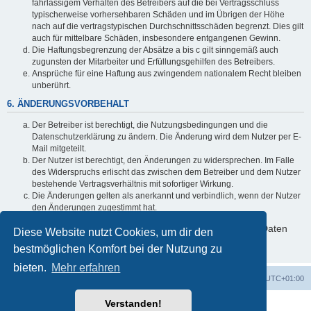
fahrlässigem Verhalten des Betreibers auf die bei Vertragsschluss
typischerweise vorhersehbaren Schäden und im Übrigen der Höhe
nach auf die vertragstypischen Durchschnittsschäden begrenzt. Dies gilt
auch für mittelbare Schäden, insbesondere entgangenen Gewinn.
Die Haftungsbegrenzung der Absätze a bis c gilt sinngemäß auch
zugunsten der Mitarbeiter und Erfüllungsgehilfen des Betreibers.
Ansprüche für eine Haftung aus zwingendem nationalem Recht bleiben
unberührt.
6. ÄNDERUNGSVORBEHALT
Der Betreiber ist berechtigt, die Nutzungsbedingungen und die
Datenschutzerklärung zu ändern. Die Änderung wird dem Nutzer per E-
Mail mitgeteilt.
Der Nutzer ist berechtigt, den Änderungen zu widersprechen. Im Falle
des Widerspruchs erlischt das zwischen dem Betreiber und dem Nutzer
bestehende Vertragsverhältnis mit sofortiger Wirkung.
Die Änderungen gelten als anerkannt und verbindlich, wenn der Nutzer
den Änderungen zugestimmt hat.
Informationen über den Umgang mit deinen persönlichen Daten
Diese Website nutzt Cookies, um dir den
sind in der Datenschutzerklärung enthalten.
bestmöglichen Komfort bei der Nutzung zu
bieten.
Mehr erfahren
Foren-Übersicht
Alle Cookies löschen
Alle Zeiten sind
UTC+01:00
Verstanden!
Powered by
phpBB
® Forum Software © phpBB Limited