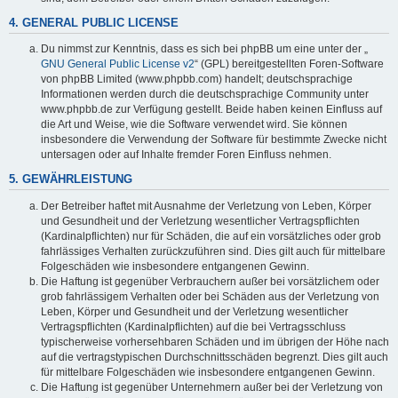
4. GENERAL PUBLIC LICENSE
Du nimmst zur Kenntnis, dass es sich bei phpBB um eine unter der „
GNU General Public License v2
“ (GPL) bereitgestellten Foren-Software
von phpBB Limited (www.phpbb.com) handelt; deutschsprachige
Informationen werden durch die deutschsprachige Community unter
www.phpbb.de zur Verfügung gestellt. Beide haben keinen Einfluss auf
die Art und Weise, wie die Software verwendet wird. Sie können
insbesondere die Verwendung der Software für bestimmte Zwecke nicht
untersagen oder auf Inhalte fremder Foren Einfluss nehmen.
5. GEWÄHRLEISTUNG
Der Betreiber haftet mit Ausnahme der Verletzung von Leben, Körper
und Gesundheit und der Verletzung wesentlicher Vertragspflichten
(Kardinalpflichten) nur für Schäden, die auf ein vorsätzliches oder grob
fahrlässiges Verhalten zurückzuführen sind. Dies gilt auch für mittelbare
Folgeschäden wie insbesondere entgangenen Gewinn.
Die Haftung ist gegenüber Verbrauchern außer bei vorsätzlichem oder
grob fahrlässigem Verhalten oder bei Schäden aus der Verletzung von
Leben, Körper und Gesundheit und der Verletzung wesentlicher
Vertragspflichten (Kardinalpflichten) auf die bei Vertragsschluss
typischerweise vorhersehbaren Schäden und im übrigen der Höhe nach
auf die vertragstypischen Durchschnittsschäden begrenzt. Dies gilt auch
für mittelbare Folgeschäden wie insbesondere entgangenen Gewinn.
Die Haftung ist gegenüber Unternehmern außer bei der Verletzung von