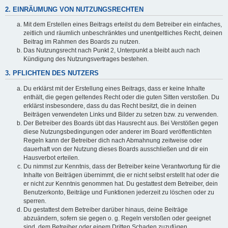
2. EINRÄUMUNG VON NUTZUNGSRECHTEN
Mit dem Erstellen eines Beitrags erteilst du dem Betreiber ein einfaches,
zeitlich und räumlich unbeschränktes und unentgeltliches Recht, deinen
Beitrag im Rahmen des Boards zu nutzen.
Das Nutzungsrecht nach Punkt 2, Unterpunkt a bleibt auch nach
Kündigung des Nutzungsvertrages bestehen.
3. PFLICHTEN DES NUTZERS
Du erklärst mit der Erstellung eines Beitrags, dass er keine Inhalte
enthält, die gegen geltendes Recht oder die guten Sitten verstoßen. Du
erklärst insbesondere, dass du das Recht besitzt, die in deinen
Beiträgen verwendeten Links und Bilder zu setzen bzw. zu verwenden.
Der Betreiber des Boards übt das Hausrecht aus. Bei Verstößen gegen
diese Nutzungsbedingungen oder anderer im Board veröffentlichten
Regeln kann der Betreiber dich nach Abmahnung zeitweise oder
dauerhaft von der Nutzung dieses Boards ausschließen und dir ein
Hausverbot erteilen.
Du nimmst zur Kenntnis, dass der Betreiber keine Verantwortung für die
Inhalte von Beiträgen übernimmt, die er nicht selbst erstellt hat oder die
er nicht zur Kenntnis genommen hat. Du gestattest dem Betreiber, dein
Benutzerkonto, Beiträge und Funktionen jederzeit zu löschen oder zu
sperren.
Du gestattest dem Betreiber darüber hinaus, deine Beiträge
abzuändern, sofern sie gegen o. g. Regeln verstoßen oder geeignet
sind, dem Betreiber oder einem Dritten Schaden zuzufügen.