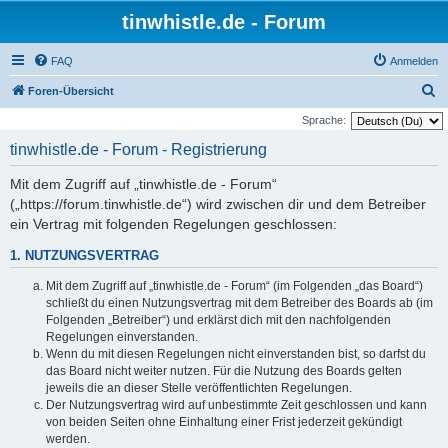
tinwhistle.de - Forum
FAQ
Anmelden
S
Foren-Übersicht
u
Sprache:
c
tinwhistle.de - Forum - Registrierung
h
Mit dem Zugriff auf „tinwhistle.de - Forum“
e
(„https://forum.tinwhistle.de“) wird zwischen dir und dem Betreiber
ein Vertrag mit folgenden Regelungen geschlossen:
1. NUTZUNGSVERTRAG
Mit dem Zugriff auf „tinwhistle.de - Forum“ (im Folgenden „das Board“)
schließt du einen Nutzungsvertrag mit dem Betreiber des Boards ab (im
Folgenden „Betreiber“) und erklärst dich mit den nachfolgenden
Regelungen einverstanden.
Wenn du mit diesen Regelungen nicht einverstanden bist, so darfst du
das Board nicht weiter nutzen. Für die Nutzung des Boards gelten
jeweils die an dieser Stelle veröffentlichten Regelungen.
Der Nutzungsvertrag wird auf unbestimmte Zeit geschlossen und kann
von beiden Seiten ohne Einhaltung einer Frist jederzeit gekündigt
werden.