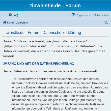
tinwhistle.de - Forum
FAQ
Registrieren
Anmelden
S
Foren-Übersicht
u
tinwhistle.de - Forum - Datenschutzerklärung
c
h
Diese Richtlinie beschreibt, wie „tinwhistle.de - Forum“
(„https://forum.tinwhistle.de“) (im Folgenden „der Betreiber“) die
e
Daten verwendet, die während deines Foren-Besuchs gesammelt
werden.
UMFANG UND ART DER DATENSPEICHERUNG
Deine Daten werden auf vier verschiedene Arten gesammelt:
Die Forensoftware phpBB erstellt bei deinem Besuch des Boards
mehrere Cookies. Cookies sind kleine Textdateien, die dein Browser als
temporäre Dateien ablegt und die zwischen den einzelnen Aufrufen des
Boards erhalten bleiben. In diesen Cookies sind die aktuelle ID deiner
Sitzung (damit dir alle Seitenaufrufe zugeordnet werden können),
Informationen über die von dir gelesenen Beiträge (zur Markierung
dieser als gelesen/ungelesen; sofern du nicht angemeldet bist) sowie
Informationen über deine Teilnahme an Umfragen (sofern du nicht