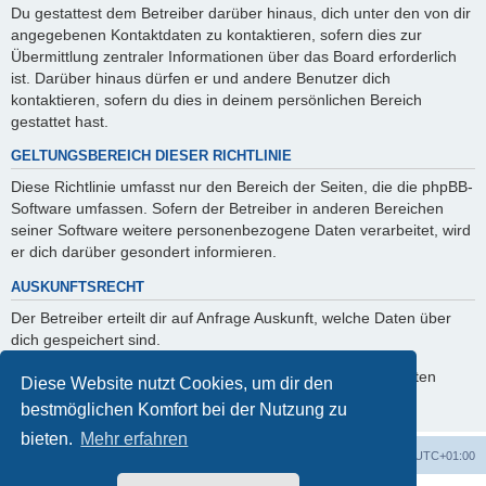
Du gestattest dem Betreiber darüber hinaus, dich unter den von dir
angegebenen Kontaktdaten zu kontaktieren, sofern dies zur
Übermittlung zentraler Informationen über das Board erforderlich
ist. Darüber hinaus dürfen er und andere Benutzer dich
kontaktieren, sofern du dies in deinem persönlichen Bereich
gestattet hast.
GELTUNGSBEREICH DIESER RICHTLINIE
Diese Richtlinie umfasst nur den Bereich der Seiten, die die phpBB-
Software umfassen. Sofern der Betreiber in anderen Bereichen
seiner Software weitere personenbezogene Daten verarbeitet, wird
er dich darüber gesondert informieren.
AUSKUNFTSRECHT
Der Betreiber erteilt dir auf Anfrage Auskunft, welche Daten über
dich gespeichert sind.
Du kannst jederzeit die Löschung bzw. Sperrung deiner Daten
Diese Website nutzt Cookies, um dir den
verlangen. Kontaktiere hierzu bitte den Betreiber.
bestmöglichen Komfort bei der Nutzung zu
bieten.
Mehr erfahren
Foren-Übersicht
Alle Cookies löschen
Alle Zeiten sind
UTC+01:00