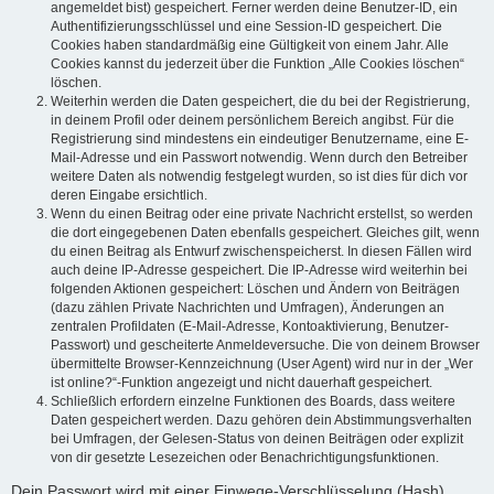
angemeldet bist) gespeichert. Ferner werden deine Benutzer-ID, ein
Authentifizierungsschlüssel und eine Session-ID gespeichert. Die
Cookies haben standardmäßig eine Gültigkeit von einem Jahr. Alle
Cookies kannst du jederzeit über die Funktion „Alle Cookies löschen“
löschen.
Weiterhin werden die Daten gespeichert, die du bei der Registrierung,
in deinem Profil oder deinem persönlichem Bereich angibst. Für die
Registrierung sind mindestens ein eindeutiger Benutzername, eine E-
Mail-Adresse und ein Passwort notwendig. Wenn durch den Betreiber
weitere Daten als notwendig festgelegt wurden, so ist dies für dich vor
deren Eingabe ersichtlich.
Wenn du einen Beitrag oder eine private Nachricht erstellst, so werden
die dort eingegebenen Daten ebenfalls gespeichert. Gleiches gilt, wenn
du einen Beitrag als Entwurf zwischenspeicherst. In diesen Fällen wird
auch deine IP-Adresse gespeichert. Die IP-Adresse wird weiterhin bei
folgenden Aktionen gespeichert: Löschen und Ändern von Beiträgen
(dazu zählen Private Nachrichten und Umfragen), Änderungen an
zentralen Profildaten (E-Mail-Adresse, Kontoaktivierung, Benutzer-
Passwort) und gescheiterte Anmeldeversuche. Die von deinem Browser
übermittelte Browser-Kennzeichnung (User Agent) wird nur in der „Wer
ist online?“-Funktion angezeigt und nicht dauerhaft gespeichert.
Schließlich erfordern einzelne Funktionen des Boards, dass weitere
Daten gespeichert werden. Dazu gehören dein Abstimmungsverhalten
bei Umfragen, der Gelesen-Status von deinen Beiträgen oder explizit
von dir gesetzte Lesezeichen oder Benachrichtigungsfunktionen.
Dein Passwort wird mit einer Einwege-Verschlüsselung (Hash)