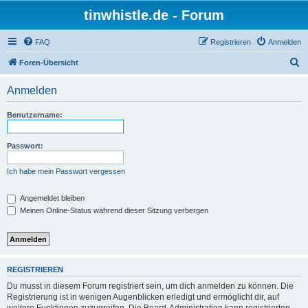
tinwhistle.de - Forum
FAQ
Registrieren
Anmelden
S
Foren-Übersicht
u
Anmelden
c
h
Benutzername:
e
Passwort:
Ich habe mein Passwort vergessen
Angemeldet bleiben
Meinen Online-Status während dieser Sitzung verbergen
REGISTRIEREN
Du musst in diesem Forum registriert sein, um dich anmelden zu können. Die
Registrierung ist in wenigen Augenblicken erledigt und ermöglicht dir, auf
weitere Funktionen zuzugreifen. Die Board-Administration kann registrierten