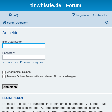
tinwhistle.de - Forum
FAQ
Registrieren
Anmelden
S
Foren-Übersicht
u
Anmelden
c
h
Benutzername:
e
Passwort:
Ich habe mein Passwort vergessen
Angemeldet bleiben
Meinen Online-Status während dieser Sitzung verbergen
REGISTRIEREN
Du musst in diesem Forum registriert sein, um dich anmelden zu können. Die
Registrierung ist in wenigen Augenblicken erledigt und ermöglicht dir, auf
weitere Funktionen zuzugreifen. Die Board-Administration kann registrierten