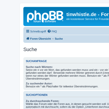
tinwhistle.de - Fo
ein kostenloser Service für Freunde
Schnellzugriff
FAQ
Foren-Übersicht
Suche
Suche
SUCHANFRAGE
Suche nach Wörtern:
Setze ein
+
vor ein Wort, das gefunden werden muss und ein
-
vor ein 
gefunden werden darf. Verwende mehrere Wörter getrennt durch
|
inne
wenn nur eines der Wörter gefunden werden muss. Benutze ein * als Pla
Übereinstimmungen.
Zu suchender Autor:
Benutze ein * als Platzhalter für teilweise Übereinstimmungen.
SUCHOPTIONEN
Zu durchsuchende Foren:
Wähle das Forum oder die Foren aus, in denen gesucht werden soll. 
automatisch mit durchsucht, sofern du die Option „Unterforen durchsu