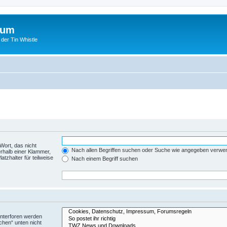
rum
 der Tin Whistle
Wort, das nicht
Nach allen Begriffen suchen oder Suche wie angegeben verwe
rhalb einer Klammer,
tzhalter für teilweise
Nach einem Begriff suchen
Unterforen werden
chen“ unten nicht