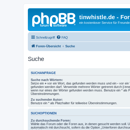
tinwhistle.de - Fo
ein kostenloser Service für Freunde
Schnellzugriff
FAQ
Foren-Übersicht
Suche
Suche
SUCHANFRAGE
Suche nach Wörtern:
Setze ein
+
vor ein Wort, das gefunden werden muss und ein
-
vor ein 
gefunden werden darf. Verwende mehrere Wörter getrennt durch
|
inne
wenn nur eines der Wörter gefunden werden muss. Benutze ein * als Pla
Übereinstimmungen.
Zu suchender Autor:
Benutze ein * als Platzhalter für teilweise Übereinstimmungen.
SUCHOPTIONEN
Zu durchsuchende Foren:
Wähle das Forum oder die Foren aus, in denen gesucht werden soll. 
automatisch mit durchsucht, sofern du die Option „Unterforen durchsu