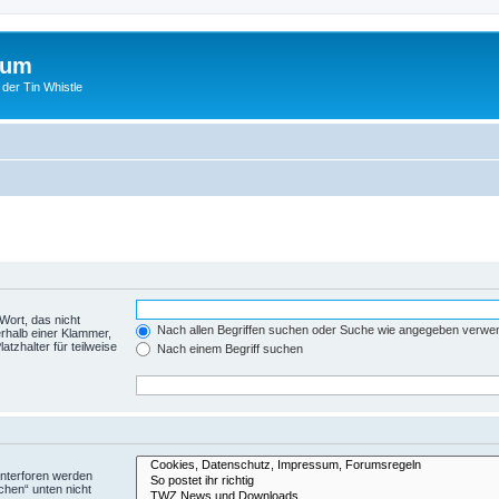
rum
 der Tin Whistle
Wort, das nicht
Nach allen Begriffen suchen oder Suche wie angegeben verwe
rhalb einer Klammer,
tzhalter für teilweise
Nach einem Begriff suchen
Unterforen werden
chen“ unten nicht