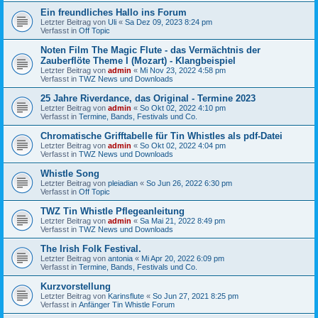
Ein freundliches Hallo ins Forum
Letzter Beitrag von
Uli
«
Sa Dez 09, 2023 8:24 pm
Verfasst in
Off Topic
Noten Film The Magic Flute - das Vermächtnis der
Zauberflöte Theme I (Mozart) - Klangbeispiel
Letzter Beitrag von
admin
«
Mi Nov 23, 2022 4:58 pm
Verfasst in
TWZ News und Downloads
25 Jahre Riverdance, das Original - Termine 2023
Letzter Beitrag von
admin
«
So Okt 02, 2022 4:10 pm
Verfasst in
Termine, Bands, Festivals und Co.
Chromatische Grifftabelle für Tin Whistles als pdf-Datei
Letzter Beitrag von
admin
«
So Okt 02, 2022 4:04 pm
Verfasst in
TWZ News und Downloads
Whistle Song
Letzter Beitrag von
pleiadian
«
So Jun 26, 2022 6:30 pm
Verfasst in
Off Topic
TWZ Tin Whistle Pflegeanleitung
Letzter Beitrag von
admin
«
Sa Mai 21, 2022 8:49 pm
Verfasst in
TWZ News und Downloads
The Irish Folk Festival.
Letzter Beitrag von
antonia
«
Mi Apr 20, 2022 6:09 pm
Verfasst in
Termine, Bands, Festivals und Co.
Kurzvorstellung
Letzter Beitrag von
Karinsflute
«
So Jun 27, 2021 8:25 pm
Verfasst in
Anfänger Tin Whistle Forum