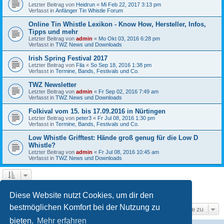
Letzter Beitrag von
Heidrun
«
Mi Feb 22, 2017 3:13 pm
Verfasst in
Anfänger Tin Whistle Forum
Online Tin Whistle Lexikon - Know How, Hersteller, Infos,
Tipps und mehr
Letzter Beitrag von
admin
«
Mo Okt 03, 2016 6:28 pm
Verfasst in
TWZ News und Downloads
Irish Spring Festival 2017
Letzter Beitrag von
Fila
«
So Sep 18, 2016 1:38 pm
Verfasst in
Termine, Bands, Festivals und Co.
TWZ Newsletter
Letzter Beitrag von
admin
«
Fr Sep 02, 2016 7:49 am
Verfasst in
TWZ News und Downloads
Folkival vom 15. bis 17.09.2016 in Nürtingen
Letzter Beitrag von
peter3
«
Fr Jul 08, 2016 1:30 pm
Verfasst in
Termine, Bands, Festivals und Co.
Low Whistle Grifftest: Hände groß genug für die Low D
Whistle?
Letzter Beitrag von
admin
«
Fr Jul 08, 2016 10:45 am
Verfasst in
TWZ News und Downloads
1
2
3
4
5
Nächste
Die Suche ergab 225 Treffer
Diese Website nutzt Cookies, um dir den
bestmöglichen Komfort bei der Nutzung zu
Gehe zu
bieten.
Mehr erfahren