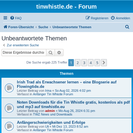
tinwhistle.de - Forum
FAQ
Registrieren
Anmelden
S
Foren-Übersicht
Suche
Unbeantwortete Themen
u
Unbeantwortete Themen
c
Zur erweiterten Suche
h
Suche
Erweiterte Suche
e
1
2
3
4
5
Nächste
Die Suche ergab 225 Treffer
Themen
Irish Trad als Erwachsener lernen – eine Blogserie auf
Flowingtide.de
Letzter Beitrag von
Irina
«
So Aug 02, 2026 4:02 pm
Verfasst in
Anfänger Tin Whistle Forum
Noten Downloads für die Tin Whistle gratis, kostenlos als pdf
und mp3 auf tinwhistle.eu
Letzter Beitrag von
admin
«
Mo Aug 26, 2024 6:31 pm
Verfasst in
TWZ News und Downloads
Anfängerschwierigkeiten und Erfolge
Letzter Beitrag von
Uli
«
Mi Dez 13, 2023 8:52 am
Verfasst in
Anfänger Tin Whistle Forum