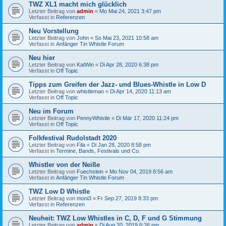
TWZ XL1 macht mich glücklich
Letzter Beitrag von
admin
«
Mo Mai 24, 2021 3:47 pm
Verfasst in
Referenzen
Neu Vorstellung
Letzter Beitrag von
John
«
So Mai 23, 2021 10:58 am
Verfasst in
Anfänger Tin Whistle Forum
Neu hier
Letzter Beitrag von
KatWin
«
Di Apr 28, 2020 6:38 pm
Verfasst in
Off Topic
Tipps zum Greifen der Jazz- und Blues-Whistle in Low D
Letzter Beitrag von
whistleman
«
Di Apr 14, 2020 11:13 am
Verfasst in
Off Topic
Neu im Forum
Letzter Beitrag von
PennyWhistle
«
Di Mär 17, 2020 11:24 pm
Verfasst in
Off Topic
Folkfestival Rudolstadt 2020
Letzter Beitrag von
Fila
«
Di Jan 28, 2020 8:58 pm
Verfasst in
Termine, Bands, Festivals und Co.
Whistler von der Neiße
Letzter Beitrag von
Fuechslein
«
Mo Nov 04, 2019 8:56 am
Verfasst in
Anfänger Tin Whistle Forum
TWZ Low D Whistle
Letzter Beitrag von
moni3
«
Fr Sep 27, 2019 8:33 pm
Verfasst in
Referenzen
Neuheit: TWZ Low Whistles in C, D, F und G Stimmung
Letzter Beitrag von
admin
«
Di Aug 20, 2019 6:26 pm