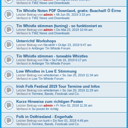
Verfasst in
TWZ News und Downloads
Tin Whistle Noten PDF Downlaod, gratis: Buachaill Ò Èirne
Letzter Beitrag von
admin
«
Mi Jun 05, 2019 3:33 pm
Verfasst in
TWZ News und Downloads
Tin Whistle stimmen (tuning) - so funktioniert es
Letzter Beitrag von
admin
«
Do Mai 23, 2019 10:44 am
Verfasst in
TWZ News und Downloads
Unterricht/ Workshops
Letzter Beitrag von
NicoleW
«
Di Apr 23, 2019 9:47 am
Verfasst in
Anfänger Tin Whistle Forum
Tin Whistle stimmen - tuneable Whistles
Letzter Beitrag von
Fila
«
Sa Feb 16, 2019 6:17 pm
Verfasst in
Anfänger Tin Whistle Forum
Low Whistles in Low E Stimmung
Letzter Beitrag von
whistleman
«
So Jan 20, 2019 11:34 am
Verfasst in
Low Tin Whistle Forum
Irish Folk Festival 2019 Tour Termine und Infos
Letzter Beitrag von
whistleman
«
So Jan 20, 2019 11:29 am
Verfasst in
Termine, Bands, Festivals und Co.
Kurze Hinweise zum richtigen Posten
Letzter Beitrag von
admin
«
Fr Nov 02, 2018 11:26 am
Verfasst in
So postet ihr richtig
Folk in Ostfriesland - Engerhafe
Letzter Beitrag von
kurti
«
Do Nov 01, 2018 4:49 pm
Verfasst in
Termine, Bands, Festivals und Co.