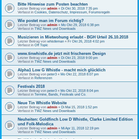
Bitte Hinweise zum Posten beachten
Letzter Beitrag von
admin
«
Di Okt 30, 2018 7:35 pm
Verfasst in
Cookies, Datenschutz, Impressum, Forumsregeln
Wie postet man im Forum richtig?
Letzter Beitrag von
admin
«
Mo Okt 29, 2018 6:38 pm
Verfasst in
TWZ News und Downloads
Musizieren in Mietwohung erlaubt - BGH Urteil 26.10.2018
Letzter Beitrag von
whistleman
«
Fr Okt 26, 2018 4:02 pm
Verfasst in
Off Topic
www.tinwhistle.de jetzt mit frischerem Design
Letzter Beitrag von
admin
«
Di Okt 23, 2018 9:00 pm
Verfasst in
TWZ News und Downloads
Alpha1 Low G Whistle - macht mich glücklich
Letzter Beitrag von
peter3
«
Mo Okt 22, 2018 8:07 pm
Verfasst in
Referenzen
Festivals 2018
Letzter Beitrag von
peter3
«
Mo Okt 22, 2018 8:04 pm
Verfasst in
Termine, Bands, Festivals und Co.
Neue Tin Whistle Website
Letzter Beitrag von
admin
«
Di Mai 15, 2018 1:52 pm
Verfasst in
TWZ News und Downloads
Neuheiten: Goldfinch Low D Whistle, Clarke Limited Edition
und Folk-Melodica
Letzter Beitrag von
admin
«
Mi Apr 11, 2018 12:19 pm
Verfasst in
TWZ News und Downloads