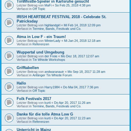
TinWhistle-Spieler in Karlsruhe gesucht
Letzter Beitrag von
MaFi
«
So Feb 25, 2018 4:38 pm
Verfasst in
Off Topic
IRISH HEARTBEAT FESTIVAL 2018 - Celebrate St.
Patricksday
Letzter Beitrag von
highlandgirl
«
Mi Feb 14, 2018 12:09 pm
Verfasst in
Termine, Bands, Festivals und Co.
Atma in Low F - ein Traum!
Letzter Beitrag von
WinterLady
«
Mi Jan 24, 2018 12:18 am
Verfasst in
Referenzen
Wuppertal und Umgebung
Letzter Beitrag von
der Freie
«
Mo Dez 18, 2017 12:07 am
Verfasst in
Tin Whistle Workshops
Grifftabellen
Letzter Beitrag von
andwaranautr
«
Mo Sep 18, 2017 11:28 am
Verfasst in
Anfänger Tin Whistle Forum
Hallo
Letzter Beitrag von
Harry1984
«
Do Mai 04, 2017 7:36 pm
Verfasst in
Off Topic
Folk Festivals 2017
Letzter Beitrag von
kurti
«
Do Apr 20, 2017 11:26 am
Verfasst in
Termine, Bands, Festivals und Co.
Danke für die tolle Atma Low G
Letzter Beitrag von
kurti
«
Do Apr 20, 2017 11:23 am
Verfasst in
Referenzen
Unterricht in Mainz