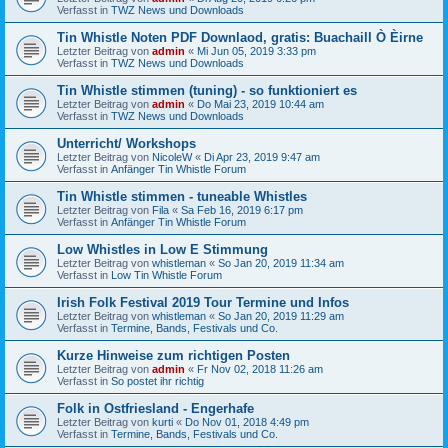
Verfasst in
TWZ News und Downloads
Tin Whistle Noten PDF Downlaod, gratis: Buachaill Ò Èirne
Letzter Beitrag von
admin
«
Mi Jun 05, 2019 3:33 pm
Verfasst in
TWZ News und Downloads
Tin Whistle stimmen (tuning) - so funktioniert es
Letzter Beitrag von
admin
«
Do Mai 23, 2019 10:44 am
Verfasst in
TWZ News und Downloads
Unterricht/ Workshops
Letzter Beitrag von
NicoleW
«
Di Apr 23, 2019 9:47 am
Verfasst in
Anfänger Tin Whistle Forum
Tin Whistle stimmen - tuneable Whistles
Letzter Beitrag von
Fila
«
Sa Feb 16, 2019 6:17 pm
Verfasst in
Anfänger Tin Whistle Forum
Low Whistles in Low E Stimmung
Letzter Beitrag von
whistleman
«
So Jan 20, 2019 11:34 am
Verfasst in
Low Tin Whistle Forum
Irish Folk Festival 2019 Tour Termine und Infos
Letzter Beitrag von
whistleman
«
So Jan 20, 2019 11:29 am
Verfasst in
Termine, Bands, Festivals und Co.
Kurze Hinweise zum richtigen Posten
Letzter Beitrag von
admin
«
Fr Nov 02, 2018 11:26 am
Verfasst in
So postet ihr richtig
Folk in Ostfriesland - Engerhafe
Letzter Beitrag von
kurti
«
Do Nov 01, 2018 4:49 pm
Verfasst in
Termine, Bands, Festivals und Co.