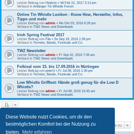
Letzter Beitrag von
Heidrun
«
Mi Feb 22, 2017 3:13 pm
Verfasst in
Anfänger Tin Whistle Forum
Online Tin Whistle Lexikon - Know How, Hersteller, Infos,
Tipps und mehr
Letzter Beitrag von
admin
«
Mo Okt 03, 2016 6:28 pm
Verfasst in
TWZ News und Downloads
Irish Spring Festival 2017
Letzter Beitrag von
Fila
«
So Sep 18, 2016 1:38 pm
Verfasst in
Termine, Bands, Festivals und Co.
TWZ Newsletter
Letzter Beitrag von
admin
«
Fr Sep 02, 2016 7:49 am
Verfasst in
TWZ News und Downloads
Folkival vom 15. bis 17.09.2016 in Nürtingen
Letzter Beitrag von
peter3
«
Fr Jul 08, 2016 1:30 pm
Verfasst in
Termine, Bands, Festivals und Co.
Low Whistle Grifftest: Hände groß genug für die Low D
Whistle?
Letzter Beitrag von
admin
«
Fr Jul 08, 2016 10:45 am
Verfasst in
TWZ News und Downloads
1
2
3
4
5
Nächste
Die Suche ergab 225 Treffer
Diese Website nutzt Cookies, um dir den
bestmöglichen Komfort bei der Nutzung zu
Gehe zu
bieten.
Mehr erfahren