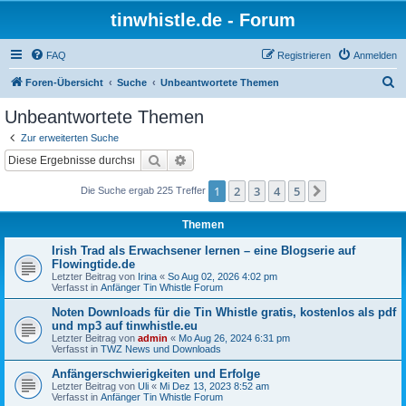
tinwhistle.de - Forum
FAQ
Registrieren
Anmelden
S
Foren-Übersicht
Suche
Unbeantwortete Themen
u
Unbeantwortete Themen
c
Zur erweiterten Suche
h
Suche
Erweiterte Suche
e
1
2
3
4
5
Nächste
Die Suche ergab 225 Treffer
Themen
Irish Trad als Erwachsener lernen – eine Blogserie auf
Flowingtide.de
Letzter Beitrag von
Irina
«
So Aug 02, 2026 4:02 pm
Verfasst in
Anfänger Tin Whistle Forum
Noten Downloads für die Tin Whistle gratis, kostenlos als pdf
und mp3 auf tinwhistle.eu
Letzter Beitrag von
admin
«
Mo Aug 26, 2024 6:31 pm
Verfasst in
TWZ News und Downloads
Anfängerschwierigkeiten und Erfolge
Letzter Beitrag von
Uli
«
Mi Dez 13, 2023 8:52 am
Verfasst in
Anfänger Tin Whistle Forum