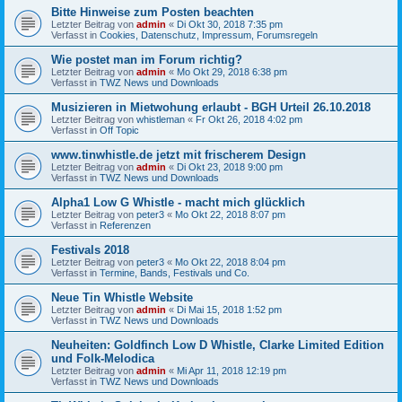
Bitte Hinweise zum Posten beachten
Letzter Beitrag von
admin
«
Di Okt 30, 2018 7:35 pm
Verfasst in
Cookies, Datenschutz, Impressum, Forumsregeln
Wie postet man im Forum richtig?
Letzter Beitrag von
admin
«
Mo Okt 29, 2018 6:38 pm
Verfasst in
TWZ News und Downloads
Musizieren in Mietwohung erlaubt - BGH Urteil 26.10.2018
Letzter Beitrag von
whistleman
«
Fr Okt 26, 2018 4:02 pm
Verfasst in
Off Topic
www.tinwhistle.de jetzt mit frischerem Design
Letzter Beitrag von
admin
«
Di Okt 23, 2018 9:00 pm
Verfasst in
TWZ News und Downloads
Alpha1 Low G Whistle - macht mich glücklich
Letzter Beitrag von
peter3
«
Mo Okt 22, 2018 8:07 pm
Verfasst in
Referenzen
Festivals 2018
Letzter Beitrag von
peter3
«
Mo Okt 22, 2018 8:04 pm
Verfasst in
Termine, Bands, Festivals und Co.
Neue Tin Whistle Website
Letzter Beitrag von
admin
«
Di Mai 15, 2018 1:52 pm
Verfasst in
TWZ News und Downloads
Neuheiten: Goldfinch Low D Whistle, Clarke Limited Edition
und Folk-Melodica
Letzter Beitrag von
admin
«
Mi Apr 11, 2018 12:19 pm
Verfasst in
TWZ News und Downloads