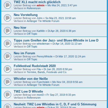
TWZ XL1 macht mich glücklich
Letzter Beitrag von
admin
«
Mo Mai 24, 2021 3:47 pm
Verfasst in
Referenzen
Neu Vorstellung
Letzter Beitrag von
John
«
So Mai 23, 2021 10:58 am
Verfasst in
Anfänger Tin Whistle Forum
Neu hier
Letzter Beitrag von
KatWin
«
Di Apr 28, 2020 6:38 pm
Verfasst in
Off Topic
Tipps zum Greifen der Jazz- und Blues-Whistle in Low D
Letzter Beitrag von
whistleman
«
Di Apr 14, 2020 11:13 am
Verfasst in
Off Topic
Neu im Forum
Letzter Beitrag von
PennyWhistle
«
Di Mär 17, 2020 11:24 pm
Verfasst in
Off Topic
Folkfestival Rudolstadt 2020
Letzter Beitrag von
Fila
«
Di Jan 28, 2020 8:58 pm
Verfasst in
Termine, Bands, Festivals und Co.
Whistler von der Neiße
Letzter Beitrag von
Fuechslein
«
Mo Nov 04, 2019 8:56 am
Verfasst in
Anfänger Tin Whistle Forum
TWZ Low D Whistle
Letzter Beitrag von
moni3
«
Fr Sep 27, 2019 8:33 pm
Verfasst in
Referenzen
Neuheit: TWZ Low Whistles in C, D, F und G Stimmung
Letzter Beitrag von
admin
«
Di Aug 20, 2019 6:26 pm