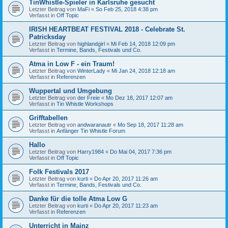
TinWhistle-Spieler in Karlsruhe gesucht
Letzter Beitrag von
MaFi
«
So Feb 25, 2018 4:38 pm
Verfasst in
Off Topic
IRISH HEARTBEAT FESTIVAL 2018 - Celebrate St.
Patricksday
Letzter Beitrag von
highlandgirl
«
Mi Feb 14, 2018 12:09 pm
Verfasst in
Termine, Bands, Festivals und Co.
Atma in Low F - ein Traum!
Letzter Beitrag von
WinterLady
«
Mi Jan 24, 2018 12:18 am
Verfasst in
Referenzen
Wuppertal und Umgebung
Letzter Beitrag von
der Freie
«
Mo Dez 18, 2017 12:07 am
Verfasst in
Tin Whistle Workshops
Grifftabellen
Letzter Beitrag von
andwaranautr
«
Mo Sep 18, 2017 11:28 am
Verfasst in
Anfänger Tin Whistle Forum
Hallo
Letzter Beitrag von
Harry1984
«
Do Mai 04, 2017 7:36 pm
Verfasst in
Off Topic
Folk Festivals 2017
Letzter Beitrag von
kurti
«
Do Apr 20, 2017 11:26 am
Verfasst in
Termine, Bands, Festivals und Co.
Danke für die tolle Atma Low G
Letzter Beitrag von
kurti
«
Do Apr 20, 2017 11:23 am
Verfasst in
Referenzen
Unterricht in Mainz