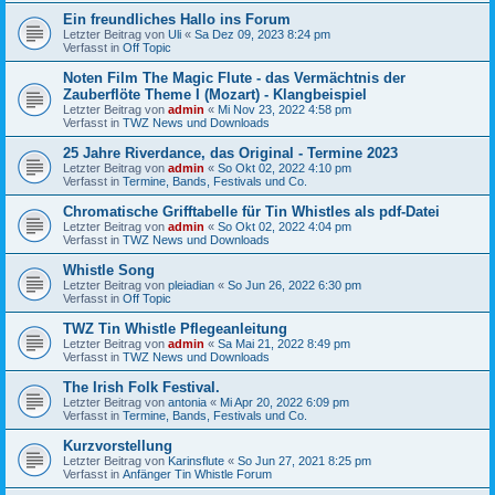
Ein freundliches Hallo ins Forum
Letzter Beitrag von
Uli
«
Sa Dez 09, 2023 8:24 pm
Verfasst in
Off Topic
Noten Film The Magic Flute - das Vermächtnis der
Zauberflöte Theme I (Mozart) - Klangbeispiel
Letzter Beitrag von
admin
«
Mi Nov 23, 2022 4:58 pm
Verfasst in
TWZ News und Downloads
25 Jahre Riverdance, das Original - Termine 2023
Letzter Beitrag von
admin
«
So Okt 02, 2022 4:10 pm
Verfasst in
Termine, Bands, Festivals und Co.
Chromatische Grifftabelle für Tin Whistles als pdf-Datei
Letzter Beitrag von
admin
«
So Okt 02, 2022 4:04 pm
Verfasst in
TWZ News und Downloads
Whistle Song
Letzter Beitrag von
pleiadian
«
So Jun 26, 2022 6:30 pm
Verfasst in
Off Topic
TWZ Tin Whistle Pflegeanleitung
Letzter Beitrag von
admin
«
Sa Mai 21, 2022 8:49 pm
Verfasst in
TWZ News und Downloads
The Irish Folk Festival.
Letzter Beitrag von
antonia
«
Mi Apr 20, 2022 6:09 pm
Verfasst in
Termine, Bands, Festivals und Co.
Kurzvorstellung
Letzter Beitrag von
Karinsflute
«
So Jun 27, 2021 8:25 pm
Verfasst in
Anfänger Tin Whistle Forum