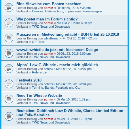
Bitte Hinweise zum Posten beachten
Letzter Beitrag von
admin
«
Di Okt 30, 2018 7:35 pm
Verfasst in
Cookies, Datenschutz, Impressum, Forumsregeln
Wie postet man im Forum richtig?
Letzter Beitrag von
admin
«
Mo Okt 29, 2018 6:38 pm
Verfasst in
TWZ News und Downloads
Musizieren in Mietwohung erlaubt - BGH Urteil 26.10.2018
Letzter Beitrag von
whistleman
«
Fr Okt 26, 2018 4:02 pm
Verfasst in
Off Topic
www.tinwhistle.de jetzt mit frischerem Design
Letzter Beitrag von
admin
«
Di Okt 23, 2018 9:00 pm
Verfasst in
TWZ News und Downloads
Alpha1 Low G Whistle - macht mich glücklich
Letzter Beitrag von
peter3
«
Mo Okt 22, 2018 8:07 pm
Verfasst in
Referenzen
Festivals 2018
Letzter Beitrag von
peter3
«
Mo Okt 22, 2018 8:04 pm
Verfasst in
Termine, Bands, Festivals und Co.
Neue Tin Whistle Website
Letzter Beitrag von
admin
«
Di Mai 15, 2018 1:52 pm
Verfasst in
TWZ News und Downloads
Neuheiten: Goldfinch Low D Whistle, Clarke Limited Edition
und Folk-Melodica
Letzter Beitrag von
admin
«
Mi Apr 11, 2018 12:19 pm
Verfasst in
TWZ News und Downloads