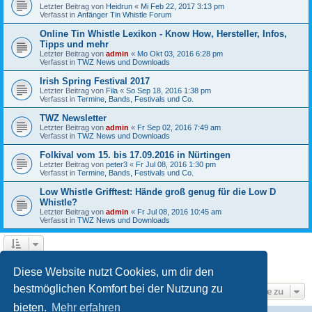
Letzter Beitrag von
Heidrun
«
Mi Feb 22, 2017 3:13 pm
Verfasst in
Anfänger Tin Whistle Forum
Online Tin Whistle Lexikon - Know How, Hersteller, Infos,
Tipps und mehr
Letzter Beitrag von
admin
«
Mo Okt 03, 2016 6:28 pm
Verfasst in
TWZ News und Downloads
Irish Spring Festival 2017
Letzter Beitrag von
Fila
«
So Sep 18, 2016 1:38 pm
Verfasst in
Termine, Bands, Festivals und Co.
TWZ Newsletter
Letzter Beitrag von
admin
«
Fr Sep 02, 2016 7:49 am
Verfasst in
TWZ News und Downloads
Folkival vom 15. bis 17.09.2016 in Nürtingen
Letzter Beitrag von
peter3
«
Fr Jul 08, 2016 1:30 pm
Verfasst in
Termine, Bands, Festivals und Co.
Low Whistle Grifftest: Hände groß genug für die Low D
Whistle?
Letzter Beitrag von
admin
«
Fr Jul 08, 2016 10:45 am
Verfasst in
TWZ News und Downloads
1
2
3
4
5
Nächste
Die Suche ergab 225 Treffer
Diese Website nutzt Cookies, um dir den
bestmöglichen Komfort bei der Nutzung zu
Gehe zu
bieten.
Mehr erfahren