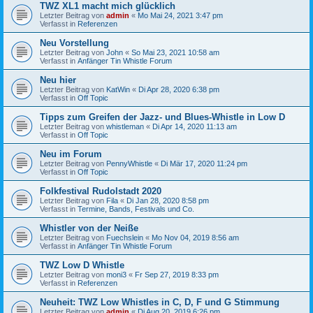
TWZ XL1 macht mich glücklich
Letzter Beitrag von
admin
«
Mo Mai 24, 2021 3:47 pm
Verfasst in
Referenzen
Neu Vorstellung
Letzter Beitrag von
John
«
So Mai 23, 2021 10:58 am
Verfasst in
Anfänger Tin Whistle Forum
Neu hier
Letzter Beitrag von
KatWin
«
Di Apr 28, 2020 6:38 pm
Verfasst in
Off Topic
Tipps zum Greifen der Jazz- und Blues-Whistle in Low D
Letzter Beitrag von
whistleman
«
Di Apr 14, 2020 11:13 am
Verfasst in
Off Topic
Neu im Forum
Letzter Beitrag von
PennyWhistle
«
Di Mär 17, 2020 11:24 pm
Verfasst in
Off Topic
Folkfestival Rudolstadt 2020
Letzter Beitrag von
Fila
«
Di Jan 28, 2020 8:58 pm
Verfasst in
Termine, Bands, Festivals und Co.
Whistler von der Neiße
Letzter Beitrag von
Fuechslein
«
Mo Nov 04, 2019 8:56 am
Verfasst in
Anfänger Tin Whistle Forum
TWZ Low D Whistle
Letzter Beitrag von
moni3
«
Fr Sep 27, 2019 8:33 pm
Verfasst in
Referenzen
Neuheit: TWZ Low Whistles in C, D, F und G Stimmung
Letzter Beitrag von
admin
«
Di Aug 20, 2019 6:26 pm