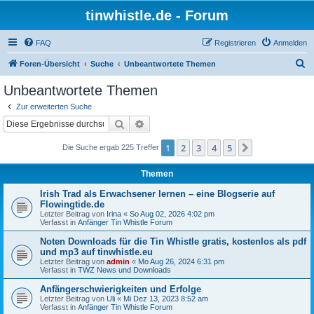
tinwhistle.de - Forum
FAQ
Registrieren
Anmelden
S
Foren-Übersicht
Suche
Unbeantwortete Themen
u
Unbeantwortete Themen
c
Zur erweiterten Suche
h
Suche
Erweiterte Suche
e
1
2
3
4
5
Nächste
Die Suche ergab 225 Treffer
Themen
Irish Trad als Erwachsener lernen – eine Blogserie auf
Flowingtide.de
Letzter Beitrag von
Irina
«
So Aug 02, 2026 4:02 pm
Verfasst in
Anfänger Tin Whistle Forum
Noten Downloads für die Tin Whistle gratis, kostenlos als pdf
und mp3 auf tinwhistle.eu
Letzter Beitrag von
admin
«
Mo Aug 26, 2024 6:31 pm
Verfasst in
TWZ News und Downloads
Anfängerschwierigkeiten und Erfolge
Letzter Beitrag von
Uli
«
Mi Dez 13, 2023 8:52 am
Verfasst in
Anfänger Tin Whistle Forum