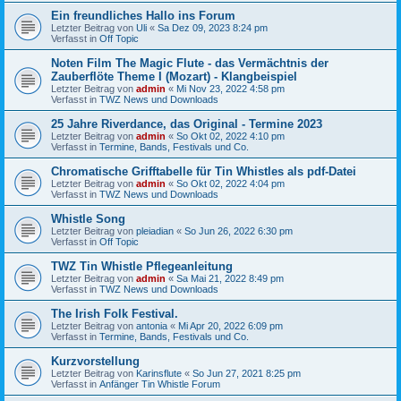
Ein freundliches Hallo ins Forum
Letzter Beitrag von
Uli
«
Sa Dez 09, 2023 8:24 pm
Verfasst in
Off Topic
Noten Film The Magic Flute - das Vermächtnis der
Zauberflöte Theme I (Mozart) - Klangbeispiel
Letzter Beitrag von
admin
«
Mi Nov 23, 2022 4:58 pm
Verfasst in
TWZ News und Downloads
25 Jahre Riverdance, das Original - Termine 2023
Letzter Beitrag von
admin
«
So Okt 02, 2022 4:10 pm
Verfasst in
Termine, Bands, Festivals und Co.
Chromatische Grifftabelle für Tin Whistles als pdf-Datei
Letzter Beitrag von
admin
«
So Okt 02, 2022 4:04 pm
Verfasst in
TWZ News und Downloads
Whistle Song
Letzter Beitrag von
pleiadian
«
So Jun 26, 2022 6:30 pm
Verfasst in
Off Topic
TWZ Tin Whistle Pflegeanleitung
Letzter Beitrag von
admin
«
Sa Mai 21, 2022 8:49 pm
Verfasst in
TWZ News und Downloads
The Irish Folk Festival.
Letzter Beitrag von
antonia
«
Mi Apr 20, 2022 6:09 pm
Verfasst in
Termine, Bands, Festivals und Co.
Kurzvorstellung
Letzter Beitrag von
Karinsflute
«
So Jun 27, 2021 8:25 pm
Verfasst in
Anfänger Tin Whistle Forum