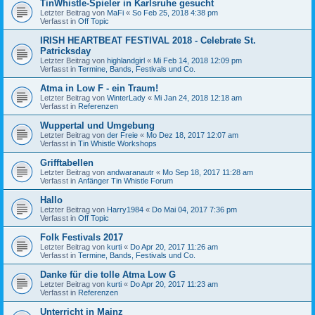
TinWhistle-Spieler in Karlsruhe gesucht
Letzter Beitrag von
MaFi
«
So Feb 25, 2018 4:38 pm
Verfasst in
Off Topic
IRISH HEARTBEAT FESTIVAL 2018 - Celebrate St.
Patricksday
Letzter Beitrag von
highlandgirl
«
Mi Feb 14, 2018 12:09 pm
Verfasst in
Termine, Bands, Festivals und Co.
Atma in Low F - ein Traum!
Letzter Beitrag von
WinterLady
«
Mi Jan 24, 2018 12:18 am
Verfasst in
Referenzen
Wuppertal und Umgebung
Letzter Beitrag von
der Freie
«
Mo Dez 18, 2017 12:07 am
Verfasst in
Tin Whistle Workshops
Grifftabellen
Letzter Beitrag von
andwaranautr
«
Mo Sep 18, 2017 11:28 am
Verfasst in
Anfänger Tin Whistle Forum
Hallo
Letzter Beitrag von
Harry1984
«
Do Mai 04, 2017 7:36 pm
Verfasst in
Off Topic
Folk Festivals 2017
Letzter Beitrag von
kurti
«
Do Apr 20, 2017 11:26 am
Verfasst in
Termine, Bands, Festivals und Co.
Danke für die tolle Atma Low G
Letzter Beitrag von
kurti
«
Do Apr 20, 2017 11:23 am
Verfasst in
Referenzen
Unterricht in Mainz