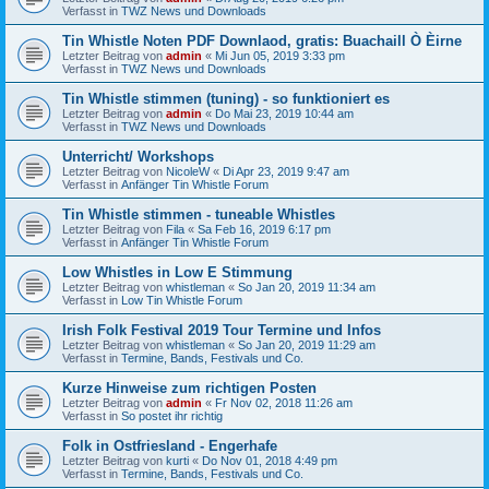
Verfasst in
TWZ News und Downloads
Tin Whistle Noten PDF Downlaod, gratis: Buachaill Ò Èirne
Letzter Beitrag von
admin
«
Mi Jun 05, 2019 3:33 pm
Verfasst in
TWZ News und Downloads
Tin Whistle stimmen (tuning) - so funktioniert es
Letzter Beitrag von
admin
«
Do Mai 23, 2019 10:44 am
Verfasst in
TWZ News und Downloads
Unterricht/ Workshops
Letzter Beitrag von
NicoleW
«
Di Apr 23, 2019 9:47 am
Verfasst in
Anfänger Tin Whistle Forum
Tin Whistle stimmen - tuneable Whistles
Letzter Beitrag von
Fila
«
Sa Feb 16, 2019 6:17 pm
Verfasst in
Anfänger Tin Whistle Forum
Low Whistles in Low E Stimmung
Letzter Beitrag von
whistleman
«
So Jan 20, 2019 11:34 am
Verfasst in
Low Tin Whistle Forum
Irish Folk Festival 2019 Tour Termine und Infos
Letzter Beitrag von
whistleman
«
So Jan 20, 2019 11:29 am
Verfasst in
Termine, Bands, Festivals und Co.
Kurze Hinweise zum richtigen Posten
Letzter Beitrag von
admin
«
Fr Nov 02, 2018 11:26 am
Verfasst in
So postet ihr richtig
Folk in Ostfriesland - Engerhafe
Letzter Beitrag von
kurti
«
Do Nov 01, 2018 4:49 pm
Verfasst in
Termine, Bands, Festivals und Co.